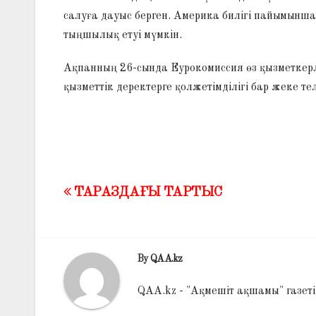
салуға дауыс берген. Америка билігі пайымын
тыңшылық етуі мүмкін.
Ақпанның 26-сында Еурокомиссия өз қызметкерле
қызметтік деректерге қолжетімділігі бар жеке 
ТАРАЗДАҒЫ ТАРТЫС
Жазба
навигациясы
By
QAA.kz
QAA.kz - "Ақмешіт ақшамы" газет