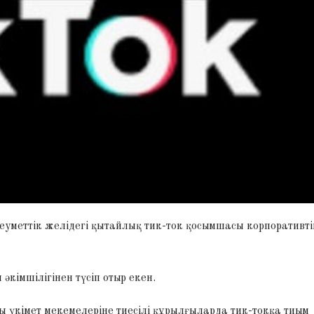
еуметтік желідегі қытайлық тик-ток қосымшасы корпоративті
кімшілігінен түсіп отыр екен.
үкімет мекемелеріне тиесілі құрылғыларда тик-токқа тиым