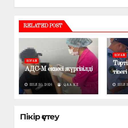
RELATED POST
ҚОҒАМ
ҚОҒАМ
Тәрті
АДС-М екпесі жүргізілді
тірегі
ШІЛ 30, 2026
QAA.KZ
ШІЛ 3
Пікір үстеу