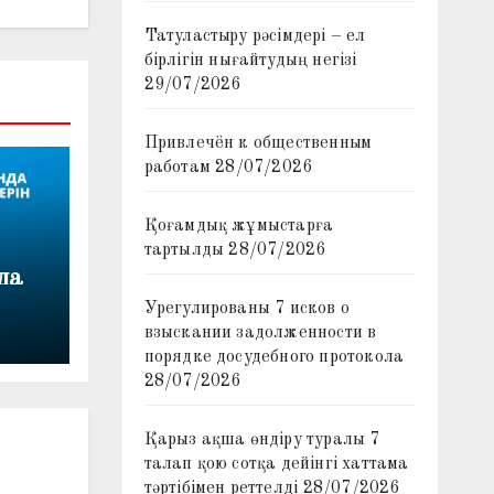
Татуластыру рәсімдері – ел
бірлігін нығайтудың негізі
29/07/2026
Привлечён к общественным
работам
28/07/2026
Қоғамдық жұмыстарға
тартылды
28/07/2026
да
Урегулированы 7 исков о
взыскании задолженности в
лемі
порядке досудебного протокола
28/07/2026
Қарыз ақша өндіру туралы 7
талап қою сотқа дейінгі хаттама
тәртібімен реттелді
28/07/2026