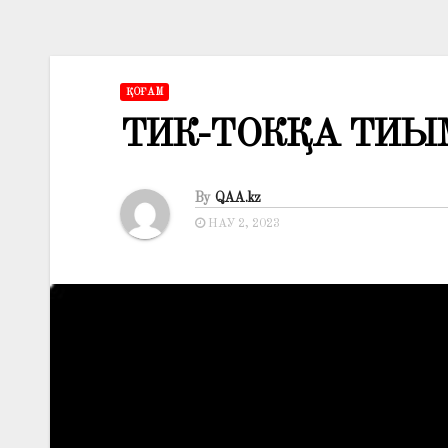
ҚОҒАМ
ТИК-ТОКҚА ТИЫ
By
QAA.kz
НАУ 2, 2023