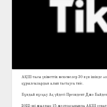
АҚШ-тағы үкіметтік мекемелер 30 күн ішінде әл
құрылғылардан алып тастауға тиіс.
Бұндай нұсқау Ақ үйдегі Президент Джо Байден ә
2022-ші жылдың 15 желтоқсанында АҚШ сенаты 