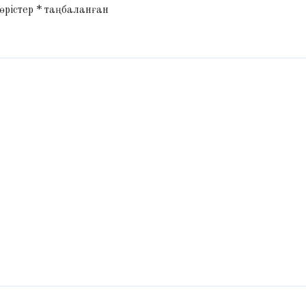
 өрістер
*
таңбаланған