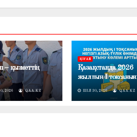
ҚОҒАМ
п – қызметтің
Қазақстанда 2026
жылдың I тоқсанын
негізгі азық-түлік
0, 2026
QAA.KZ
ШІЛ 30, 2026
QAA.KZ
өнімдерін тұтыну кө
артты