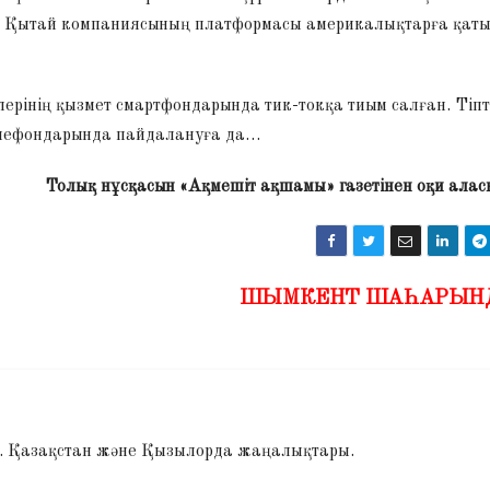
ша Қытай компаниясының платформасы америкалықтарға қат
рінің қызмет смартфондарында тик-токқа тиым салған. Тіпт
телефондарында пайдалануға да…
Толық нұсқасын «Ақмешіт ақшамы» газетінен оқи алас
ШЫМКЕНТ ШАҺАРЫН
і. Қазақстан және Қызылорда жаңалықтары.