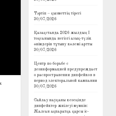
Тәртіп – қызметтің тірегі
30/07/2026
Қазақстанда 2026 жылдың I
тоқсанында негізгі азық-түлік
өнімдерін тұтыну көлемі артты
30/07/2026
Центр по борьбе с
дезинформацией предупреждает
о распространении дипфейков в
период электоральной кампании
к
30/07/2026
Сайлау науқаны кезеңінде
дипфейктер жиілеуі мүмкін:
Жалған ақпаратқа қарсы іс-