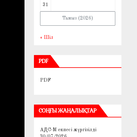
31
Тамыз (2026)
« Шіл
PDF
PDF
СОҢҒЫ ЖАҢАЛЫҚТАР
АДС-М екпесі жүргізілді
30/07/2026