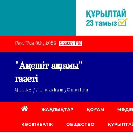
Skip
Сен. Там 8th, 2026
5:28:08 PM
to
content
"Ақмешіт ақшамы"
газеті
Qaa.kz // a_akshamy@mail.ru
ЖАҢАЛЫҚТАР
ҚОҒАМ
МӘДЕ
КӘСІПКЕРЛІК
ОБЩЕСТВО
ҚҰРЫЛТАЙ