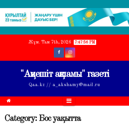
Skip
Жұм. Там 7th, 2026
7:47:57 PM
to
content
"Ақмешіт ақшамы" газеті
Qaa.kz // a_akshamy@mail.ru
Category:
Бос уақытта