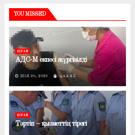
YOU MISSED
ҚОҒАМ
АДС-М екпесі жүргізілді
ШІЛ 30, 2026
QAA.KZ
ҚОҒАМ
Тәртіп – қызметтің тірегі