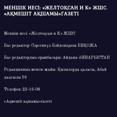
МЕНШІК ИЕСІ: «ЖЕЛТОҚСАН И К» ЖШС.
«АҚМЕШІТ АҚШАМЫ»ГАЗЕТІ
Меншік иесі: «Желтоқсан и К» ЖШС
Бас редактор: Сәрсенкүл Бәйдешқызы БИҚОЖА
Бас редактордың орынбасары: Айдана ӘЛИАРЫСТАН
Редакцияның мекен-жайы: Қызылорда қаласы, Абай
даңғылы 59
Телефон: 23-16-08
«Ақмешіт ақшамы»газеті