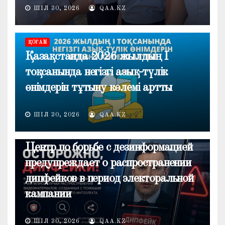
ШІЛ 30, 2026
QAA.KZ
ҚОҒАМ
Қазақстанда 2026 жылдың I
тоқсанында негізгі азық-түлік
өнімдерін тұтыну көлемі артты
ШІЛ 30, 2026
QAA.KZ
ОБЩЕСТВО
Центр по борьбе с дезинформацией
предупреждает о распространении
дипфейков в период электоральной
кампании
ШІЛ 30, 2026
QAA.KZ