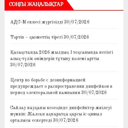
СОҢҒЫ ЖАҢАЛЫҚТАР
АДС-М екпесі жүргізілді
30/07/2026
Тәртіп – қызметтің тірегі
30/07/2026
Қазақстанда 2026 жылдың I тоқсанында негізгі
азық-түлік өнімдерін тұтыну көлемі артты
30/07/2026
Центр по борьбе с дезинформацией
предупреждает о распространении дипфейков в
период электоральной кампании
30/07/2026
Сайлау науқаны кезеңінде дипфейктер жиілеуі
мүмкін: Жалған ақпаратқа қарсы іс-қимыл
орталығы ескертеді
30/07/2026