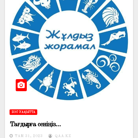
БОС УАҚЫТТА
Тағдырға сеніңіз…
ТАМ 31, 2023
QAA.KZ