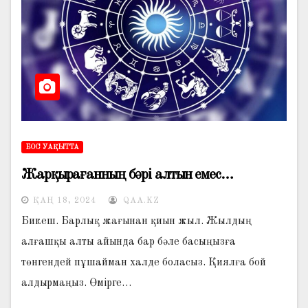
БОС УАҚЫТТА
Жарқырағанның бәрі алтын емес…
ҚАҢ 18, 2024
QAA.KZ
Бикеш. Барлық жағынан қиын жыл. Жылдың
алғашқы алты айында бар бәле басыңызға
төнгендей пұшайман халде боласыз. Қиялға бой
алдырмаңыз. Өмірге…