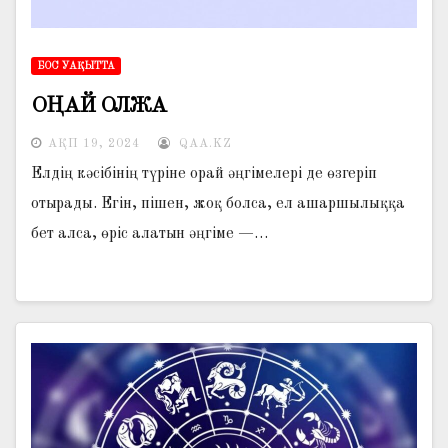
БОС УАҚЫТТА
ОҢАЙ ОЛЖА
АҚП 19, 2024
QAA.KZ
Елдің кәсібінің түріне орай әңгімелері де өзгеріп
отырады. Егін, пішен, жоқ болса, ел ашаршылыққа
бет алса, өріс алатын әңгіме —…