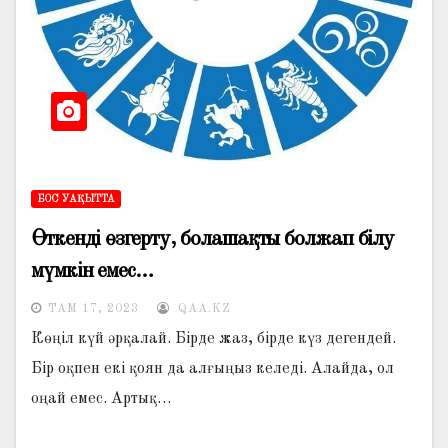
БОС УАҚЫТТА
Өткенді өзгерту, болашақты болжап білу
мүмкін емес…
ТАМ 17, 2023
QAA.KZ
Көңіл күй әрқалай. Бірде жаз, бірде күз дегендей.
Бір оқпен екі қоян да алғыңыз келеді. Алайда, ол
оңай емес. Артық…