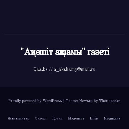
"Ақмешіт ақшамы" газеті
Qaa.kz // a_akshamy@mail.ru
Proudly powered by WordPress
|
Theme: Newsup by
Themeansar
.
Жаңалықтар
Саясат
Қоғам
Мәдениет
Білім
Медицина