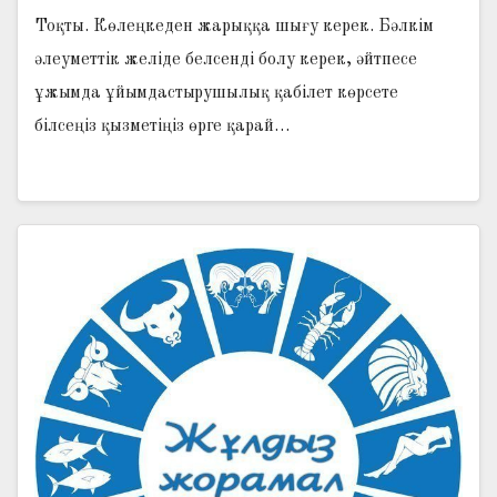
Тоқты. Көлеңкеден жарыққа шығу керек. Бәлкім
әлеуметтік желіде белсенді болу керек, әйтпесе
ұжымда ұйымдастырушылық қабілет көрсете
білсеңіз қызметіңіз өрге қарай…