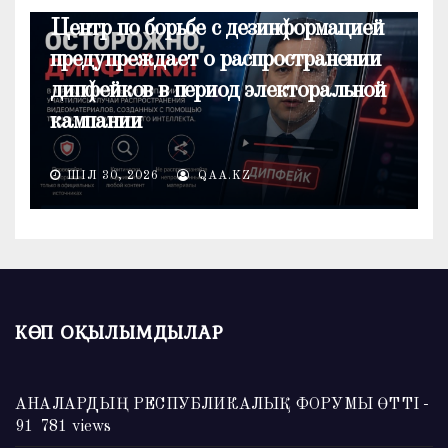
ОБЩЕСТВО
Центр по борьбе с дезинформацией
предупреждает о распространении
дипфейков в период электоральной
кампании
ШІЛ 30, 2026
QAA.KZ
КӨП ОҚЫЛЫМДЫЛАР
АНАЛАРДЫҢ РЕСПУБЛИКАЛЫҚ ФОРУМЫ ӨТТІ
-
91 781 views