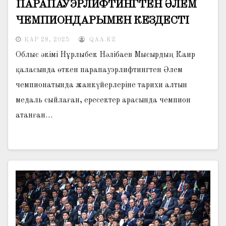
ПАРАПАУЭРЛИФТИНГТЕН ӘЛЕМ
ЧЕМПИОНДАРЫМЕН КЕЗДЕСТІ
ҚАР 28, 2025
QAA.KZ
Облыс әкімі Нұрлыбек Нәлібаев Мысырдың Каир
қаласында өткен парапауэрлифтингтен Әлем
чемпионатында жанкүйерлеріне тарихи алтын
медаль сыйлаған, ересектер арасында чемпион
атанған…