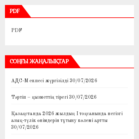
PDF
PDF
СОҢҒЫ ЖАҢАЛЫҚТАР
АДС-М екпесі жүргізілді
30/07/2026
Тәртіп – қызметтің тірегі
30/07/2026
Қазақстанда 2026 жылдың I тоқсанында негізгі
азық-түлік өнімдерін тұтыну көлемі артты
30/07/2026