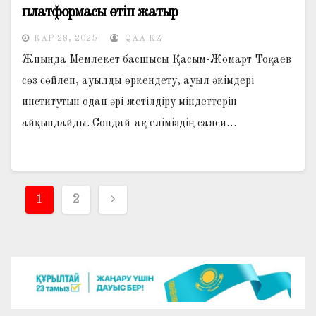
платформасы өтіп жатыр
ҚАР 28, 2025
QAA.KZ
Жиында Мемлекет басшысы Қасым-Жомарт Тоқаев
сөз сөйлеп, ауылды өркендету, ауыл әкімдері
институтын одан әрі жетілдіру міндеттерін
айқындайды. Cондай-ақ еліміздің саяси…
Жазбалар
1
2
навигациясы