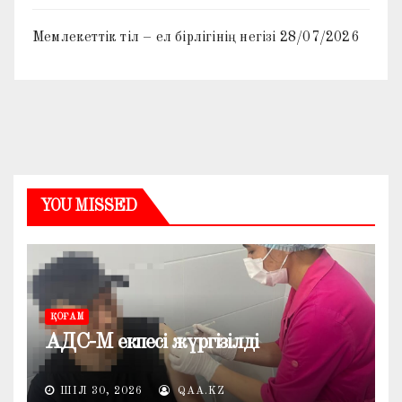
Мемлекеттік тіл – ел бірлігінің негізі
28/07/2026
YOU MISSED
ҚОҒАМ
АДС-М екпесі жүргізілді
ШІЛ 30, 2026
QAA.KZ