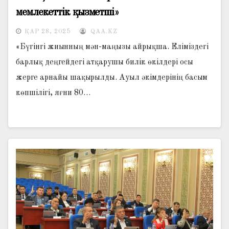
мемлекеттік қызметші»
ҚАР 28, 2025
QAA.KZ
«Бүгінгі жиынның мән-маңызы айрықша. Еліміздегі
барлық деңгейдегі атқарушы билік өкілдері осы
жерге арнайы шақырылды. Ауыл әкімдерінің басым
көпшілігі, яғни 80…