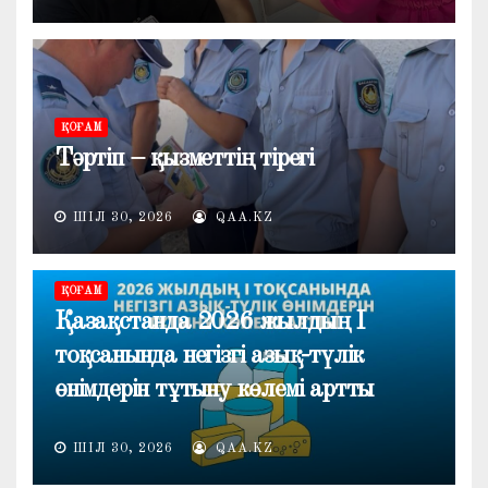
ҚОҒАМ
Тәртіп – қызметтің тірегі
ШІЛ 30, 2026
QAA.KZ
ҚОҒАМ
Қазақстанда 2026 жылдың I
тоқсанында негізгі азық-түлік
өнімдерін тұтыну көлемі артты
ШІЛ 30, 2026
QAA.KZ