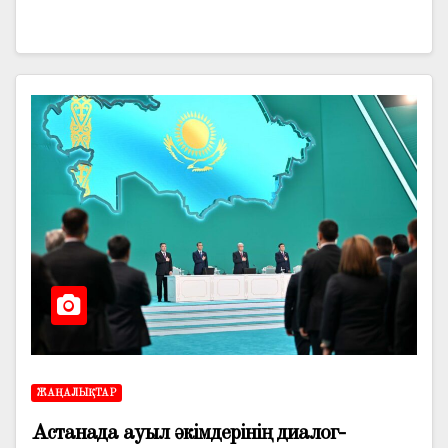
ЖАҢАЛЫҚТАР
Астанада ауыл әкімдерінің диалог-