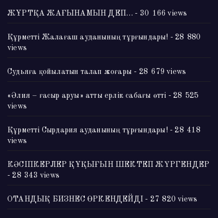
ЖҰРТҚА ЖАҒЫНАМЫН ДЕП…
- 30 166 views
Құрметті Жалағаш ауданының тұрғындары!
- 28 880
views
Судьяға қойылатын талап жоғары
- 28 679 views
«Әлия – ғасыр аруы» атты ерлік сабағы өтті
- 28 525
views
Құрметті Сырдария ауданының тұрғындары!
- 28 418
views
КӘСІПКЕРЛЕР ҚҰҚЫҒЫН ШЕКТЕП ЖҮРГЕНДЕР
- 28 343 views
ОТАНДЫҚ БИЗНЕС ӨРКЕНДЕЙДІ
- 27 820 views