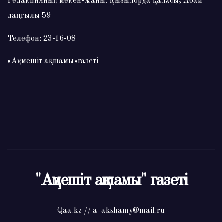
Редакцияның мекен-жайы: Қызылорда қаласы, Абай
даңғылы 59
Телефон: 23-16-08
«Ақмешіт ақшамы»газеті
"Ақмешіт ақшамы" газеті
Qaa.kz // a_akshamy@mail.ru