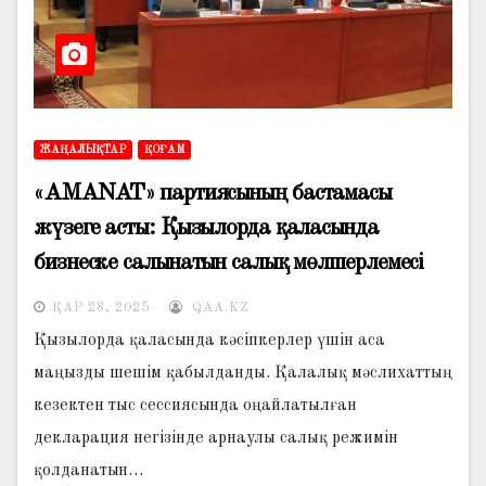
ЖАҢАЛЫҚТАР
ҚОҒАМ
«AMANAT» партиясының бастамасы
жүзеге асты: Қызылорда қаласында
бизнеске салынатын салық мөлшерлемесі
төмендеді
ҚАР 28, 2025
QAA.KZ
Қызылорда қаласында кәсіпкерлер үшін аса
маңызды шешім қабылданды. Қалалық мәслихаттың
кезектен тыс сессиясында оңайлатылған
декларация негізінде арнаулы салық режимін
қолданатын…