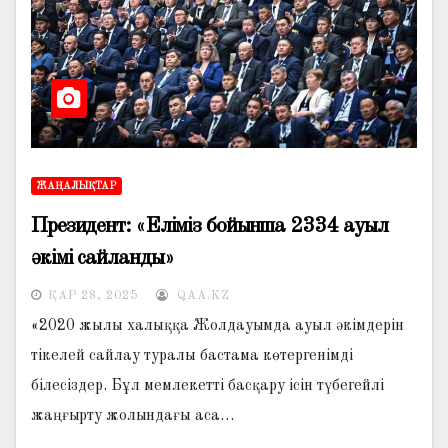
ЖАҢАЛЫҚТАР
️Президент: «Еліміз бойынша 2334 ауыл
әкімі сайланды»
ҚАР 28, 2025
QAA.KZ
«2020 жылы халыққа Жолдауымда ауыл әкімдерін
тікелей сайлау туралы бастама көтергенімді
білесіздер. Бұл мемлекетті басқару ісін түбегейлі
жаңғырту жолындағы аса…