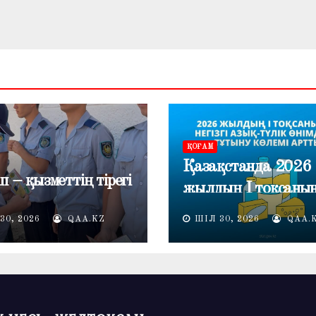
ҚОҒАМ
Қазақстанда 2026
п – қызметтің тірегі
жылдың I тоқсаны
негізгі азық-түлік
30, 2026
QAA.KZ
ШІЛ 30, 2026
QAA.
өнімдерін тұтыну кө
артты