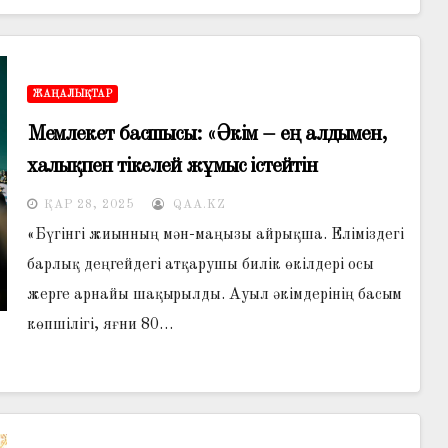
ЖАҢАЛЫҚТАР
Мемлекет басшысы: «Әкім – ең алдымен,
халықпен тікелей жұмыс істейтін
мемлекеттік қызметші»
ҚАР 28, 2025
QAA.KZ
«Бүгінгі жиынның мән-маңызы айрықша. Еліміздегі
барлық деңгейдегі атқарушы билік өкілдері осы
жерге арнайы шақырылды. Ауыл әкімдерінің басым
көпшілігі, яғни 80…