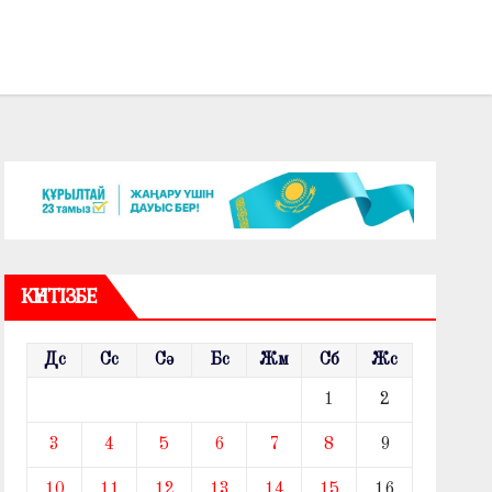
КҮНТІЗБЕ
Дс
Сс
Сә
Бс
Жм
Сб
Жс
1
2
3
4
5
6
7
8
9
10
11
12
13
14
15
16