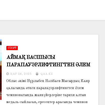
СПОРТ
АЙМАҚ БАСШЫСЫ
ПАРАПАУЭРЛИФТИНГТЕН ӘЛЕМ
ЧЕМПИОНДАРЫМЕН КЕЗДЕСТІ
ҚАР 28, 2025
QAA.KZ
Облыс әкімі Нұрлыбек Нәлібаев Мысырдың Каир
қаласында өткен парапауэрлифтингтен Әлем
чемпионатында жанкүйерлеріне тарихи алтын
медаль сыйлаған, ересектер арасында чемпион