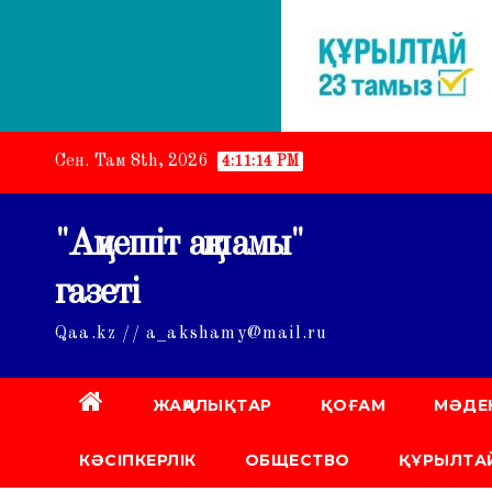
Skip
Сен. Там 8th, 2026
4:11:15 PM
to
content
"Ақмешіт ақшамы"
газеті
Qaa.kz // a_akshamy@mail.ru
ЖАҢАЛЫҚТАР
ҚОҒАМ
МӘДЕ
КӘСІПКЕРЛІК
ОБЩЕСТВО
ҚҰРЫЛТАЙ