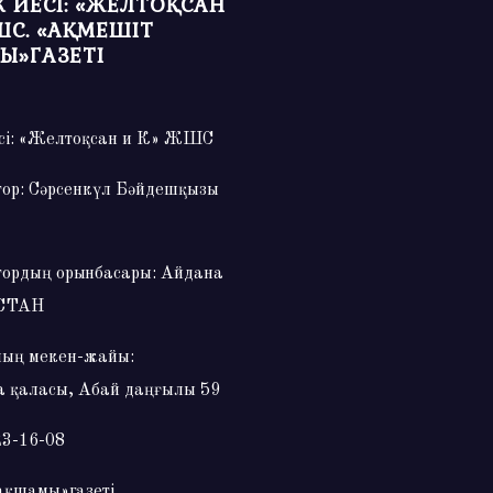
 ИЕСІ: «ЖЕЛТОҚСАН
ШС. «АҚМЕШІТ
Ы»ГАЗЕТІ
сі: «Желтоқсан и К» ЖШС
тор: Сәрсенкүл Бәйдешқызы
тордың орынбасары: Айдана
СТАН
ың мекен-жайы:
 қаласы, Абай даңғылы 59
23-16-08
ақшамы»газеті