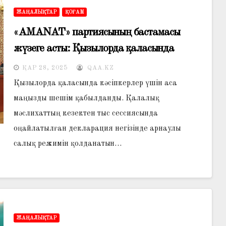
ЖАҢАЛЫҚТАР
ҚОҒАМ
«AMANAT» партиясының бастамасы
жүзеге асты: Қызылорда қаласында
бизнеске салынатын салық мөлшерлемесі
ҚАР 28, 2025
QAA.KZ
төмендеді
Қызылорда қаласында кәсіпкерлер үшін аса
маңызды шешім қабылданды. Қалалық
мәслихаттың кезектен тыс сессиясында
оңайлатылған декларация негізінде арнаулы
салық режимін қолданатын…
ЖАҢАЛЫҚТАР