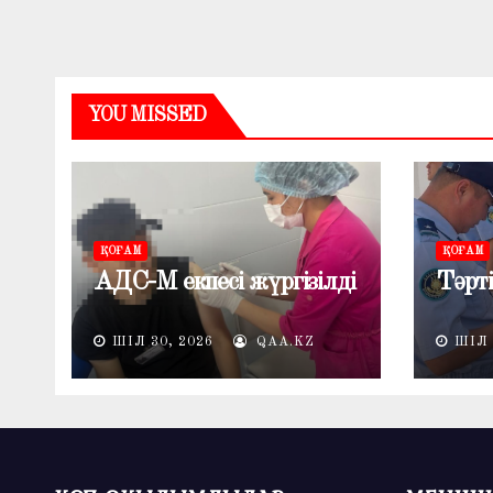
YOU MISSED
ҚОҒАМ
ҚОҒАМ
АДС-М екпесі жүргізілді
Тәрті
ШІЛ 30, 2026
QAA.KZ
ШІЛ 