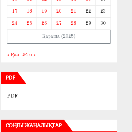
17
18
19
20
21
22
23
24
25
26
27
28
29
30
Қараша (2025)
« Қаз
Жел »
PDF
PDF
СОҢҒЫ ЖАҢАЛЫҚТАР