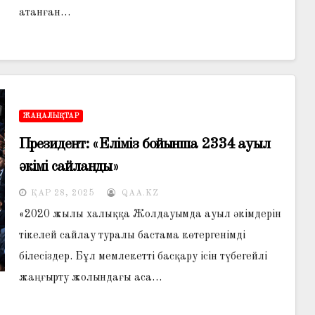
атанған…
ЖАҢАЛЫҚТАР
️Президент: «Еліміз бойынша 2334 ауыл
әкімі сайланды»
ҚАР 28, 2025
QAA.KZ
«2020 жылы халыққа Жолдауымда ауыл әкімдерін
тікелей сайлау туралы бастама көтергенімді
білесіздер. Бұл мемлекетті басқару ісін түбегейлі
жаңғырту жолындағы аса…