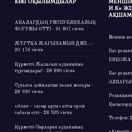
КӨП ОҚЫЛЫМДЫЛАР
МЕНШІК
И К» Ж
АҚШАМ
АНАЛАРДЫҢ РЕСПУБЛИКАЛЫҚ
ФОРУМЫ ӨТТІ
- 91 807 views
Меншік ие
ЖҰРТҚА ЖАҒЫНАМЫН ДЕП…
-
30 176 views
Бас редак
БИҚОЖА
Құрметті Жалағаш ауданының
тұрғындары!
- 28 890 views
Бас редак
ӘЛИАРЫ
Судьяға қойылатын талап жоғары
-
28 690 views
Редакциян
Қызылорда
«Әлия – ғасыр аруы» атты ерлік
сабағы өтті
- 28 535 views
Телефон: 
Құрметті Сырдария ауданының
«Ақмешіт 