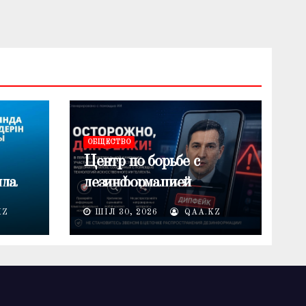
ОБЩЕСТВО
Центр по борьбе с
нда
дезинформацией
предупреждает о
KZ
ШІЛ 30, 2026
QAA.KZ
лемі
распространении
дипфейков в период
электоральной кампании