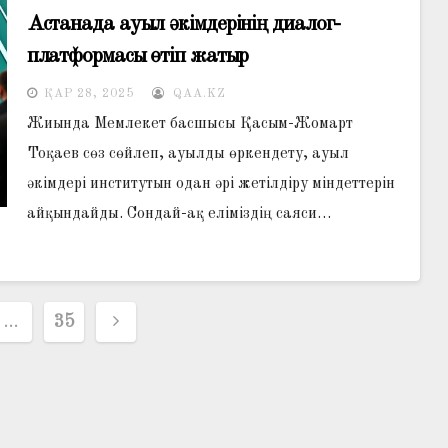
Астанада ауыл әкімдерінің диалог-
платформасы өтіп жатыр
ҚАР 28, 2025
QAA.KZ
Жиында Мемлекет басшысы Қасым-Жомарт
Тоқаев сөз сөйлеп, ауылды өркендету, ауыл
әкімдері институтын одан әрі жетілдіру міндеттерін
айқындайды. Cондай-ақ еліміздің саяси…
р
…
35
ясы