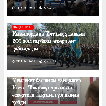
ШІЛ 26, 2026
QAA.KZ
ЖАҢАЛЫҚТАР
Қызылордада Ұлттық ұланның
200 жас сарбазы әскери ант
қабылдады
ШІЛ 26, 2026
QAA.KZ
ЖАҢАЛЫҚТАР
Мемлекет басшысы майдангер
Кемел Тоқаевқа арналған
ескерткіш тақтаға гүл шоғын
қойды