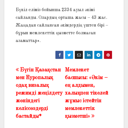
Бүкіл еліміз бойынша 2334 ауыл әкімі
сайланды. Олардың орташа жасы – 43 жас.
Жаңадан сайланған әкімдердің үштен бірі –
бұрын мемлекеттік қызметте болмаған
азаматтар».
Бүгін Қазақстан
Мемлекет
Жазба
мен Еуропалық
басшысы: «Әкім –
навигациясы
одақ визалық
ең алдымен,
режимді жеңілдету
халықпен тікелей
жөніндегі
жұмыс істейтін
келіссөздерді
мемлекеттік
бастайды*
қызметші»