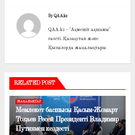
By
QAA.kz
QAA.kz - "Ақмешіт ақшамы"
газеті. Қазақстан және
Қызылорда жаңалықтары.
RELATED POST
ЖАҢАЛЫҚТАР
Мемлекет басшысы Қасым-Жомарт
Тоқаев Ресей Президенті Владимир
Путинмен кездесті