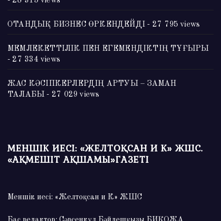
- 28 315 views
ОТАНДЫҚ БИЗНЕС ӨРКЕНДЕЙДІ
- 27 795 views
МЕМЛЕКЕТТІЛІК ПЕН ЕГЕМЕНДІКТІҢ ТҰҒЫРЫ
- 27 334 views
ЖАС КӘСІПКЕРЛЕРДІҢ АРТУЫ – ЗАМАН
ТАЛАБЫ
- 27 029 views
МЕНШІК ИЕСІ: «ЖЕЛТОҚСАН И К» ЖШС.
«АҚМЕШІТ АҚШАМЫ»ГАЗЕТІ
Меншік иесі: «Желтоқсан и К» ЖШС
Бас редактор: Сәрсенкүл Бәйдешқызы БИҚОЖА