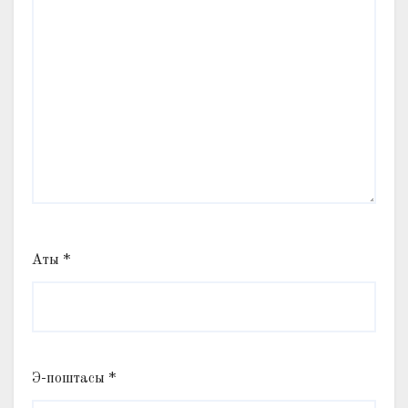
Аты
*
Э-поштасы
*