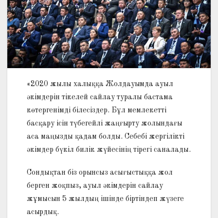
«2020 жылы халыққа Жолдауымда ауыл
әкімдерін тікелей сайлау туралы бастама
көтергенімді білесіздер. Бұл мемлекетті
басқару ісін түбегейлі жаңғырту жолындағы
аса маңызды қадам болды. Себебі жергілікті
әкімдер бүкіл билік жүйесінің тірегі саналады.
Сондықтан біз орынсыз асығыстыққа жол
берген жоқпыз, ауыл әкімдерін сайлау
жұмысын 5 жылдың ішінде біртіндеп жүзеге
асырдық.