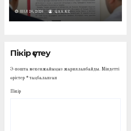
ШІЛ 26, 2026
QAA.KZ
Пікір үстеу
Э-пошта мекенжайыңыз жарияланбайды.
Міндетті
өрістер
*
таңбаланған
Пікір