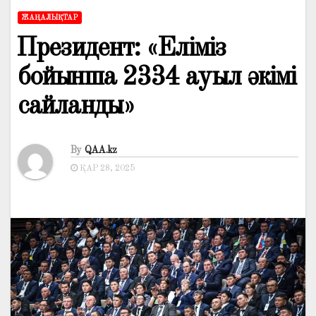
ЖАҢАЛЫҚТАР
️Президент: «Еліміз
бойынша 2334 ауыл әкімі
сайланды»
By
QAA.kz
ҚАР 28, 2025