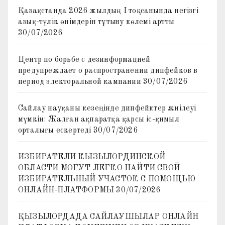
Қазақстанда 2026 жылдың I тоқсанында негізгі
азық-түлік өнімдерін тұтыну көлемі артты
30/07/2026
Центр по борьбе с дезинформацией
предупреждает о распространении дипфейков в
период электоральной кампании
30/07/2026
Сайлау науқаны кезеңінде дипфейктер жиілеуі
мүмкін: Жалған ақпаратқа қарсы іс-қимыл
орталығы ескертеді
30/07/2026
ИЗБИРАТЕЛИ КЫЗЫЛОРДИНСКОЙ
ОБЛАСТИ МОГУТ ЛЕГКО НАЙТИ СВОЙ
ИЗБИРАТЕЛЬНЫЙ УЧАСТОК С ПОМОЩЬЮ
ОНЛАЙН-ПЛАТФОРМЫ
30/07/2026
ҚЫЗЫЛОРДАДА САЙЛАУШЫЛАР ОНЛАЙН