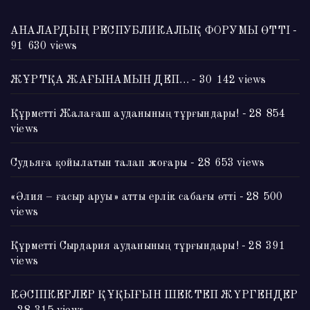
АНАЛАРДЫҢ РЕСПУБЛИКАЛЫҚ ФОРУМЫ ӨТТІ
-
91 630 views
ЖҰРТҚА ЖАҒЫНАМЫН ДЕП…
- 30 142 views
Құрметті Жалағаш ауданының тұрғындары!
- 28 854
views
Судьяға қойылатын талап жоғары
- 28 653 views
«Әлия – ғасыр аруы» атты ерлік сабағы өтті
- 28 500
views
Құрметті Сырдария ауданының тұрғындары!
- 28 391
views
КӘСІПКЕРЛЕР ҚҰҚЫҒЫН ШЕКТЕП ЖҮРГЕНДЕР