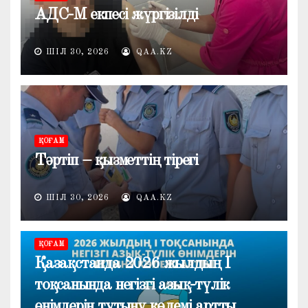
АДС-М екпесі жүргізілді
ШІЛ 30, 2026
QAA.KZ
ҚОҒАМ
Тәртіп – қызметтің тірегі
ШІЛ 30, 2026
QAA.KZ
ҚОҒАМ
Қазақстанда 2026 жылдың I
тоқсанында негізгі азық-түлік
өнімдерін тұтыну көлемі артты