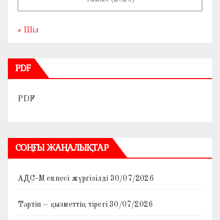
« Шіл
PDF
PDF
СОҢҒЫ ЖАҢАЛЫҚТАР
АДС-М екпесі жүргізілді
30/07/2026
Тәртіп – қызметтің тірегі
30/07/2026