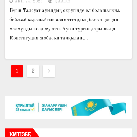
АҚП 24, 2026
QAA.KZ
Бүгін Талсуат ауылдық округінде ел болашағына
бейжай қарамайтын азаматтардың басын қосқан
мазмұнды кездесу өтті. Ауыл тұрғындары жаңа
Конституция жобасын талқылап,…
Жазбалар
1
2
навигациясы
КҮНТІЗБЕ