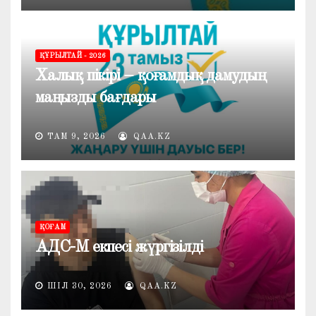
ҚҰРЫЛТАЙ - 2026
Халық пікірі – қоғамдық дамудың
маңызды бағдары
ТАМ 9, 2026
QAA.KZ
ҚОҒАМ
АДС-М екпесі жүргізілді
ШІЛ 30, 2026
QAA.KZ