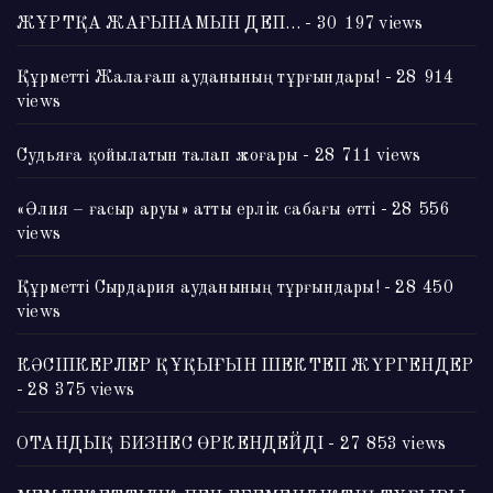
ЖҰРТҚА ЖАҒЫНАМЫН ДЕП…
- 30 197 views
Құрметті Жалағаш ауданының тұрғындары!
- 28 914
views
Судьяға қойылатын талап жоғары
- 28 711 views
«Әлия – ғасыр аруы» атты ерлік сабағы өтті
- 28 556
views
Құрметті Сырдария ауданының тұрғындары!
- 28 450
views
КӘСІПКЕРЛЕР ҚҰҚЫҒЫН ШЕКТЕП ЖҮРГЕНДЕР
- 28 375 views
ОТАНДЫҚ БИЗНЕС ӨРКЕНДЕЙДІ
- 27 853 views