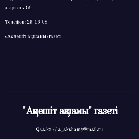
даңғылы 59
Телефон: 23-16-08
«Ақмешіт ақшамы»газеті
"Ақмешіт ақшамы" газеті
Qaa.kz // a_akshamy@mail.ru