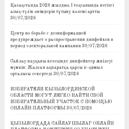
Қазақстанда 2026 жылдың I тоқсанында негізгі
азық-түлік өнімдерін тұтыну көлемі артты
30/07/2026
Центр по борьбе с дезинформацией
предупреждает о распространении дипфейков в
период электоральной кампании
30/07/2026
Сайлау науқаны кезеңінде дипфейктер жиілеуі
мүмкін: Жалған ақпаратқа қарсы іс-қимыл
орталығы ескертеді
30/07/2026
ИЗБИРАТЕЛИ КЫЗЫЛОРДИНСКОЙ
ОБЛАСТИ МОГУТ ЛЕГКО НАЙТИ СВОЙ
ИЗБИРАТЕЛЬНЫЙ УЧАСТОК С ПОМОЩЬЮ
ОНЛАЙН-ПЛАТФОРМЫ
30/07/2026
ҚЫЗЫЛОРДАДА САЙЛАУШЫЛАР ОНЛАЙН