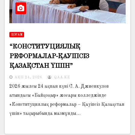
ҚОҒАМ
“КОНСТИТУЦИЯЛЫҚ
РЕФОРМАЛАР-ҚАУІПСІЗ
ҚАЗАҚСТАН ҮШІН”
АҚП 24, 2026
QAA.KZ
2026 жылғы 24 ақпан күні С. А. Джиенкулов
атындағы «Байқоңыр» жоғары колледжінде
«Конституциялық реформалар – Қауіпсіз Қазақстан
үшін» тақырыбында мазмұнды…