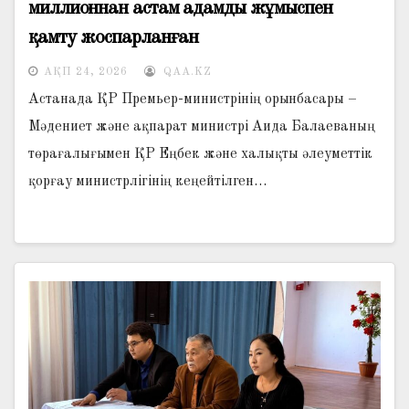
миллионнан астам адамды жұмыспен
қамту жоспарланған
АҚП 24, 2026
QAA.KZ
Астанада ҚР Премьер-министрінің орынбасары –
Мәдениет және ақпарат министрі Аида Балаеваның
төрағалығымен ҚР Еңбек және халықты әлеуметтік
қорғау министрлігінің кеңейтілген…