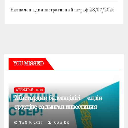
Назначен административный штраф
28/07/2026
YOU MISSED
ҚҰРЫЛТАЙ - 2026
Жастардың белсенділігі – елдің
ертеңіне салынған инвестиция
ТАМ 9, 2026
QAA.KZ