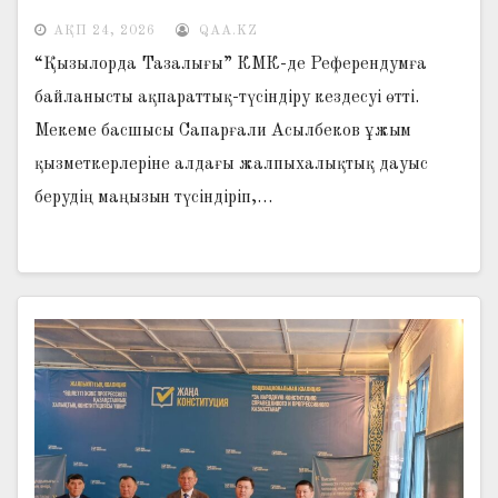
АҚП 24, 2026
QAA.KZ
“Қызылорда Тазалығы” КМК-де Референдумға
байланысты ақпараттық-түсіндіру кездесуі өтті.
Мекеме басшысы Сапарғали Асылбеков ұжым
қызметкерлеріне алдағы жалпыхалықтық дауыс
берудің маңызын түсіндіріп,…