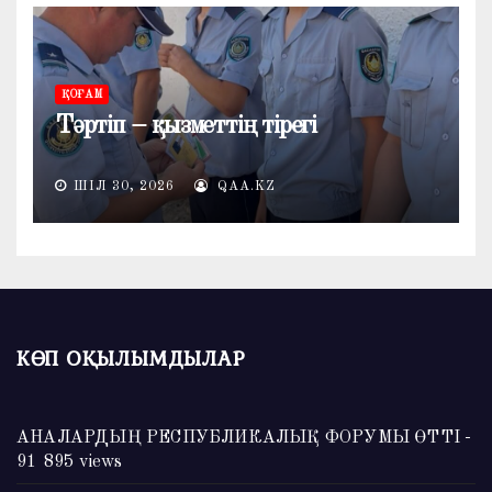
ҚОҒАМ
Тәртіп – қызметтің тірегі
ШІЛ 30, 2026
QAA.KZ
КӨП ОҚЫЛЫМДЫЛАР
АНАЛАРДЫҢ РЕСПУБЛИКАЛЫҚ ФОРУМЫ ӨТТІ
-
91 895 views