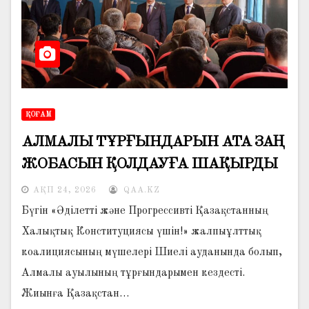
ҚОҒАМ
АЛМАЛЫ ТҰРҒЫНДАРЫН АТА ЗАҢ
ЖОБАСЫН ҚОЛДАУҒА ШАҚЫРДЫ
АҚП 24, 2026
QAA.KZ
Бүгін «Әділетті және Прогрессивті Қазақстанның
Халықтық Конституциясы үшін!» жалпыұлттық
коалициясының мүшелері Шиелі ауданында болып,
Алмалы ауылының тұрғындарымен кездесті.
Жиынға Қазақстан…