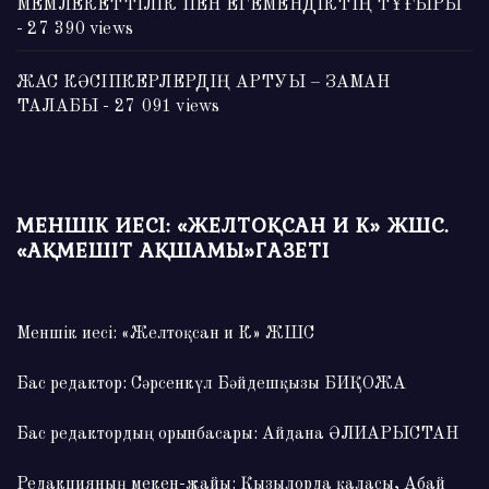
МЕМЛЕКЕТТІЛІК ПЕН ЕГЕМЕНДІКТІҢ ТҰҒЫРЫ
- 27 390 views
ЖАС КӘСІПКЕРЛЕРДІҢ АРТУЫ – ЗАМАН
ТАЛАБЫ
- 27 091 views
МЕНШІК ИЕСІ: «ЖЕЛТОҚСАН И К» ЖШС.
«АҚМЕШІТ АҚШАМЫ»ГАЗЕТІ
Меншік иесі: «Желтоқсан и К» ЖШС
Бас редактор: Сәрсенкүл Бәйдешқызы БИҚОЖА
Бас редактордың орынбасары: Айдана ӘЛИАРЫСТАН
Редакцияның мекен-жайы: Қызылорда қаласы, Абай