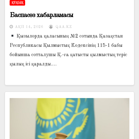
ҚҰҚЫҚ
Баспасөз хабарламасы
АҚП 14, 2026
QAA.KZ
Қызылорда қаласының №2 сотында Қазақстан
Республикасы Қылмыстық Кодексінің 115-1 бабы
бойынша сотталушы Қ.-ға қатысты қылмыстық теріс
қылық ісі қаралды.…