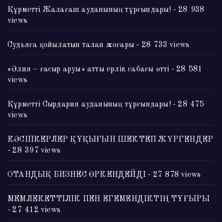
Құрметті Жалағаш ауданының тұрғындары!
- 28 938
views
Судьяға қойылатын талап жоғары
- 28 733 views
«Әлия – ғасыр аруы» атты ерлік сабағы өтті
- 28 581
views
Құрметті Сырдария ауданының тұрғындары!
- 28 475
views
КӘСІПКЕРЛЕР ҚҰҚЫҒЫН ШЕКТЕП ЖҮРГЕНДЕР
- 28 397 views
ОТАНДЫҚ БИЗНЕС ӨРКЕНДЕЙДІ
- 27 878 views
МЕМЛЕКЕТТІЛІК ПЕН ЕГЕМЕНДІКТІҢ ТҰҒЫРЫ
- 27 412 views