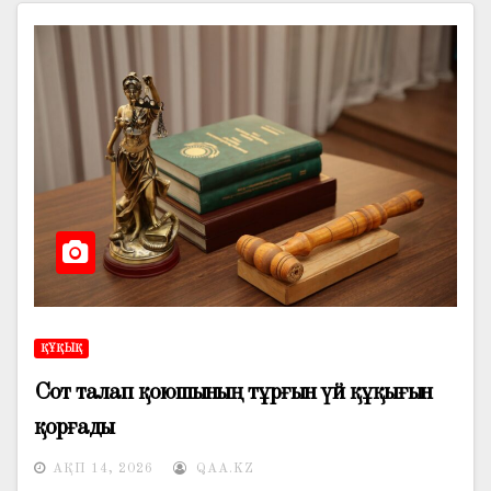
ҚҰҚЫҚ
Сот талап қоюшының тұрғын үй құқығын
қорғады
АҚП 14, 2026
QAA.KZ