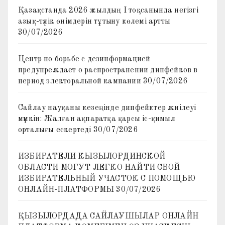
Қазақстанда 2026 жылдың I тоқсанында негізгі
азық-түлік өнімдерін тұтыну көлемі артты
30/07/2026
Центр по борьбе с дезинформацией
предупреждает о распространении дипфейков в
период электоральной кампании
30/07/2026
Сайлау науқаны кезеңінде дипфейктер жиілеуі
мүмкін: Жалған ақпаратқа қарсы іс-қимыл
орталығы ескертеді
30/07/2026
ИЗБИРАТЕЛИ КЫЗЫЛОРДИНСКОЙ
ОБЛАСТИ МОГУТ ЛЕГКО НАЙТИ СВОЙ
ИЗБИРАТЕЛЬНЫЙ УЧАСТОК С ПОМОЩЬЮ
ОНЛАЙН-ПЛАТФОРМЫ
30/07/2026
ҚЫЗЫЛОРДАДА САЙЛАУШЫЛАР ОНЛАЙН