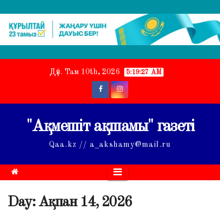
Skip
Дүй. Там 10th, 2026
5:19:28 AM
to
content
"Ақмешіт ақшамы" газеті
Qaa.kz // a_akshamy@mail.ru
Day:
Ақпан 14, 2026