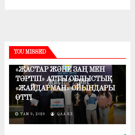
YOU MISSED
ҚОҒАМ
«ЖАСТАР ЖӘНЕ ЗАҢ МЕН
ТӘРТІП» АТТЫ ОБЛЫСТЫҚ
«ЖАЙДАРМАН» ОЙЫНДАРЫ
ӨТТІ
ТАМ 9, 2026
QAA.KZ