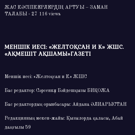
ЖАС КӘСІПКЕРЛЕРДІҢ АРТУЫ – ЗАМАН
ТАЛАБЫ
- 27 116 views
МЕНШІК ИЕСІ: «ЖЕЛТОҚСАН И К» ЖШС.
«АҚМЕШІТ АҚШАМЫ»ГАЗЕТІ
Меншік иесі: «Желтоқсан и К» ЖШС
Бас редактор: Сәрсенкүл Бәйдешқызы БИҚОЖА
Бас редактордың орынбасары: Айдана ӘЛИАРЫСТАН
Редакцияның мекен-жайы: Қызылорда қаласы, Абай
даңғылы 59