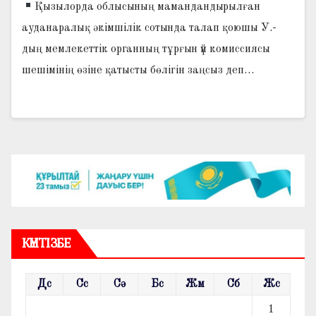
Қызылорда облысының мамандандырылған
ауданаралық әкімшілік сотында талап қоюшы У.-
дың мемлекеттік органның тұрғын үй комиссиясы
шешімінің өзіне қатысты бөлігін заңсыз деп…
КҮНТІЗБЕ
Дс
Сс
Сә
Бс
Жм
Сб
Жс
1