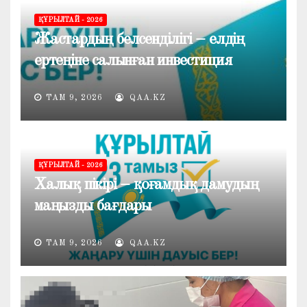
ҚҰРЫЛТАЙ - 2026
Жастардың белсенділігі – елдің
ертеңіне салынған инвестиция
ТАМ 9, 2026
QAA.KZ
ҚҰРЫЛТАЙ - 2026
Халық пікірі – қоғамдық дамудың
маңызды бағдары
ТАМ 9, 2026
QAA.KZ