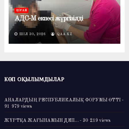
ҚОҒАМ
АДС-М екпесі жүргізілді
ШІЛ 30, 2026
QAA.KZ
КӨП ОҚЫЛЫМДЫЛАР
АНАЛАРДЫҢ РЕСПУБЛИКАЛЫҚ ФОРУМЫ ӨТТІ
-
91 979 views
ЖҰРТҚА ЖАҒЫНАМЫН ДЕП…
- 30 219 views