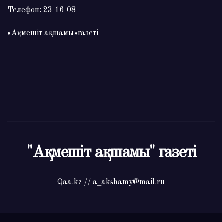
Телефон: 23-16-08
«Ақмешіт ақшамы»газеті
"Ақмешіт ақшамы" газеті
Qaa.kz // a_akshamy@mail.ru