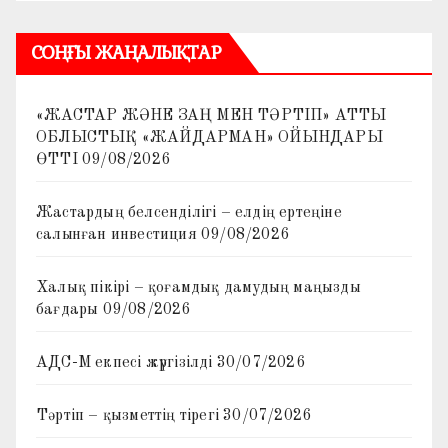
СОҢҒЫ ЖАҢАЛЫҚТАР
«ЖАСТАР ЖӘНЕ ЗАҢ МЕН ТӘРТІП» АТТЫ
ОБЛЫСТЫҚ «ЖАЙДАРМАН» ОЙЫНДАРЫ
ӨТТІ
09/08/2026
Жастардың белсенділігі – елдің ертеңіне
салынған инвестиция
09/08/2026
Халық пікірі – қоғамдық дамудың маңызды
бағдары
09/08/2026
АДС-М екпесі жүргізілді
30/07/2026
Тәртіп – қызметтің тірегі
30/07/2026