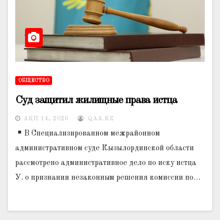
ОБЩЕСТВО
Суд защитил жилищные права истца
АҚП 14, 2026
QAA.KZ
В Специализированном межрайонном
административном суде Кызылординской области
рассмотрено административное дело по иску истца
У. о признании незаконным решения комиссии по…