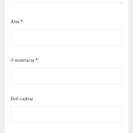
Аты
*
Э-поштасы
*
Веб-сайты