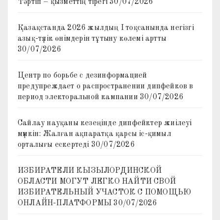
Тәртіп – қызметтің тірегі
30/07/2026
Қазақстанда 2026 жылдың I тоқсанында негізгі
азық-түлік өнімдерін тұтыну көлемі артты
30/07/2026
Центр по борьбе с дезинформацией
предупреждает о распространении дипфейков в
период электоральной кампании
30/07/2026
Сайлау науқаны кезеңінде дипфейктер жиілеуі
мүмкін: Жалған ақпаратқа қарсы іс-қимыл
орталығы ескертеді
30/07/2026
ИЗБИРАТЕЛИ КЫЗЫЛОРДИНСКОЙ
ОБЛАСТИ МОГУТ ЛЕГКО НАЙТИ СВОЙ
ИЗБИРАТЕЛЬНЫЙ УЧАСТОК С ПОМОЩЬЮ
ОНЛАЙН-ПЛАТФОРМЫ
30/07/2026