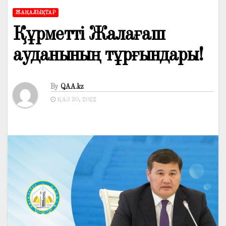
ЖАҢАЛЫҚТАР
Құрметті Жалағаш
ауданының тұрғындары!
By
QAA.kz
ҚАЗ 30, 2022