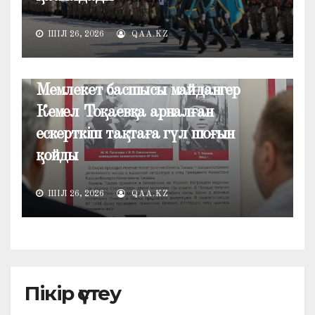
ШІЛ 26, 2026
QAA.KZ
ЖАҢАЛЫҚТАР
Мемлекет басшысы майдангер
Кемел Тоқаевқа арналған
ескерткіш тақтаға гүл шоғын
қойды
ШІЛ 26, 2026
QAA.KZ
Пікір үстеу