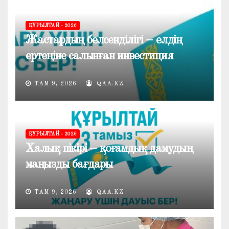
ҚҰРЫЛТАЙ - 2026
Жастардың белсенділігі – елдің
ертеңіне салынған инвестиция
ТАМ 9, 2026
QAA.KZ
ҚҰРЫЛТАЙ - 2026
Халық пікірі – қоғамдық дамудың
маңызды бағдары
ТАМ 9, 2026
QAA.KZ