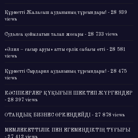
Құрметті Жалағаш ауданының тұрғындары!
- 28 939
views
Судьяға қойылатын талап жоғары
- 28 733 views
«Әлия – ғасыр аруы» атты ерлік сабағы өтті
- 28 581
views
Құрметті Сырдария ауданының тұрғындары!
- 28 475
views
КӘСІПКЕРЛЕР ҚҰҚЫҒЫН ШЕКТЕП ЖҮРГЕНДЕР
- 28 397 views
ОТАНДЫҚ БИЗНЕС ӨРКЕНДЕЙДІ
- 27 878 views
МЕМЛЕКЕТТІЛІК ПЕН ЕГЕМЕНДІКТІҢ ТҰҒЫРЫ
- 27 412 views