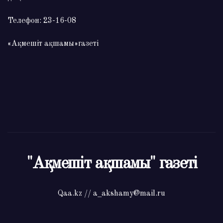
Телефон: 23-16-08
«Ақмешіт ақшамы»газеті
"Ақмешіт ақшамы" газеті
Qaa.kz // a_akshamy@mail.ru