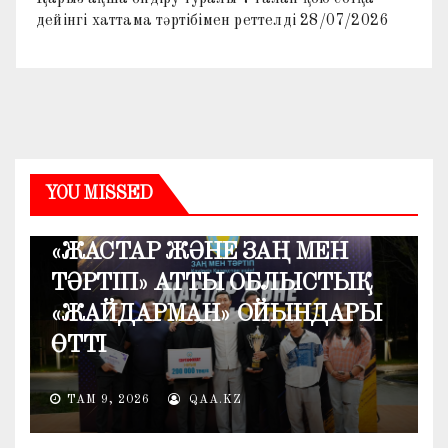
дейінгі хаттама тәртібімен реттелді
28/07/2026
YOU MISSED
ҚОҒАМ
«ЖАСТАР ЖӘНЕ ЗАҢ МЕН
ТӘРТІП» АТТЫ ОБЛЫСТЫҚ
«ЖАЙДАРМАН» ОЙЫНДАРЫ
ӨТТІ
ТАМ 9, 2026
QAA.KZ