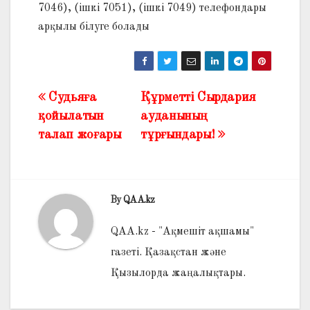
7046), (ішкі 7051), (ішкі 7049) телефондары
арқылы білуге болады
Судьяға
Құрметті Сырдария
Жазба
қойылатын
ауданының
навигациясы
талап жоғары
тұрғындары!
By
QAA.kz
QAA.kz - "Ақмешіт ақшамы"
газеті. Қазақстан және
Қызылорда жаңалықтары.