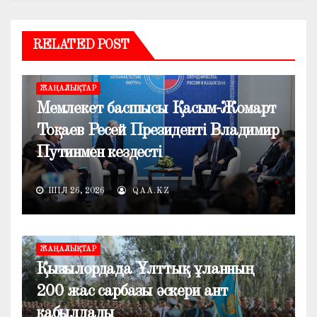
RELATED POST
ЖАҢАЛЫҚТАР
Мемлекет басшысы Қасым-Жомарт
Тоқаев Ресей Президенті Владимир
Путинмен кездесті
ШІЛ 26, 2026
QAA.KZ
ЖАҢАЛЫҚТАР
Қызылордада Ұлттық ұланның
200 жас сарбазы әскери ант
қабылдады