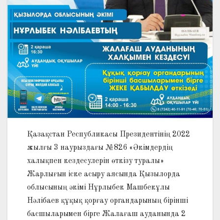
Қазақстан Республикасы Президентінің 2022
жылғы 3 наурыздағы №826 «Әкімдердің
халықпен кездесулерін өткізу туралы»
Жарлығын іске асыру аясында Қызылорда
облысының әкімі Нұрлыбек Машбекұлы
Нәлібаев құқық қорғау органдарының бірінші
басшыларымен бірге Жалағаш ауданында 2