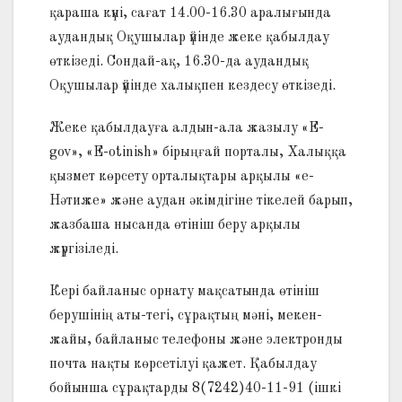
қараша күні, сағат 14.00-16.30 аралығында
аудандық Оқушылар үйінде жеке қабылдау
өткізеді. Сондай-ақ, 16.30-да аудандық
Оқушылар үйінде халықпен кездесу өткізеді.
Жеке қабылдауға алдын-ала жазылу «E-
gov», «E-otinish» бірыңғай порталы, Халыққа
қызмет көрсету орталықтары арқылы «e-
Нәтиже» және аудан әкімдігіне тікелей барып,
жазбаша нысанда өтініш беру арқылы
жүргізіледі.
Кері байланыс орнату мақсатында өтініш
берушінің аты-тегі, сұрақтың мәні, мекен-
жайы, байланыс телефоны және электронды
почта нақты көрсетілуі қажет. Қабылдау
бойынша сұрақтарды 8(7242)40-11-91 (ішкі