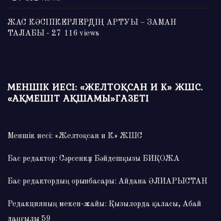
ЖАС КӘСІПКЕРЛЕРДІҢ АРТУЫ – ЗАМАН
ТАЛАБЫ
- 27 116 views
МЕНШІК ИЕСІ: «ЖЕЛТОҚСАН И К» ЖШС.
«АҚМЕШІТ АҚШАМЫ»ГАЗЕТІ
Меншік иесі: «Желтоқсан и К» ЖШС
Бас редактор: Сәрсенкүл Бәйдешқызы БИҚОЖА
Бас редактордың орынбасары: Айдана ӘЛИАРЫСТАН
Редакцияның мекен-жайы: Қызылорда қаласы, Абай
даңғылы 59