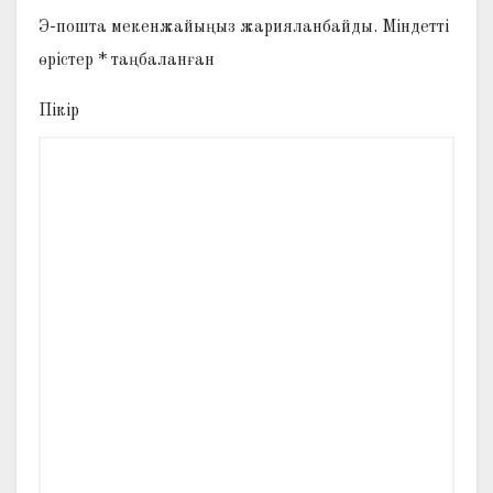
Э-пошта мекенжайыңыз жарияланбайды.
Міндетті
өрістер
*
таңбаланған
Пікір