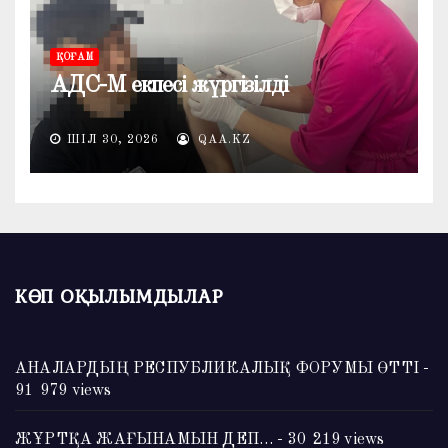
ҚОҒАМ
АДС-М екпесі жүргізілді
ШІЛ 30, 2026
QAA.KZ
КӨП ОҚЫЛЫМДЫЛАР
АНАЛАРДЫҢ РЕСПУБЛИКАЛЫҚ ФОРУМЫ ӨТТІ
-
91 979 views
ЖҰРТҚА ЖАҒЫНАМЫН ДЕП…
- 30 219 views