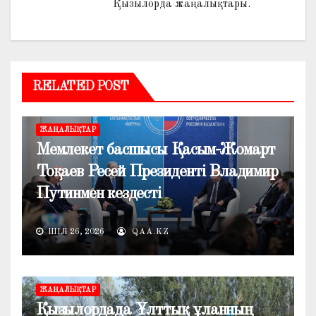
Қызылорда жаңалықтары.
RELATED POST
ЖАҢАЛЫҚТАР
Мемлекет басшысы Қасым-Жомарт
Тоқаев Ресей Президенті Владимир
Путинмен кездесті
ШІЛ 26, 2026
QAA.KZ
ЖАҢАЛЫҚТАР
Қызылордада Ұлттық ұланның