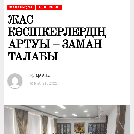
ЖАҢАЛЫҚТАР
КӘСІПКЕРЛІК
ЖАС
КӘСІПКЕРЛЕРДІҢ
АРТУЫ – ЗАМАН
ТАЛАБЫ
By
QAA.kz
ҚАЗ 21, 2022