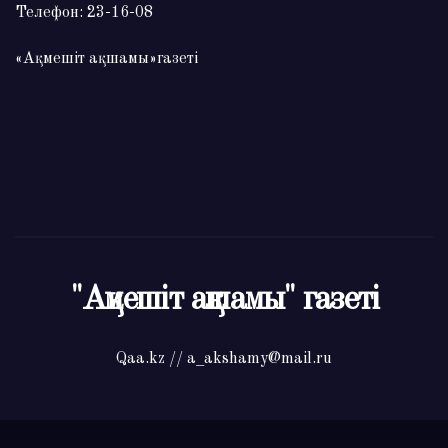
Телефон: 23-16-08
«Ақмешіт ақшамы»газеті
"Ақмешіт ақшамы" газеті
Qaa.kz // a_akshamy@mail.ru