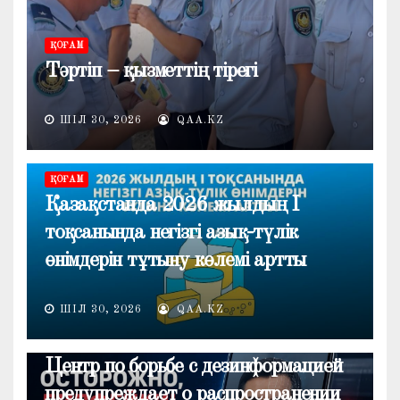
ҚОҒАМ
Тәртіп – қызметтің тірегі
ШІЛ 30, 2026
QAA.KZ
ҚОҒАМ
Қазақстанда 2026 жылдың I
тоқсанында негізгі азық-түлік
өнімдерін тұтыну көлемі артты
ШІЛ 30, 2026
QAA.KZ
ОБЩЕСТВО
Центр по борьбе с дезинформацией
предупреждает о распространении