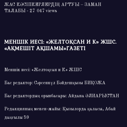
ЖАС КӘСІПКЕРЛЕРДІҢ АРТУЫ – ЗАМАН
ТАЛАБЫ
- 27 047 views
МЕНШІК ИЕСІ: «ЖЕЛТОҚСАН И К» ЖШС.
«АҚМЕШІТ АҚШАМЫ»ГАЗЕТІ
Меншік иесі: «Желтоқсан и К» ЖШС
Бас редактор: Сәрсенкүл Бәйдешқызы БИҚОЖА
Бас редактордың орынбасары: Айдана ӘЛИАРЫСТАН
Редакцияның мекен-жайы: Қызылорда қаласы, Абай
даңғылы 59