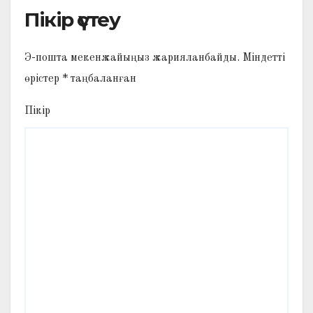
Пікір үстеу
Э-пошта мекенжайыңыз жарияланбайды.
Міндетті
өрістер
*
таңбаланған
Пікір