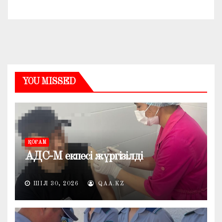
YOU MISSED
ҚОҒАМ
АДС-М екпесі жүргізілді
ШІЛ 30, 2026
QAA.KZ