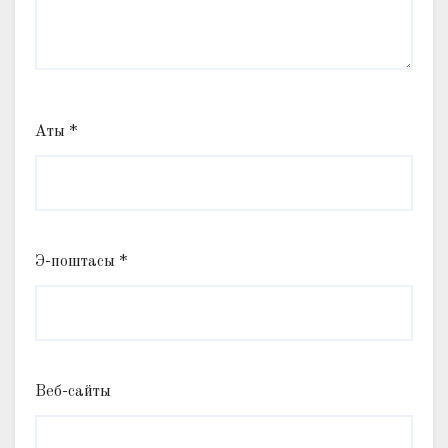
Аты
*
Э-поштасы
*
Веб-сайты