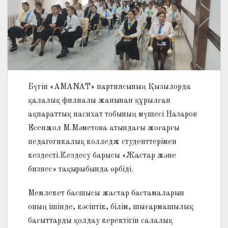
Бүгін «AMANAT» партиясының Қызылорда
қалалық филиалы жанынан құрылған
ақпараттық насихат тобының мүшесі Назаров
Есенжол М.Мәметова атындағы жоғарғы
педагогикалық колледж студенттерімен
кездесті.Кездесу барысы «Жастар және
бизнес» тақырыбында өрбіді.
Мемлекет басшысы жастар бастамаларын
оның ішінде, кәсіптік, білім, шығармашылық
бағыттарды қолдау керектігін салалық