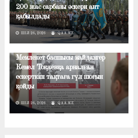
200 жас сарбазы әскери ант
қабылдады
ШІЛ 26, 2026
QAA.KZ
ЖАҢАЛЫҚТАР
Мемлекет басшысы майдангер
Кемел Тоқаевқа арналған
ескерткіш тақтаға гүл шоғын
қойды
ШІЛ 26, 2026
QAA.KZ