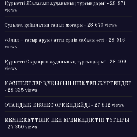
Құрметті Жалағаш ауданының тұрғындары!
- 28 871
views
Судьяға қойылатын талап жоғары
- 28 670 views
«Әлия – ғасыр аруы» атты ерлік сабағы өтті
- 28 516
views
Құрметті Сырдария ауданының тұрғындары!
- 28 409
views
КӘСІПКЕРЛЕР ҚҰҚЫҒЫН ШЕКТЕП ЖҮРГЕНДЕР
- 28 335 views
ОТАНДЫҚ БИЗНЕС ӨРКЕНДЕЙДІ
- 27 812 views
МЕМЛЕКЕТТІЛІК ПЕН ЕГЕМЕНДІКТІҢ ТҰҒЫРЫ
- 27 350 views