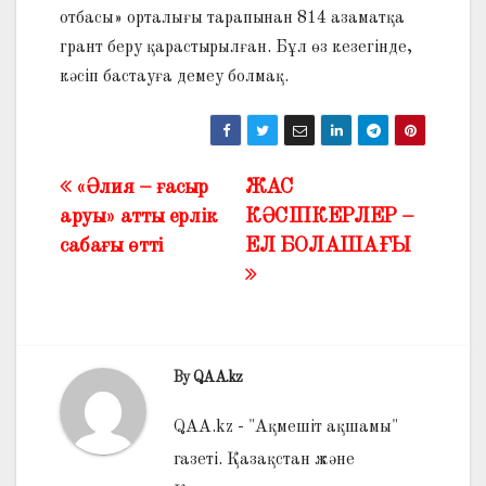
отбасы» орталығы тарапынан 814 азаматқа
грант беру қарастырылған. Бұл өз кезегінде,
кәсіп бастауға демеу болмақ.
«Әлия – ғасыр
ЖАС
Жазба
аруы» атты ерлік
КӘСІПКЕРЛЕР –
навигациясы
сабағы өтті
ЕЛ БОЛАШАҒЫ
By
QAA.kz
QAA.kz - "Ақмешіт ақшамы"
газеті. Қазақстан және