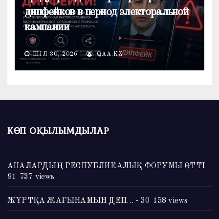
дипфейков в период электоральной
кампании
ШІЛ 30, 2026
QAA.KZ
КӨП ОҚЫЛЫМДЫЛАР
АНАЛАРДЫҢ РЕСПУБЛИКАЛЫҚ ФОРУМЫ ӨТТІ
-
91 737 views
ЖҰРТҚА ЖАҒЫНАМЫН ДЕП…
- 30 158 views