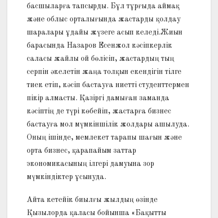
басшыларға тапсырды. Бұл тұрғыда аймақ
және облыс орталығында жастарды қолдау
шаралары ұдайы жүзеге асып келеді.Жиын
барасында Назаров Есенжол кәсіпкерлік
саласы жайлы ой бөлісіп, жастардың тың
серпін әкелетін жаңа толқын екендігін тілге
тиек етіп, кәсіп бастауға ниетті студенттермен
пікір алмасты. Қазіргі дамыған заманда
кәсіптің де түрі көбейіп, жастарға бизнес
бастауға мол мүмкіншілік жолдары ашылуда.
Оның ішінде, мемлекет тарапы шағын және
орта бизнес, қарапайым заттар
экономикасының ілгері дамуына зор
мүмкіндіктер ұсынуда.
Айта кетейік биылғы жылдың өзінде
Қызылорда қаласы бойынша «Бақытты