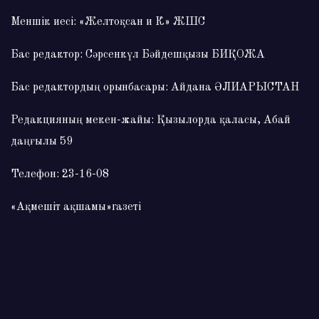
Меншік иесі: «Желтоқсан и К» ЖШС
Бас редактор: Сәрсенкүл Бәйдешқызы БИҚОЖА
Бас редактордың орынбасары: Айдана ӘЛИАРЫСТАН
Редакцияның мекен-жайы: Қызылорда қаласы, Абай
даңғылы 59
Телефон: 23-16-08
«Ақмешіт ақшамы»газеті