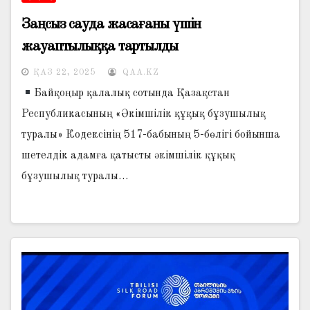
Заңсыз сауда жасағаны үшін
жауаптылыққа тартылды
ҚАЗ 22, 2025
QAA.KZ
Байқоңыр қалалық сотында Қазақстан
Республикасының «Әкімшілік құқық бұзушылық
туралы» Кодексінің 517-бабының 5-бөлігі бойынша
шетелдік адамға қатысты әкімшілік құқық
бұзушылық туралы…