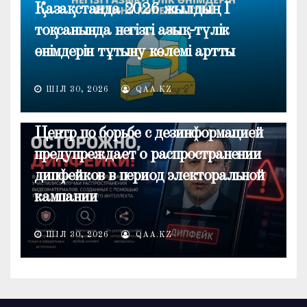
Қазақстанда 2026 жылдың I
тоқсанында негізгі азық-түлік
өнімдерін тұтыну көлемі артты
ШІЛ 30, 2026
QAA.KZ
ОБЩЕСТВО
Центр по борьбе с дезинформацией
предупреждает о распространении
дипфейков в период электоральной
кампании
ШІЛ 30, 2026
QAA.KZ