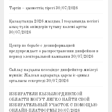
Тәртіп – қызметтің тірегі
30/07/2026
Қазақстанда 2026 жылдың I тоқсанында негізгі
азық-түлік өнімдерін тұтыну көлемі артты
30/07/2026
Центр по борьбе с дезинформацией
предупреждает о распространении дипфейков в
период электоральной кампании
30/07/2026
Сайлау науқаны кезеңінде дипфейктер жиілеуі
мүмкін: Жалған ақпаратқа қарсы іс-қимыл
орталығы ескертеді
30/07/2026
ИЗБИРАТЕЛИ КЫЗЫЛОРДИНСКОЙ
ОБЛАСТИ МОГУТ ЛЕГКО НАЙТИ СВОЙ
ИЗБИРАТЕЛЬНЫЙ УЧАСТОК С ПОМОЩЬЮ
ОНЛАЙН-ПЛАТФОРМЫ
30/07/2026