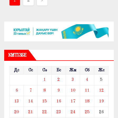
Жазбалар
1
2
навигациясы
КҮНТІЗБЕ
Дс
Сс
Сә
Бс
Жм
Сб
Жс
1
2
3
4
5
6
7
8
9
10
11
12
13
14
15
16
17
18
19
20
21
22
23
24
25
26