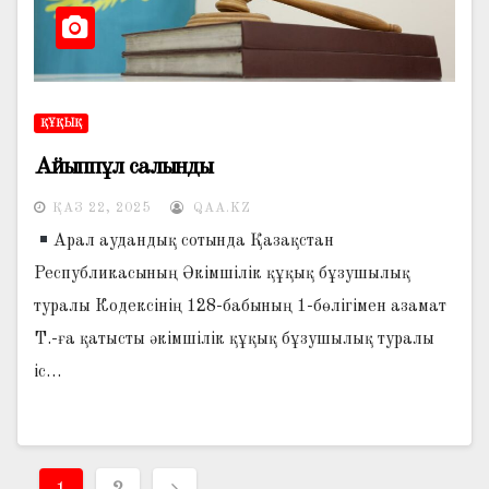
ҚҰҚЫҚ
Айыппұл салынды
ҚАЗ 22, 2025
QAA.KZ
Арал аудандық сотында Қазақстан
Республикасының Әкімшілік құқық бұзушылық
туралы Кодексінің 128-бабының 1-бөлігімен азамат
Т.-ға қатысты әкімшілік құқық бұзушылық туралы
іс…