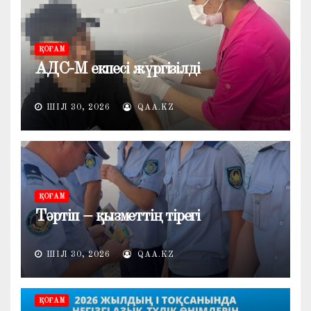
ҚОҒАМ
АДС-М екпесі жүргізілді
ШІЛ 30, 2026
QAA.KZ
ҚОҒАМ
Тәртіп – қызметтің тірегі
ШІЛ 30, 2026
QAA.KZ
ҚОҒАМ