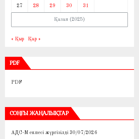
27
28
29
30
31
Қазан (2025)
« Қыр
Қар »
PDF
PDF
СОҢҒЫ ЖАҢАЛЫҚТАР
АДС-М екпесі жүргізілді
30/07/2026