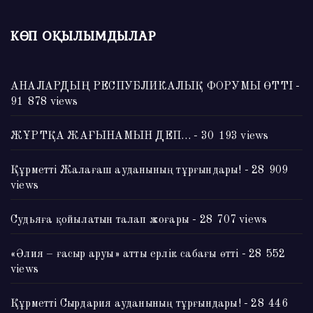
КӨП ОҚЫЛЫМДЫЛАР
АНАЛАРДЫҢ РЕСПУБЛИКАЛЫҚ ФОРУМЫ ӨТТІ
-
91 878 views
ЖҰРТҚА ЖАҒЫНАМЫН ДЕП…
- 30 193 views
Құрметті Жалағаш ауданының тұрғындары!
- 28 909
views
Судьяға қойылатын талап жоғары
- 28 707 views
«Әлия – ғасыр аруы» атты ерлік сабағы өтті
- 28 552
views
Құрметті Сырдария ауданының тұрғындары!
- 28 446