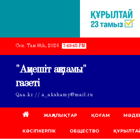
Skip
Сен. Там 8th, 2026
7:49:46 PM
to
content
"Ақмешіт ақшамы"
газеті
Qaa.kz // a_akshamy@mail.ru
ЖАҢАЛЫҚТАР
ҚОҒАМ
МӘДЕ
КӘСІПКЕРЛІК
ОБЩЕСТВО
ҚҰРЫЛТАЙ