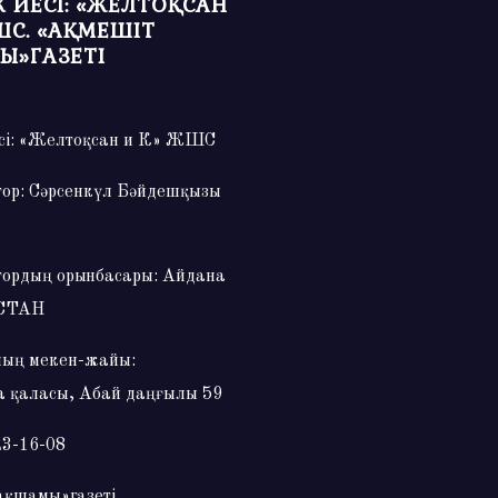
 ИЕСІ: «ЖЕЛТОҚСАН
ШС. «АҚМЕШІТ
Ы»ГАЗЕТІ
сі: «Желтоқсан и К» ЖШС
тор: Сәрсенкүл Бәйдешқызы
тордың орынбасары: Айдана
СТАН
ың мекен-жайы:
 қаласы, Абай даңғылы 59
23-16-08
ақшамы»газеті