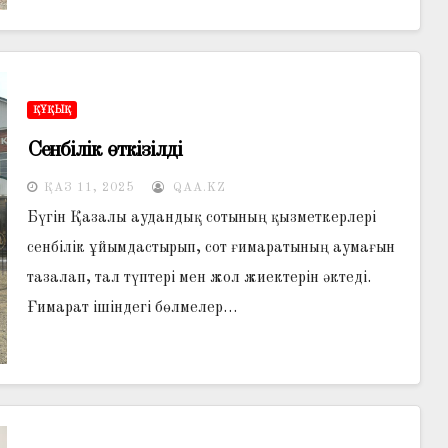
ҚҰҚЫҚ
Сенбілік өткізілді
ҚАЗ 11, 2025
QAA.KZ
Бүгін Қазалы аудандық сотының қызметкерлері
сенбілік ұйымдастырып, сот ғимаратының аумағын
тазалап, тал түптері мен жол жиектерін әктеді.
Ғимарат ішіндегі бөлмелер…