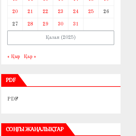
20
21
22
23
24
25
26
27
28
29
30
31
Қазан (2025)
« Қыр
Қар »
PDF
PDF
СОҢҒЫ ЖАҢАЛЫҚТАР