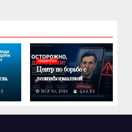
ОБЩЕСТВО
Центр по борьбе с
нда
дезинформацией
предупреждает о
KZ
ШІЛ 30, 2026
QAA.KZ
лемі
распространении
дипфейков в период
электоральной кампании