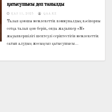
қатысушысы деп танылды
ҚАЗ 11, 2025
QAA.KZ
Талап қоюшы мемлекеттік коммуналдық кәсіпорны
сотқа талап қою беріп, онда жауапкер «М»
жауапкершілігі шектеулі серіктестігін мемлекеттік
сатып алудың жосықсыз қатысушысы…