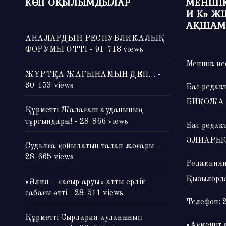
КӨП ОҚЫЛЫМДЫЛАР
МЕНШІК
И К» Ж
АҚШАМ
АНАЛАРДЫҢ РЕСПУБЛИКАЛЫҚ
ФОРУМЫ ӨТТІ
- 91 718 views
Меншік ие
ЖҰРТҚА ЖАҒЫНАМЫН ДЕП…
-
30 153 views
Бас редак
БИҚОЖА
Құрметті Жалағаш ауданының
тұрғындары!
- 28 866 views
Бас редак
ӘЛИАРЫ
Судьяға қойылатын талап жоғары
-
28 665 views
Редакциян
Қызылорда
«Әлия – ғасыр аруы» атты ерлік
сабағы өтті
- 28 511 views
Телефон: 
Құрметті Сырдария ауданының
«Ақмешіт 