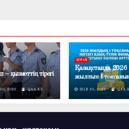
ҚОҒАМ
Қазақстанда 2026
п – қызметтің тірегі
жылдың I тоқсаны
негізгі азық-түлік
30, 2026
QAA.KZ
ШІЛ 30, 2026
QAA.
өнімдерін тұтыну кө
артты