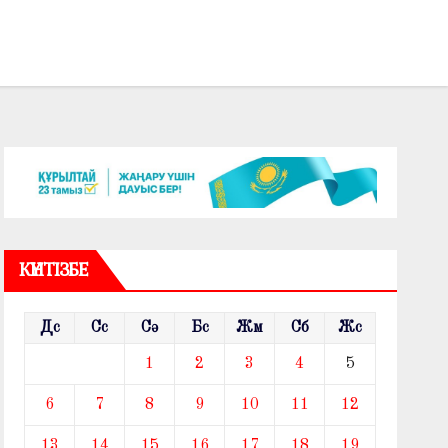
КҮНТІЗБЕ
Дс
Сс
Сә
Бс
Жм
Сб
Жс
1
2
3
4
5
6
7
8
9
10
11
12
13
14
15
16
17
18
19