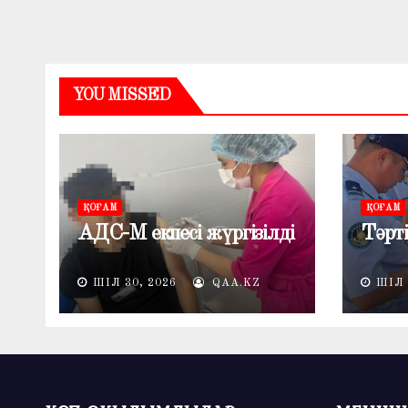
YOU MISSED
ҚОҒАМ
ҚОҒАМ
АДС-М екпесі жүргізілді
Тәрті
ШІЛ 30, 2026
QAA.KZ
ШІЛ 