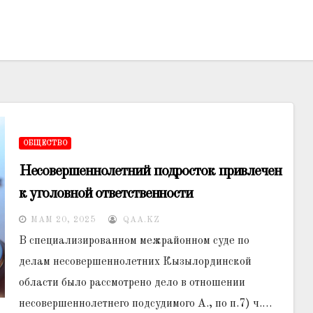
ОБЩЕСТВО
Несовершеннолетний подросток привлечен
к уголовной ответственности
МАМ 20, 2025
QAA.KZ
В специализированном межрайонном суде по
делам несовершеннолетних Кызылординской
области было рассмотрено дело в отношении
несовершеннолетнего подсудимого А., по п.7) ч.…