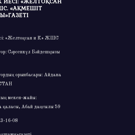
 ИЕСІ: «ЖЕЛТОҚСАН
ШС. «АҚМЕШІТ
Ы»ГАЗЕТІ
сі: «Желтоқсан и К» ЖШС
тор: Сәрсенкүл Бәйдешқызы
тордың орынбасары: Айдана
СТАН
ың мекен-жайы:
 қаласы, Абай даңғылы 59
23-16-08
ақшамы»газеті