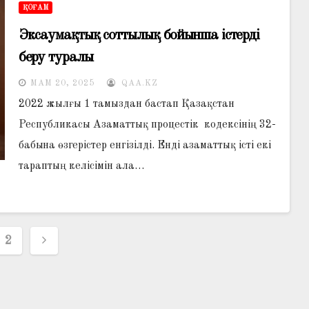
ҚОҒАМ
Эксаумақтық соттылық бойынша істерді
беру туралы
МАМ 20, 2025
QAA.KZ
2022 жылғы 1 тамыздан бастап Қазақстан
Республикасы Азаматтық процестік кодексінің 32-
бабына өзгерістер енгізілді. Енді азаматтық істі екі
тараптың келісімін ала…
алар
2
гациясы