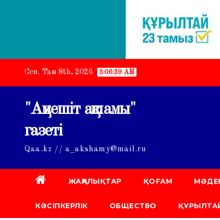
Skip
Сен. Там 8th, 2026
3:06:40 AM
to
content
"Ақмешіт ақшамы"
газеті
Qaa.kz // a_akshamy@mail.ru
ЖАҢАЛЫҚТАР
ҚОҒАМ
МӘДЕ
КӘСІПКЕРЛІК
ОБЩЕСТВО
ҚҰРЫЛТАЙ