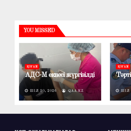
YOU MISSED
ҚОҒАМ
ҚОҒАМ
АДС-М екпесі жүргізілді
Тәрті
ШІЛ 30, 2026
QAA.KZ
ШІЛ 