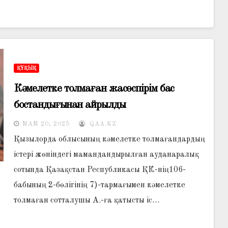
ҚҰҚЫҚ
Кәмелетке толмаған жасөспірім бас
бостандығынан айрылды
МАМ 20, 2025
QAA.KZ
Қызылорда облысының кәмелетке толмағандардың
істері жөніндегі мамандандырылған ауданаралық
сотында Қазақстан Республикасы ҚК-нің106-
бабының 2-бөлігінің 7)-тармағымен кәмелетке
толмаған сотталушы А.-ға қатысты іс…