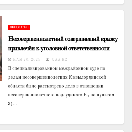
ОБЩЕСТВО
Несовершеннолетний совершивший кражу
привлечён к уголовной ответственности
МАМ 20, 2025
QAA.KZ
В специализированном межрайонном суде по
делам несовершеннолетних Кызылординской
области было рассмотрено дело в отношении
несовершеннолетнего подсудимого Б., по пунктом
3)…