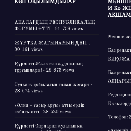
КӨП ОҚЫЛЫМДЫЛАР
МЕНШІК
И К» Ж
АҚШАМ
АНАЛАРДЫҢ РЕСПУБЛИКАЛЫҚ
ФОРУМЫ ӨТТІ
- 91 758 views
Меншік ие
ЖҰРТҚА ЖАҒЫНАМЫН ДЕП…
-
30 161 views
Бас редак
БИҚОЖА
Құрметті Жалағаш ауданының
тұрғындары!
- 28 875 views
Бас редак
ӘЛИАРЫ
Судьяға қойылатын талап жоғары
-
28 674 views
Редакциян
Қызылорда
«Әлия – ғасыр аруы» атты ерлік
сабағы өтті
- 28 520 views
Телефон: 
Құрметті Сырдария ауданының
«Ақмешіт 