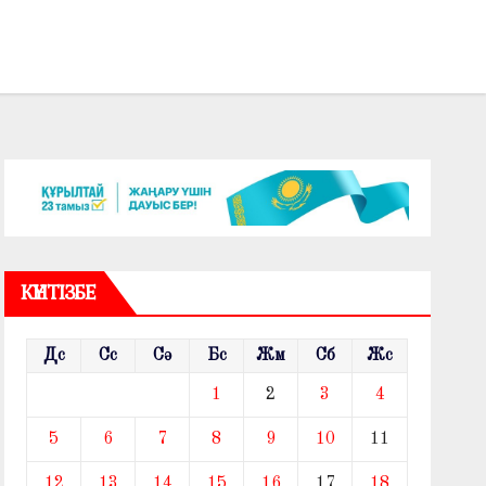
КҮНТІЗБЕ
Дс
Сс
Сә
Бс
Жм
Сб
Жс
1
2
3
4
5
6
7
8
9
10
11
12
13
14
15
16
17
18