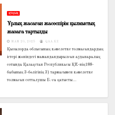
ҚҰҚЫҚ
Ұрлық жасаған жасөспірім қылмыстық
жазаға тартылды
МАМ 20, 2025
QAA.KZ
Қызылорда облысының кәмелетке толмағандардың
істері жөніндегі мамандандырылған ауданаралық
сотында Қазақстан Республикасы ҚК-нің188-
бабының 3-бөлігінің 3) тармағымен кәмелетке
толмаған сотталушы Б.-ға қатысты…