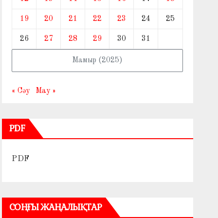
19
20
21
22
23
24
25
26
27
28
29
30
31
Мамыр (2025)
« Сәу
Мау »
PDF
PDF
СОҢҒЫ ЖАҢАЛЫҚТАР