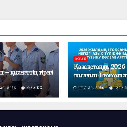
ҚОҒАМ
Қазақстанда 2026
п – қызметтің тірегі
жылдың I тоқсаны
негізгі азық-түлік
30, 2026
QAA.KZ
ШІЛ 30, 2026
QAA.
өнімдерін тұтыну кө
артты