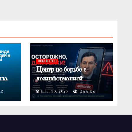
ОБЩЕСТВО
Центр по борьбе с
нда
дезинформацией
предупреждает о
KZ
ШІЛ 30, 2026
QAA.KZ
лемі
распространении
дипфейков в период
электоральной кампании