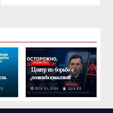
ОБЩЕСТВО
Центр по борьбе с
нда
дезинформацией
предупреждает о
KZ
ШІЛ 30, 2026
QAA.KZ
лемі
распространении
дипфейков в период
электоральной кампании