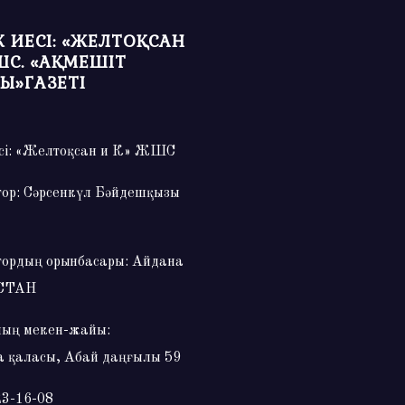
 ИЕСІ: «ЖЕЛТОҚСАН
ШС. «АҚМЕШІТ
Ы»ГАЗЕТІ
сі: «Желтоқсан и К» ЖШС
тор: Сәрсенкүл Бәйдешқызы
тордың орынбасары: Айдана
СТАН
ың мекен-жайы:
 қаласы, Абай даңғылы 59
23-16-08