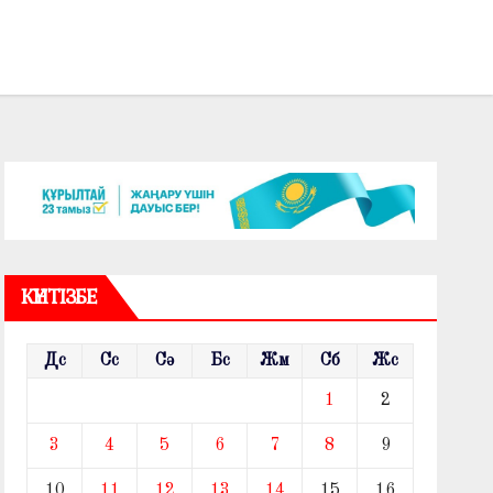
КҮНТІЗБЕ
Дс
Сс
Сә
Бс
Жм
Сб
Жс
1
2
3
4
5
6
7
8
9
10
11
12
13
14
15
16