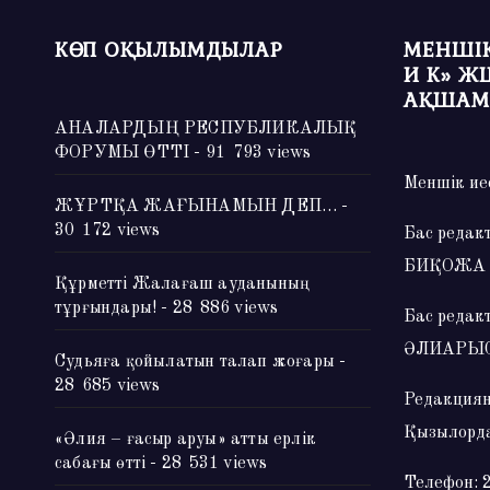
КӨП ОҚЫЛЫМДЫЛАР
МЕНШІК
И К» Ж
АҚШАМ
АНАЛАРДЫҢ РЕСПУБЛИКАЛЫҚ
ФОРУМЫ ӨТТІ
- 91 793 views
Меншік ие
ЖҰРТҚА ЖАҒЫНАМЫН ДЕП…
-
30 172 views
Бас редак
БИҚОЖА
Құрметті Жалағаш ауданының
тұрғындары!
- 28 886 views
Бас редак
ӘЛИАРЫ
Судьяға қойылатын талап жоғары
-
28 685 views
Редакциян
Қызылорда
«Әлия – ғасыр аруы» атты ерлік
сабағы өтті
- 28 531 views
Телефон: 