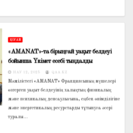
ҚОҒАМ
«AMANAT»-та бірыңғай уақыт белдеуі
бойынша Үкімет есебі тыңдалды
НАУ 12, 2025
QAA.KZ
Мәжілістегі «AMANAT» Фракциясының мүшелері
өзгерген уақыт белдеуінің халықтың физикалық
және психикалық денсаулығына, еңбек өнімділігіне
және энергетикалық ресурстарды тұтынуға әсері
туралы…