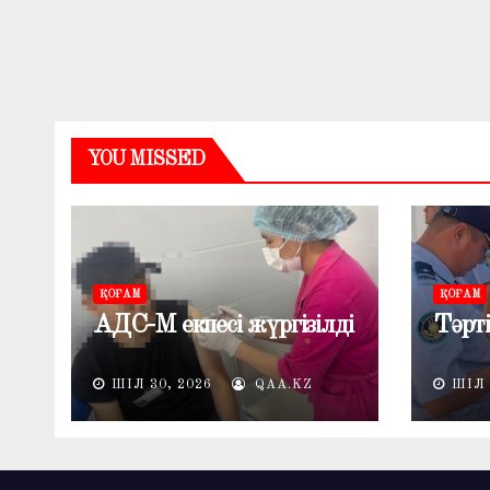
YOU MISSED
ҚОҒАМ
ҚОҒАМ
АДС-М екпесі жүргізілді
Тәрті
ШІЛ 30, 2026
QAA.KZ
ШІЛ 