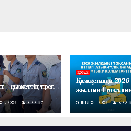
ҚОҒАМ
Қазақстанда 2026
п – қызметтің тірегі
жылдың I тоқсаны
негізгі азық-түлік
30, 2026
QAA.KZ
ШІЛ 30, 2026
QAA.
өнімдерін тұтыну кө
артты