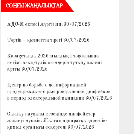
СОҢҒЫ ЖАҢАЛЫҚТАР
АДС-М екпесі жүргізілді
30/07/2026
Тәртіп – қызметтің тірегі
30/07/2026
Қазақстанда 2026 жылдың I тоқсанында
негізгі азық-түлік өнімдерін тұтыну көлемі
артты
30/07/2026
Центр по борьбе с дезинформацией
предупреждает о распространении дипфейков
в период электоральной кампании
30/07/2026
Сайлау науқаны кезеңінде дипфейктер
жиілеуі мүмкін: Жалған ақпаратқа қарсы іс-
қимыл орталығы ескертеді
30/07/2026