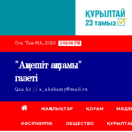
Skip
Сен. Там 8th, 2026
1:02:09 PM
to
content
"Ақмешіт ақшамы"
газеті
Qaa.kz // a_akshamy@mail.ru
ЖАҢАЛЫҚТАР
ҚОҒАМ
МӘДЕ
КӘСІПКЕРЛІК
ОБЩЕСТВО
ҚҰРЫЛТАЙ