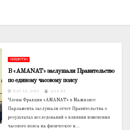
ОБЩЕСТВО
В «AMANAT» заслушали Правительство
по единому часовому поясу
НАУ 12, 2025
QAA.KZ
Члены Фракции «AMANAT» в Мажилисе
Парламента заслушали отчет Правительства о
результатах исследований о влиянии изменения
часового пояса на физическое и…