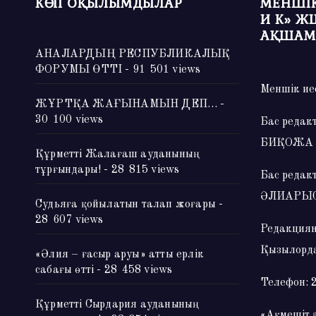
КӨП ОҚЫЛЫМДЫЛАР
МЕНШІК
И К» Ж
АҚШАМ
АНАЛАРДЫҢ РЕСПУБЛИКАЛЫҚ
ФОРУМЫ ӨТТІ
- 91 501 views
Меншік ие
ЖҰРТҚА ЖАҒЫНАМЫН ДЕП…
-
30 100 views
Бас редак
БИҚОЖА
Құрметті Жалағаш ауданының
тұрғындары!
- 28 815 views
Бас редак
ӘЛИАРЫ
Судьяға қойылатын талап жоғары
-
28 607 views
Редакциян
Қызылорда
«Әлия – ғасыр аруы» атты ерлік
сабағы өтті
- 28 458 views
Телефон: 
Құрметті Сырдария ауданының
«Ақмешіт 