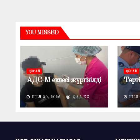
YOU MISSED
ҚОҒАМ
ҚОҒАМ
АДС-М екпесі жүргізілді
Тәрті
ШІЛ 30, 2026
QAA.KZ
ШІЛ 