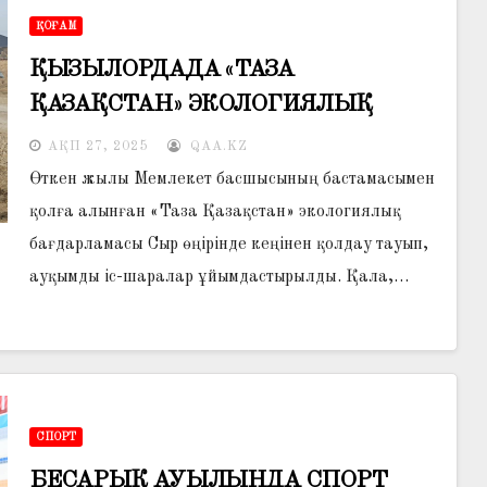
ҚОҒАМ
ҚЫЗЫЛОРДАДА «ТАЗА
ҚАЗАҚСТАН» ЭКОЛОГИЯЛЫҚ
БАҒДАРЛАМАСЫ ЖАЛҒАСУДА
АҚП 27, 2025
QAA.KZ
Өткен жылы Мемлекет басшысының бастамасымен
қолға алынған «Таза Қазақстан» экологиялық
бағдарламасы Сыр өңірінде кеңінен қолдау тауып,
ауқымды іс-шаралар ұйымдастырылды. Қала,…
СПОРТ
БЕСАРЫҚ АУЫЛЫНДА СПОРТ