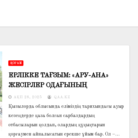
ҚОҒАМ
ЕРЛІККЕ ТАҒЗЫМ: «АРУ-АНА»
ЖЕСІРЛЕР ОДАҒЫНЫҢ
ҚОҒАМДАҒЫ РӨЛІ
АҚП 28, 2025
QAA.KZ
Қызылорда облысында еліміздің тарихындағы ауыр
кезеңдерде қаза болған сарбаздардың
отбасыларын қолдап, олардың құқықтарын
қорғаумен айналысатын ерекше ұйым бар. Ол –…