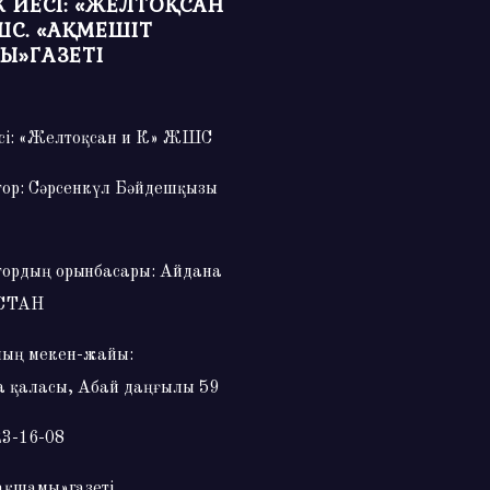
 ИЕСІ: «ЖЕЛТОҚСАН
ШС. «АҚМЕШІТ
Ы»ГАЗЕТІ
сі: «Желтоқсан и К» ЖШС
тор: Сәрсенкүл Бәйдешқызы
тордың орынбасары: Айдана
СТАН
ың мекен-жайы:
 қаласы, Абай даңғылы 59
23-16-08
ақшамы»газеті