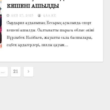
КЕШЕНІ АШЫЛДЫ
АҚП 27, 2025
QAA.KZ
Сырдария ауданының Бесарық ауылында спорт
кешені ашылды. Салтанатты шараға облыс әкімі
Нұрлыбек Нәлібаев, жауапты сала басшылары,
еңбек ардагерлері, зиялы қауым…
р
…
21
ясы