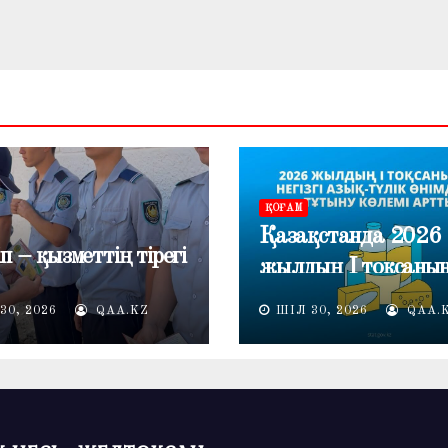
ҚОҒАМ
Қазақстанда 2026
п – қызметтің тірегі
жылдың I тоқсаны
негізгі азық-түлік
30, 2026
QAA.KZ
ШІЛ 30, 2026
QAA.
өнімдерін тұтыну кө
артты