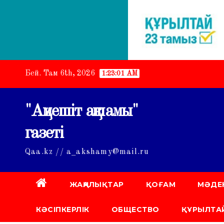
Skip
Бей. Там 6th, 2026
1:23:02 AM
to
content
"Ақмешіт ақшамы"
газеті
Qaa.kz // a_akshamy@mail.ru
ЖАҢАЛЫҚТАР
ҚОҒАМ
МӘДЕ
КӘСІПКЕРЛІК
ОБЩЕСТВО
ҚҰРЫЛТАЙ