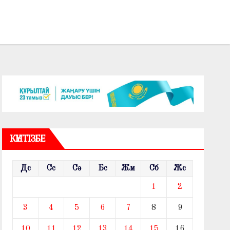
КҮНТІЗБЕ
Дс
Сс
Сә
Бс
Жм
Сб
Жс
1
2
3
4
5
6
7
8
9
10
11
12
13
14
15
16