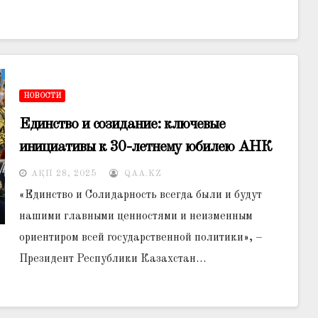
НОВОСТИ
Единство и созидание: ключевые
инициативы к 30-летнему юбилею АНК
АҚП 28, 2025
QAA.KZ
«Единство и Солидарность всегда были и будут
нашими главными ценностями и неизменным
ориентиром всей государственной политики», –
Президент Республики Казахстан…