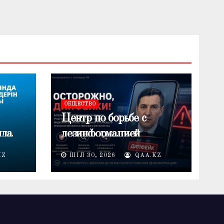
ОБЩЕСТВО
Центр по борьбе с
нда
дезинформацией
предупреждает о
KZ
ШІЛ 30, 2026
QAA.KZ
лемі
распространении
дипфейков в период
электоральной кампании