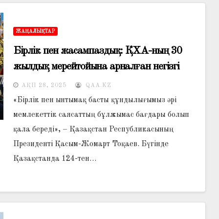
ЖАҢАЛЫҚТАР
Бірлік пен жасампаздық: ҚХА-ның 30
жылдық мерейтойына арналған негізгі
бастамалар
АҚП 28, 2025
QAA.KZ
«Бірлік пен ынтымақ басты құндылығымыз әрі
мемлекеттік саясаттың бұлжымас бағдары болып
қала береді», – Қазақстан Республикасының
Президенті Қасым-Жомарт Тоқаев. Бүгінде
Қазақстанда 124-тен…