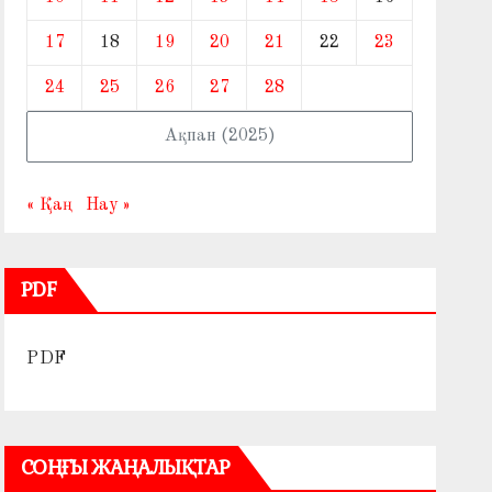
17
18
19
20
21
22
23
24
25
26
27
28
Ақпан (2025)
« Қаң
Нау »
PDF
PDF
СОҢҒЫ ЖАҢАЛЫҚТАР