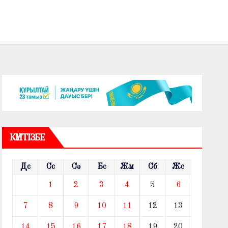
КҮНТІЗБЕ
Дс
Сс
Сә
Бс
Жм
Сб
Жс
1
2
3
4
5
6
7
8
9
10
11
12
13
14
15
16
17
18
19
20