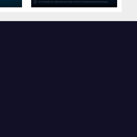
лемі
распространении
дипфейков в период
электоральной кампании