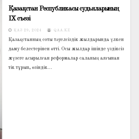
Қазақстан Республикасы судьяларының
ІХ съезі
ҚАЗ 29, 2024
QAA.KZ
Қазақстанның соты тәуелсіздік жылдарында үлкен
даму белестерінен өтті. Осы жылдар ішінде үздіксіз
жүзеге асырылған реформалар саланың аяғынан
тік тұрып, өзіндік…