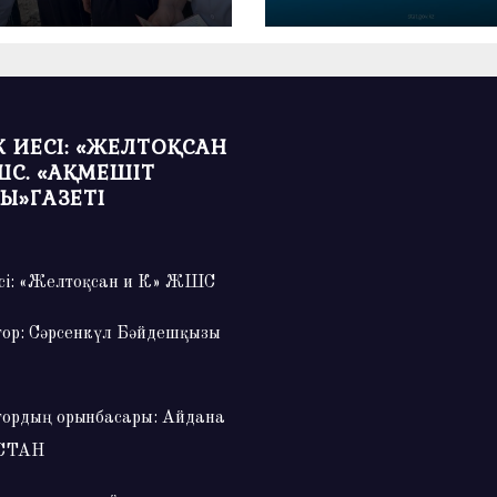
өнімдерін тұтыну кө
артты
 ИЕСІ: «ЖЕЛТОҚСАН
ШС. «АҚМЕШІТ
Ы»ГАЗЕТІ
сі: «Желтоқсан и К» ЖШС
тор: Сәрсенкүл Бәйдешқызы
тордың орынбасары: Айдана
СТАН