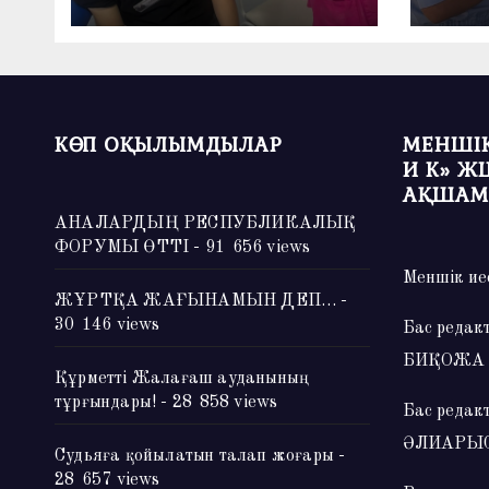
КӨП ОҚЫЛЫМДЫЛАР
МЕНШІК
И К» Ж
АҚШАМ
АНАЛАРДЫҢ РЕСПУБЛИКАЛЫҚ
ФОРУМЫ ӨТТІ
- 91 656 views
Меншік ие
ЖҰРТҚА ЖАҒЫНАМЫН ДЕП…
-
30 146 views
Бас редак
БИҚОЖА
Құрметті Жалағаш ауданының
тұрғындары!
- 28 858 views
Бас редак
ӘЛИАРЫ
Судьяға қойылатын талап жоғары
-
28 657 views