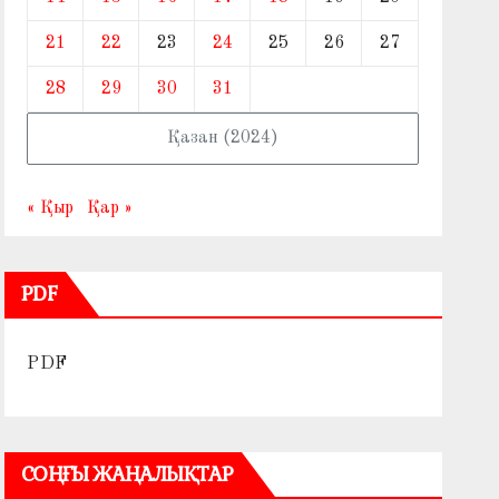
21
22
23
24
25
26
27
28
29
30
31
Қазан (2024)
« Қыр
Қар »
PDF
PDF
СОҢҒЫ ЖАҢАЛЫҚТАР