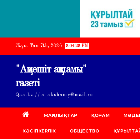
Skip
Жұм. Там 7th, 2026
3:04:24 PM
to
content
"Ақмешіт ақшамы"
газеті
Qaa.kz // a_akshamy@mail.ru
ЖАҢАЛЫҚТАР
ҚОҒАМ
МӘДЕ
КӘСІПКЕРЛІК
ОБЩЕСТВО
ҚҰРЫЛТАЙ