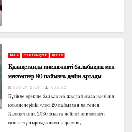
БІЛІМ
ЖАҢАЛЫҚТАР
ҚОҒАМ
Қазақстанда инклюзивті балабақша мен
мектептер 80 пайызға дейін артады
ҚАЗ 29, 2024
QAA.KZ
Бүгінде ерекше балаларға жағдай жасаған білім
мекемелерінің үлесі 20 пайыздан да төмен.
Қазақстанда 2030 жылға дейінгі инклюзивті
саясат тұжырымдамасы әзірленіп,…