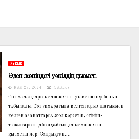
ҚҰҚЫҚ
Әдеп жөніндегі уәкілдің қызметі
ҚАЗ 29, 2024
QAA.KZ
Сот мамандары мемлекеттік қызметшілер болып
табылады. Сот ғимаратына келген арыз-шағыммен
келген азаматтарға жол көрсетіп, өтініш-
талаптарын қабылдайтын да мемлекеттік
қызметшілер. Сондықтан,…