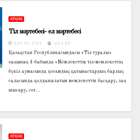
ҚҰҚЫҚ
Тіл мәртебесі- ел мәртебесі
ҚАЗ 29, 2024
QAA.KZ
Қазақстан Республикасындағы «Тіл туралы»
заңының 4-бабында «Мемлекеттік тіл‑мемлекеттің
бүкіл аумағында қоғамдық қатынастардың барлық
саласында қолданылатын мемлекеттік басқару, заң
шығару, сот…
ҚҰҚЫҚ