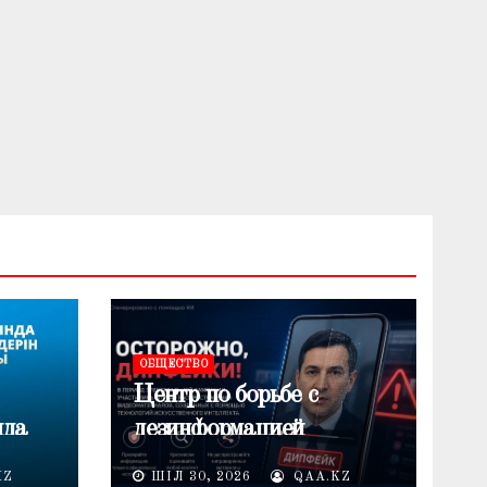
ОБЩЕСТВО
Центр по борьбе с
нда
дезинформацией
предупреждает о
KZ
ШІЛ 30, 2026
QAA.KZ