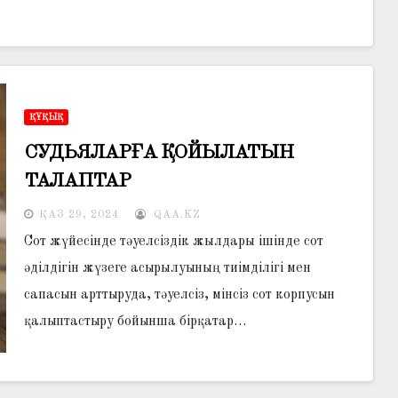
ҚҰҚЫҚ
СУДЬЯЛАРҒА ҚОЙЫЛАТЫН
ТАЛАПТАР
ҚАЗ 29, 2024
QAA.KZ
Сот жүйесінде тәуелсіздік жылдары ішінде сот
әділдігін жүзеге асырылуының тиімділігі мен
сапасын арттыруда, тәуелсіз, мінсіз сот корпусын
қалыптастыру бойынша бірқатар…