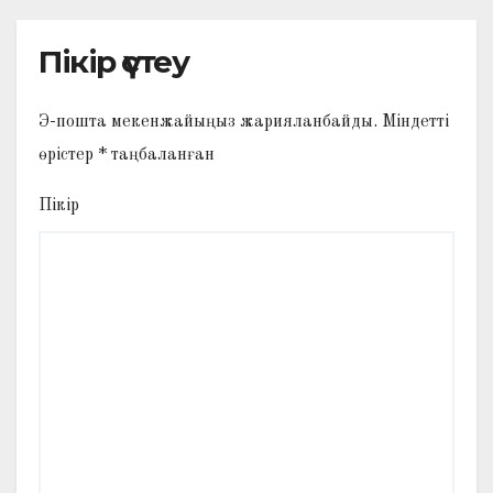
Пікір үстеу
Э-пошта мекенжайыңыз жарияланбайды.
Міндетті
өрістер
*
таңбаланған
Пікір