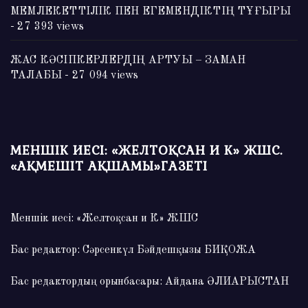
МЕМЛЕКЕТТІЛІК ПЕН ЕГЕМЕНДІКТІҢ ТҰҒЫРЫ
- 27 393 views
ЖАС КӘСІПКЕРЛЕРДІҢ АРТУЫ – ЗАМАН
ТАЛАБЫ
- 27 094 views
МЕНШІК ИЕСІ: «ЖЕЛТОҚСАН И К» ЖШС.
«АҚМЕШІТ АҚШАМЫ»ГАЗЕТІ
Меншік иесі: «Желтоқсан и К» ЖШС
Бас редактор: Сәрсенкүл Бәйдешқызы БИҚОЖА
Бас редактордың орынбасары: Айдана ӘЛИАРЫСТАН