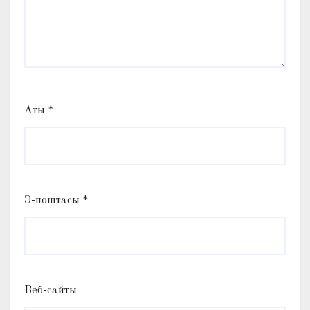
Аты
*
Э-поштасы
*
Веб-сайты