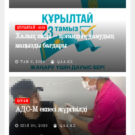
ҚҰРЫЛТАЙ - 2026
Халық пікірі – қоғамдық дамудың
маңызды бағдары
ТАМ 9, 2026
QAA.KZ
ҚОҒАМ
АДС-М екпесі жүргізілді
ШІЛ 30, 2026
QAA.KZ