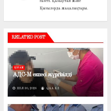
газеті. Қазақстан және
Қызылорда жаңалықтары.
RELATED POST
ҚОҒАМ
АДС-М екпесі жүргізілді
ШІЛ 30, 2026
QAA.KZ