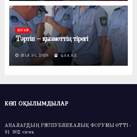
ҚОҒАМ
Тәртіп – қызметтің тірегі
ШІЛ 30, 2026
QAA.KZ
КӨП ОҚЫЛЫМДЫЛАР
АНАЛАРДЫҢ РЕСПУБЛИКАЛЫҚ ФОРУМЫ ӨТТІ
-
91 902 views