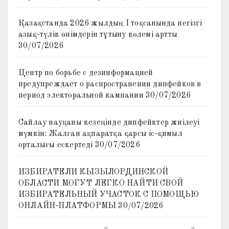
Қазақстанда 2026 жылдың I тоқсанында негізгі
азық-түлік өнімдерін тұтыну көлемі артты
30/07/2026
Центр по борьбе с дезинформацией
предупреждает о распространении дипфейков в
период электоральной кампании
30/07/2026
Сайлау науқаны кезеңінде дипфейктер жиілеуі
мүмкін: Жалған ақпаратқа қарсы іс-қимыл
орталығы ескертеді
30/07/2026
ИЗБИРАТЕЛИ КЫЗЫЛОРДИНСКОЙ
ОБЛАСТИ МОГУТ ЛЕГКО НАЙТИ СВОЙ
ИЗБИРАТЕЛЬНЫЙ УЧАСТОК С ПОМОЩЬЮ
ОНЛАЙН-ПЛАТФОРМЫ
30/07/2026