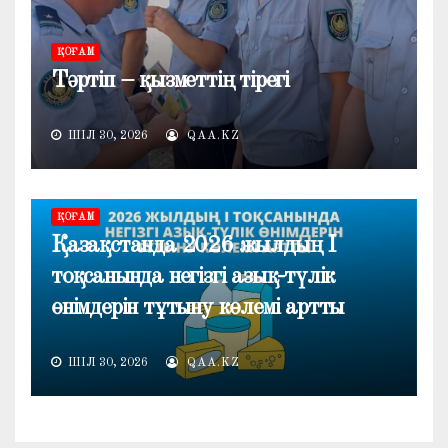
ҚОҒАМ
Тәртіп – қызметтің тірегі
ШІЛ 30, 2026
QAA.KZ
ҚОҒАМ
Қазақстанда 2026 жылдың I
тоқсанында негізгі азық-түлік
өнімдерін тұтыну көлемі артты
ШІЛ 30, 2026
QAA.KZ