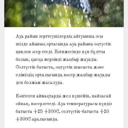
Ауа райын зерттеушілердің айтуынша осы
шілде айының ортасында ауа райына оңтүстік
циклон әсер етеді. Нәтижесінде күн бұлтты
болып, қысқа мерзімді жаңбыр жауады.
Солтүстік батыста, оңтүстік шығыста және
еліміздің орталығында нөсер жаңбыр жауады
деп болжам жасалуда.
Көптеген аймақтарда жел күшейіп, найзағай
ойнап, нөсерлетеді. Ауа температурасы күндіз
батыста +25 +300С, солтүстік-батыста +20
+300С аралығында.