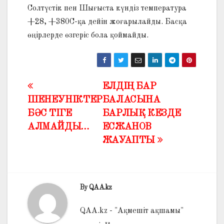
Солтүстік пен Шығыста күндіз температура
+28, +380С-қа дейін жоғарылайды. Басқа
өңiрлерде өзгеріс бола қоймайды.
ЕЛДІҢ БАР
Жазба
ШЕНЕУНІКТЕР
БАЛАСЫНА
навигациясы
БӘС ТІГЕ
БАРЛЫҚ КЕЗДЕ
АЛМАЙДЫ…
ЕСЖАНОВ
ЖАУАПТЫ
By
QAA.kz
QAA.kz - "Ақмешіт ақшамы"