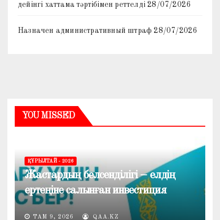
дейінгі хаттама тәртібімен реттелді
28/07/2026
Назначен административный штраф
28/07/2026
YOU MISSED
ҚҰРЫЛТАЙ - 2026
Жастардың белсенділігі – елдің
ертеңіне салынған инвестиция
ТАМ 9, 2026
QAA.KZ