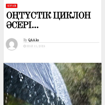
ҚОҒАМ
ОҢТҮСТІК ЦИКЛОН
ӘСЕРІ…
By
QAA.kz
ШІЛ 11, 2024