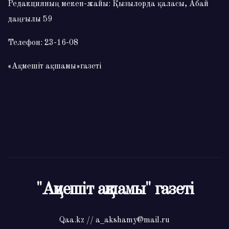
Редакцияның мекен-жайы: Қызылорда қаласы, Абай
даңғылы 59
Телефон: 23-16-08
«Ақмешіт ақшамы»газеті
"Ақмешіт ақшамы" газеті
Qaa.kz // a_akshamy@mail.ru