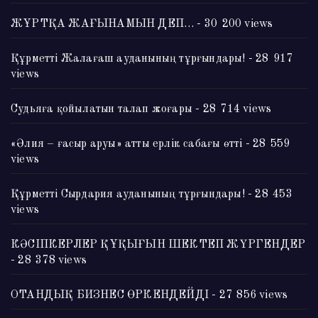
ЖҰРТҚА ЖАҒЫНАМЫН ДЕП…
- 30 200 views
Құрметті Жалағаш ауданының тұрғындары!
- 28 917
views
Судьяға қойылатын талап жоғары
- 28 714 views
«Әлия – ғасыр аруы» атты ерлік сабағы өтті
- 28 559
views
Құрметті Сырдария ауданының тұрғындары!
- 28 453
views
КӘСІПКЕРЛЕР ҚҰҚЫҒЫН ШЕКТЕП ЖҮРГЕНДЕР
- 28 378 views
ОТАНДЫҚ БИЗНЕС ӨРКЕНДЕЙДІ
- 27 856 views