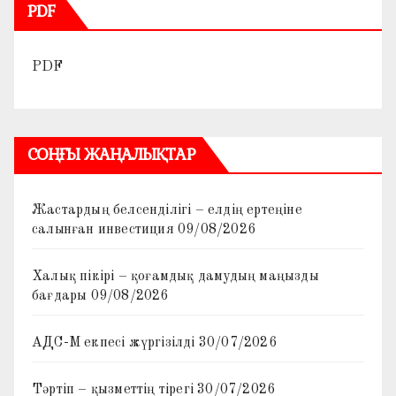
PDF
PDF
СОҢҒЫ ЖАҢАЛЫҚТАР
Жастардың белсенділігі – елдің ертеңіне
салынған инвестиция
09/08/2026
Халық пікірі – қоғамдық дамудың маңызды
бағдары
09/08/2026
АДС-М екпесі жүргізілді
30/07/2026
Тәртіп – қызметтің тірегі
30/07/2026