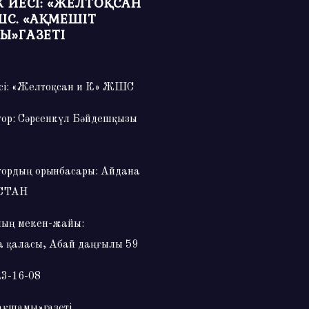
 ИЕСІ: «ЖЕЛТОҚСАН
ШС. «АҚМЕШІТ
Ы»ГАЗЕТІ
сі: «Желтоқсан и К» ЖШС
тор: Сәрсенкүл Бәйдешқызы
тордың орынбасары: Айдана
СТАН
ың мекен-жайы:
 қаласы, Абай даңғылы 59
23-16-08
ақшамы»газеті