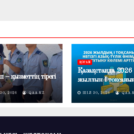
ҚОҒАМ
Қазақстанда 2026
п – қызметтің тірегі
жылдың I тоқсаны
негізгі азық-түлік
30, 2026
QAA.KZ
ШІЛ 30, 2026
QAA.
өнімдерін тұтыну кө
артты