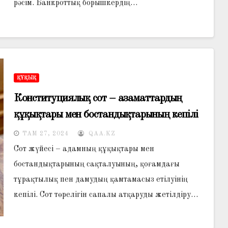
рәсім. Банкроттық борышкердiң…
ҚҰҚЫҚ
Конституциялық сот – азаматтардың
құқықтары мен бостандықтарының кепілі
ТАМ 27, 2024
QAA.KZ
Сот жүйесі – адамның құқықтары мен
бостандықтарының сақталуының, қоғамдағы
тұрақтылық пен дамудың қамтамасыз етілуінің
кепілі. Сот төрелігін сапалы атқаруды жетілдіру…