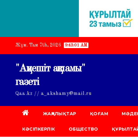
Skip
Жұм. Там 7th, 2026
9:43:02 AM
to
content
"Ақмешіт ақшамы"
газеті
Qaa.kz // a_akshamy@mail.ru
ЖАҢАЛЫҚТАР
ҚОҒАМ
МӘДЕ
КӘСІПКЕРЛІК
ОБЩЕСТВО
ҚҰРЫЛТАЙ