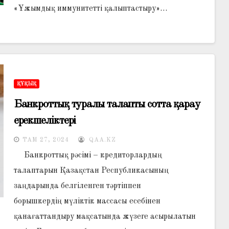
«Ұжымдық иммунитетті қалыптастыру»…
ҚҰҚЫҚ
Банкроттық туралы талапты сотта қарау
ерекшеліктері
ТАМ 27, 2024
QAA.KZ
Банкроттық рәсімі – кредиторлардың
талаптарын Қазақстан Республикасының
заңдарында белгіленген тәртіппен
борышкердің мүліктік массасы есебінен
қанағаттандыру мақсатында жүзеге асырылатын