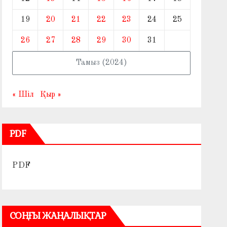
19
20
21
22
23
24
25
26
27
28
29
30
31
Тамыз (2024)
« Шіл
Қыр »
PDF
PDF
СОҢҒЫ ЖАҢАЛЫҚТАР