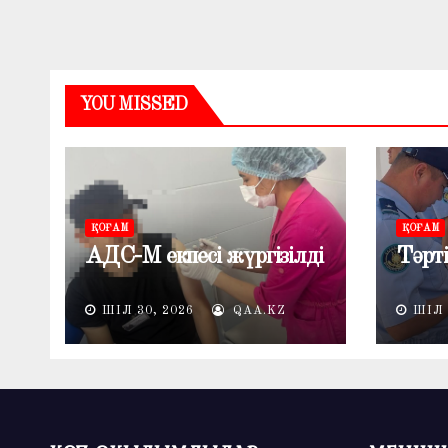
YOU MISSED
ҚОҒАМ
ҚОҒАМ
АДС-М екпесі жүргізілді
Тәрті
ШІЛ 30, 2026
QAA.KZ
ШІЛ 