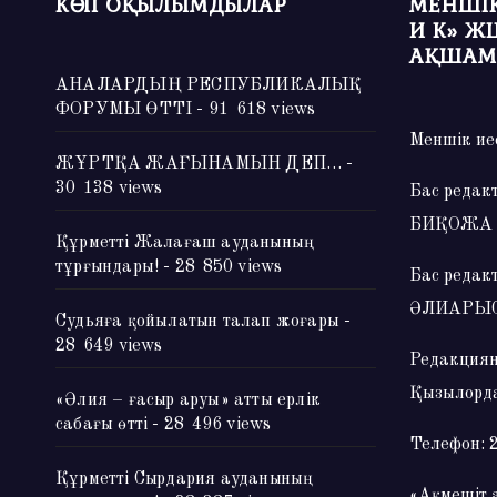
КӨП ОҚЫЛЫМДЫЛАР
МЕНШІК
И К» Ж
АҚШАМ
АНАЛАРДЫҢ РЕСПУБЛИКАЛЫҚ
ФОРУМЫ ӨТТІ
- 91 618 views
Меншік ие
ЖҰРТҚА ЖАҒЫНАМЫН ДЕП…
-
30 138 views
Бас редак
БИҚОЖА
Құрметті Жалағаш ауданының
тұрғындары!
- 28 850 views
Бас редак
ӘЛИАРЫ
Судьяға қойылатын талап жоғары
-
28 649 views
Редакциян
Қызылорда
«Әлия – ғасыр аруы» атты ерлік
сабағы өтті
- 28 496 views
Телефон: 
Құрметті Сырдария ауданының
«Ақмешіт 