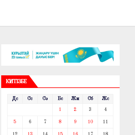
КҮНТІЗБЕ
Дс
Сс
Сә
Бс
Жм
Сб
Жс
1
2
3
4
5
6
7
8
9
10
11
12
13
14
15
16
17
18