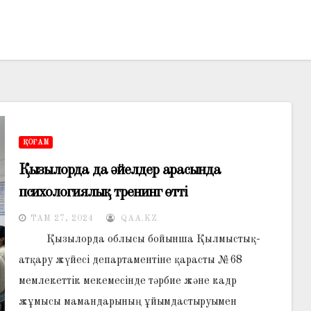
ҚОҒАМ
Қызылорда да әйелдер арасында
психологиялық тренинг өтті
ТАМ 27, 2024
QAA.KZ
Қызылорда облысы бойынша Қылмыстық-
атқару жүйесі департаментіне қарасты №68
мемлекеттік мекемесінде тәрбие және кадр
жұмысы мамандарының ұйымдастыруымен