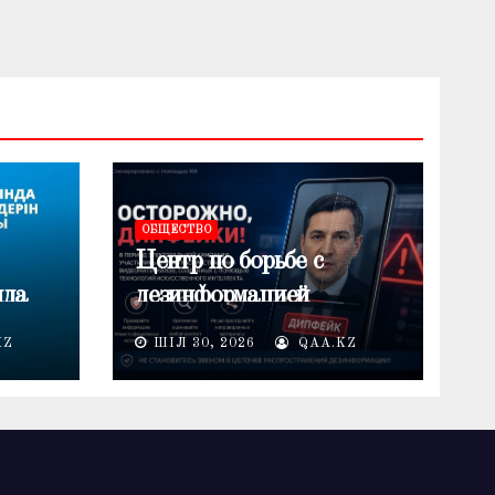
ОБЩЕСТВО
Центр по борьбе с
нда
дезинформацией
предупреждает о
KZ
ШІЛ 30, 2026
QAA.KZ
лемі
распространении
дипфейков в период
электоральной кампании