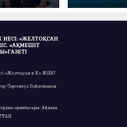
өнімдерін тұтыну кө
артты
 ИЕСІ: «ЖЕЛТОҚСАН
ШС. «АҚМЕШІТ
Ы»ГАЗЕТІ
сі: «Желтоқсан и К» ЖШС
тор: Сәрсенкүл Бәйдешқызы
тордың орынбасары: Айдана
СТАН