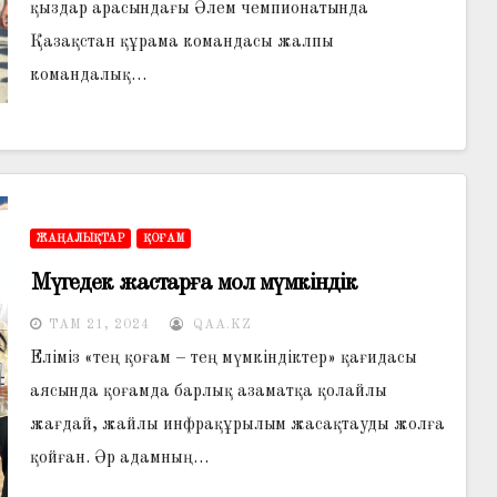
қыздар арасындағы Әлем чемпионатында
Қазақстан құрама командасы жалпы
командалық…
ЖАҢАЛЫҚТАР
ҚОҒАМ
Мүгедек жастарға мол мүмкіндік
ТАМ 21, 2024
QAA.KZ
Еліміз «тең қоғам – тең мүмкіндіктер» қағидасы
аясында қоғамда барлық азаматқа қолайлы
жағдай, жайлы инфрақұрылым жасақтауды жолға
қойған. Әр адамның…