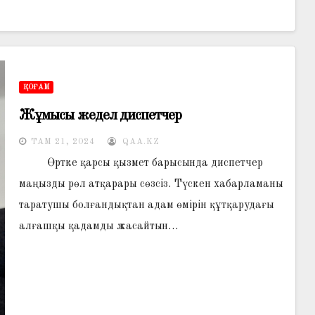
ҚОҒАМ
Жұмысы жедел диспетчер
ТАМ 21, 2024
QAA.KZ
Өртке қарсы қызмет барысында диспетчер
маңызды рөл атқарары сөзсіз. Түскен хабарламаны
таратушы болғандықтан адам өмірін құтқарудағы
алғашқы қадамды жасайтын…