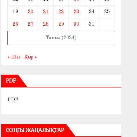
19
20
21
22
23
24
25
26
27
28
29
30
31
Тамыз (2024)
« Шіл
Қыр »
PDF
PDF
СОҢҒЫ ЖАҢАЛЫҚТАР