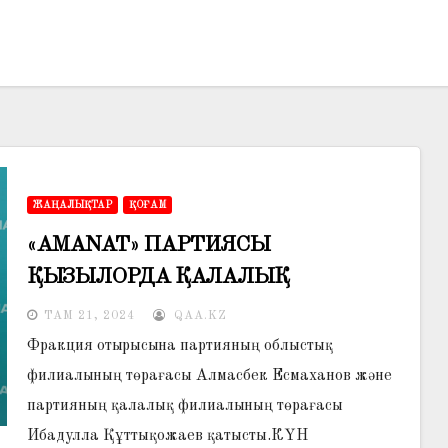
ЖАҢАЛЫҚТАР
ҚОҒАМ
«AMANAT» ПАРТИЯСЫ
ҚЫЗЫЛОРДА ҚАЛАЛЫҚ
ФИЛИАЛЫНЫҢ ДЕПУТАТТЫҚ
ТАМ 21, 2024
QAA.KZ
ФРАКЦИЯ ОТЫРЫСЫ ӨТТІ
Фракция отырысына партияның облыстық
филиалының төрағасы Алмасбек Есмаханов және
партияның қалалық филиалының төрағасы
Ибадулла Құттықожаев қатысты.КҮН