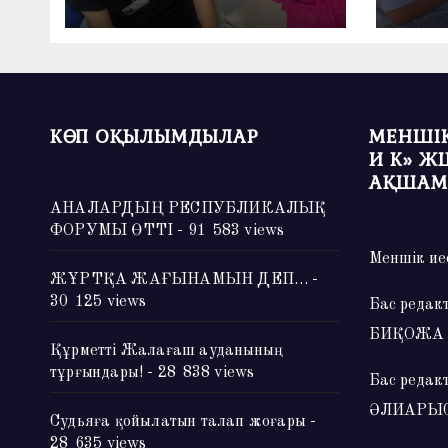
КӨП ОҚЫЛЫМДЫЛАР
МЕНШІК
И К» Ж
АҚШАМ
АНАЛАРДЫҢ РЕСПУБЛИКАЛЫҚ
ФОРУМЫ ӨТТІ
- 91 583 views
Меншік ие
ЖҰРТҚА ЖАҒЫНАМЫН ДЕП…
-
30 125 views
Бас редак
БИҚОЖА
Құрметті Жалағаш ауданының
тұрғындары!
- 28 838 views
Бас редак
ӘЛИАРЫ
Судьяға қойылатын талап жоғары
-
28 635 views