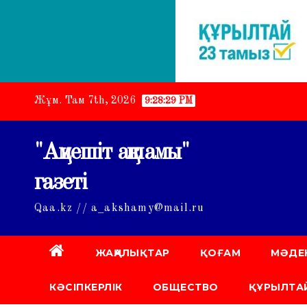
Skip
Жұм. Там 7th, 2026
9:28:30 PM
to
content
"Ақмешіт ақшамы"
газеті
Qaa.kz // a_akshamy@mail.ru
ЖАҢАЛЫҚТАР
ҚОҒАМ
МӘДЕ
КӘСІПКЕРЛІК
ОБЩЕСТВО
ҚҰРЫЛТАЙ