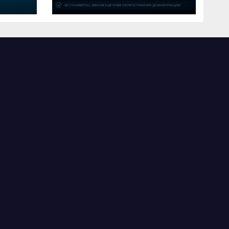
лемі
распространении
дипфейков в период
электоральной кампании