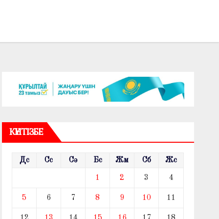
КҮНТІЗБЕ
Дс
Сс
Сә
Бс
Жм
Сб
Жс
1
2
3
4
5
6
7
8
9
10
11
12
13
14
15
16
17
18