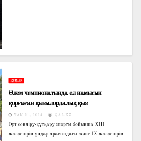
ҚҰҚЫҚ
Әлем чемпионатында ел намысын
қорғаған қызылордалық қыз
ТАМ 21, 2024
QAA.KZ
Өрт сөндіру-құтқару спорты бойынша ХІІІ
жасөспірім ұлдар арасындағы және ІХ жасөспірім