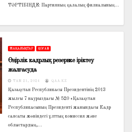
ТӘРТІБІНДЕ: Партияның қалалық филиалының…
ЖАҢАЛЫҚТАР
ҚОҒАМ
Өңірлік кадрлық резервке іріктеу
жалғасуда
ТАМ 21, 2024
QAA.KZ
Қазақстан Республикасы Президентінің 2013
жылғы 7 наурыздағы № 520 «Қазақстан
Республикасының Президенті жанындағы Кадр
саясаты жөніндегі ұлттық комиссия және
облыстардың,…