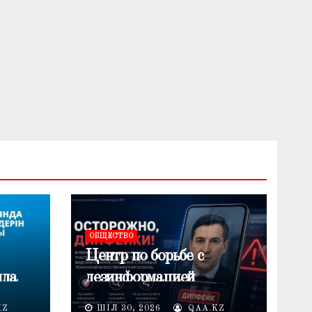
ОБЩЕСТВО
Центр по борьбе с
нда
дезинформацией
предупреждает о
KZ
ШІЛ 30, 2026
QAA.KZ