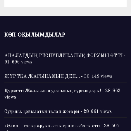
КӨП ОҚЫЛЫМДЫЛАР
АНАЛАРДЫҢ РЕСПУБЛИКАЛЫҚ ФОРУМЫ ӨТТІ
-
91 696 views
ЖҰРТҚА ЖАҒЫНАМЫН ДЕП…
- 30 149 views
Құрметті Жалағаш ауданының тұрғындары!
- 28 862
views
Судьяға қойылатын талап жоғары
- 28 661 views
«Әлия – ғасыр аруы» атты ерлік сабағы өтті
- 28 507