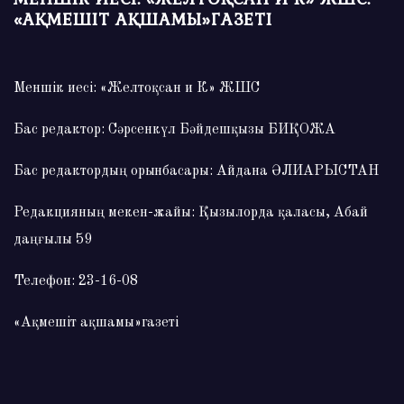
«АҚМЕШІТ АҚШАМЫ»ГАЗЕТІ
Меншік иесі: «Желтоқсан и К» ЖШС
Бас редактор: Сәрсенкүл Бәйдешқызы БИҚОЖА
Бас редактордың орынбасары: Айдана ӘЛИАРЫСТАН
Редакцияның мекен-жайы: Қызылорда қаласы, Абай
даңғылы 59
Телефон: 23-16-08
«Ақмешіт ақшамы»газеті