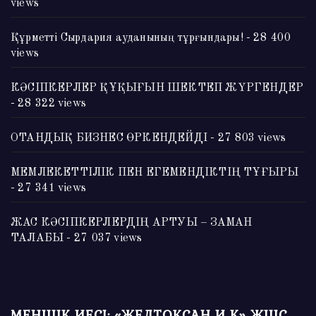
views
Құрметті Сырдария ауданының тұрғындары!
- 28 400
views
КӘСІПКЕРЛЕР ҚҰҚЫҒЫН ШЕКТЕП ЖҮРГЕНДЕР
- 28 322 views
ОТАНДЫҚ БИЗНЕС ӨРКЕНДЕЙДІ
- 27 803 views
МЕМЛЕКЕТТІЛІК ПЕН ЕГЕМЕНДІКТІҢ ТҰҒЫРЫ
- 27 341 views
ЖАС КӘСІПКЕРЛЕРДІҢ АРТУЫ – ЗАМАН
ТАЛАБЫ
- 27 037 views
МЕНШІК ИЕСІ: «ЖЕЛТОҚСАН И К» ЖШС.