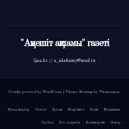
"Ақмешіт ақшамы" газеті
Qaa.kz // a_akshamy@mail.ru
Proudly powered by WordPress
|
Theme: Newsup by
Themeansar
.
Жаңалықтар
Саясат
Қоғам
Мәдениет
Білім
Медицина
Сұхбат
Бос уақытта
Кәсіпкерлік
Әскер