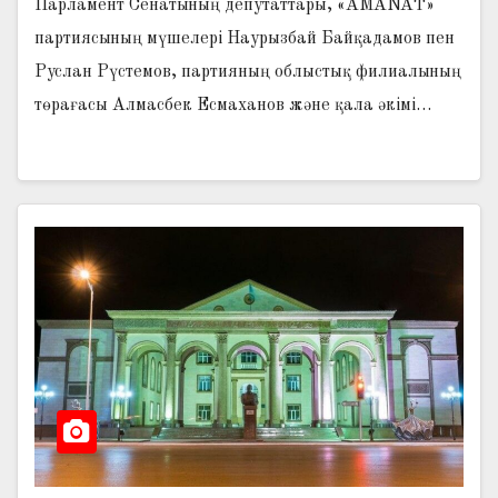
Парламент Сенатының депутаттары, «AMANAT»
партиясының мүшелері Наурызбай Байқадамов пен
Руслан Рүстемов, партияның облыстық филиалының
төрағасы Алмасбек Есмаханов және қала әкімі…