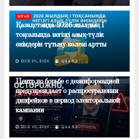
ҚОҒАМ
Қазақстанда 2026 жылдың I
тоқсанында негізгі азық-түлік
өнімдерін тұтыну көлемі артты
ШІЛ 30, 2026
QAA.KZ
ОБЩЕСТВО
Центр по борьбе с дезинформацией
предупреждает о распространении
дипфейков в период электоральной
кампании
ШІЛ 30, 2026
QAA.KZ