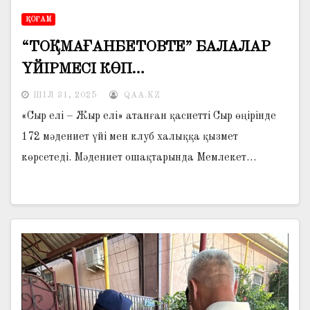
ҚОҒАМ
“ТОҚМАҒАНБЕТОВТЕ” БАЛАЛАР
ҮЙІРМЕСІ КӨП…
ШІЛ 31, 2025
QAA.KZ
«Сыр елі – Жыр елі» атанған қасиетті Сыр өңірінде
172 мәдениет үйі мен клуб халыққа қызмет
көрсетеді. Мәдениет ошақтарында Мемлекет…