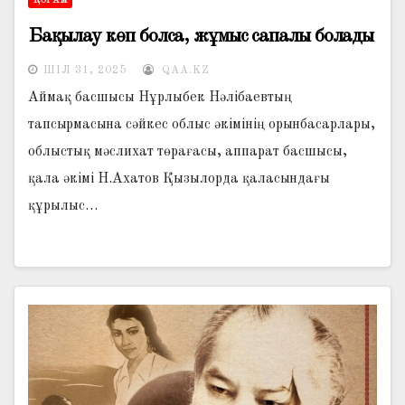
ҚОҒАМ
Бақылау көп болса, жұмыс сапалы болады
ШІЛ 31, 2025
QAA.KZ
Аймақ басшысы Нұрлыбек Нәлібаевтың
тапсырмасына сәйкес облыс әкімінің орын­басарлары,
облыстық мәслихат төрағасы, аппарат басшысы,
қала әкімі Н.Ахатов Қызылорда қаласындағы
құрылыс…