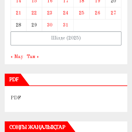
14
15
16
17
18
19
20
21
22
23
24
25
26
27
28
29
30
31
Шілде (2025)
« Мау
Там »
PDF
PDF
СОҢҒЫ ЖАҢАЛЫҚТАР