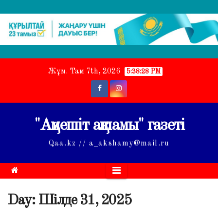
Skip
Жұм. Там 7th, 2026
5:38:29 PM
to
content
"Ақмешіт ақшамы" газеті
Qaa.kz // a_akshamy@mail.ru
Day:
Шілде 31, 2025