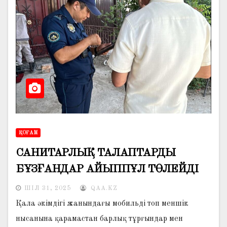
ҚОҒАМ
САНИТАРЛЫҚ ТАЛАПТАРДЫ
БҰЗҒАНДАР АЙЫППҰЛ ТӨЛЕЙДІ
ШІЛ 31, 2025
QAA.KZ
Қала әкімдігі жанындағы мобильді топ меншік
нысанына қарамастан барлық тұрғындар мен