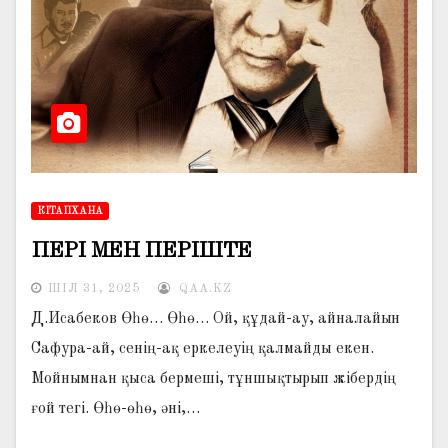
КІТАПХАНА
ПЕРІ МЕН ПЕРІШТЕ
ШІЛ 31, 2025
QAA.KZ
Д.Исабеков Өһө… Өһө… Ой, құдай-ау, айналайын
Сафура-ай, сенің-ақ еркелеуің қалмайды екен.
Мойнымнан қыса бермеші, тұн­шықтырып жібердің
ғой тегі. Өһө-өһө, әні,…