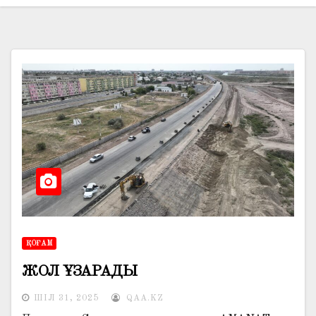
ҚОҒАМ
ЖОЛ ҰЗАРАДЫ
ШІЛ 31, 2025
QAA.KZ