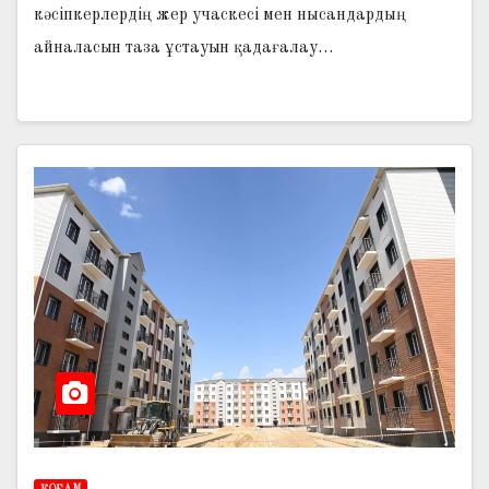
кәсіпкерлердің жер учаскесі мен нысандардың
айналасын таза ұстауын қадағалау…