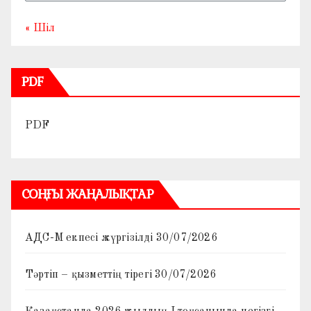
« Шіл
PDF
PDF
СОҢҒЫ ЖАҢАЛЫҚТАР
АДС-М екпесі жүргізілді
30/07/2026
Тәртіп – қызметтің тірегі
30/07/2026