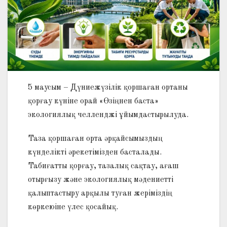
5 маусым – Дүниежүзілік қоршаған ортаны
қорғау күніне орай «Өзіңнен баста»
экологиялық челленджі ұйымдастырылуда.
Таза қоршаған орта әрқайсымыздың
күнделікті әрекетімізден басталады.
Табиғатты қорғау, тазалық сақтау, ағаш
отырғызу және экологиялық мәдениетті
қалыптастыру арқылы туған жеріміздің
көркеюіне үлес қосайық.