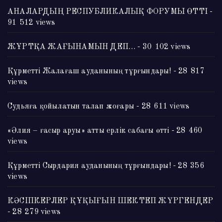
АНАЛАРДЫҢ РЕСПУБЛИКАЛЫҚ ФОРУМЫ ӨТТІ
-
91 512 views
ЖҰРТҚА ЖАҒЫНАМЫН ДЕП…
- 30 102 views
Құрметті Жалағаш ауданының тұрғындары!
- 28 817
views
Судьяға қойылатын талап жоғары
- 28 611 views
«Әлия – ғасыр аруы» атты ерлік сабағы өтті
- 28 460
views
Құрметті Сырдария ауданының тұрғындары!
- 28 356
views
КӘСІПКЕРЛЕР ҚҰҚЫҒЫН ШЕКТЕП ЖҮРГЕНДЕР
- 28 279 views