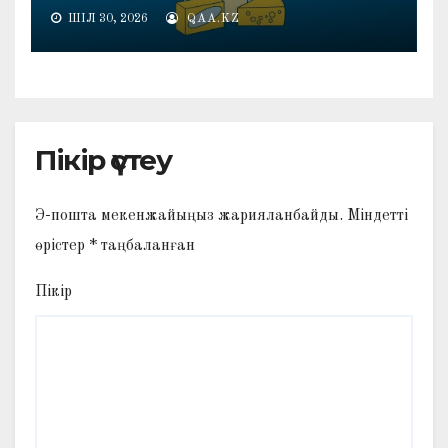
ШІЛ 30, 2026
QAA.KZ
Пікір үстеу
Э-пошта мекенжайыңыз жарияланбайды.
Міндетті
өрістер
*
таңбаланған
Пікір