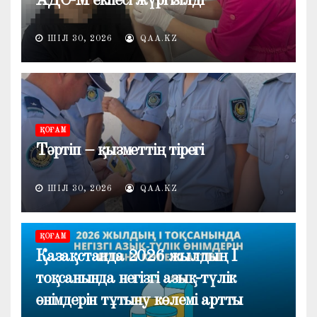
АДС-М екпесі жүргізілді
ШІЛ 30, 2026
QAA.KZ
ҚОҒАМ
Тәртіп – қызметтің тірегі
ШІЛ 30, 2026
QAA.KZ
ҚОҒАМ
Қазақстанда 2026 жылдың I
тоқсанында негізгі азық-түлік
өнімдерін тұтыну көлемі артты