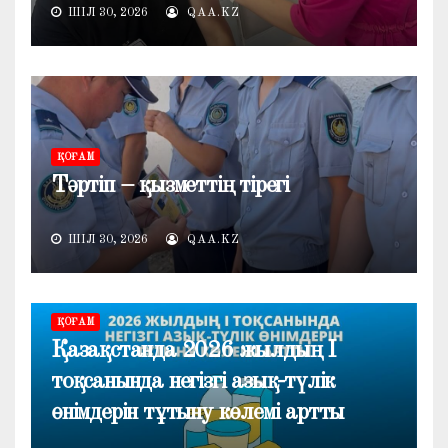
ШІЛ 30, 2026
QAA.KZ
ҚОҒАМ
Тәртіп – қызметтің тірегі
ШІЛ 30, 2026
QAA.KZ
ҚОҒАМ
Қазақстанда 2026 жылдың I
тоқсанында негізгі азық-түлік
өнімдерін тұтыну көлемі артты