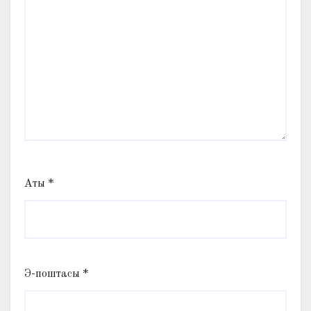
Аты
*
Э-поштасы
*