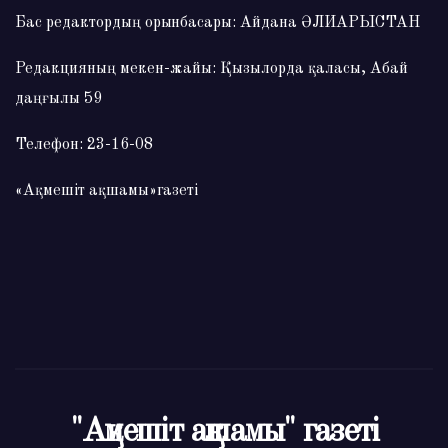
Бас редактордың орынбасары: Айдана ӘЛИАРЫСТАН
Редакцияның мекен-жайы: Қызылорда қаласы, Абай
даңғылы 59
Телефон: 23-16-08
«Ақмешіт ақшамы»газеті
"Ақмешіт ақшамы" газеті