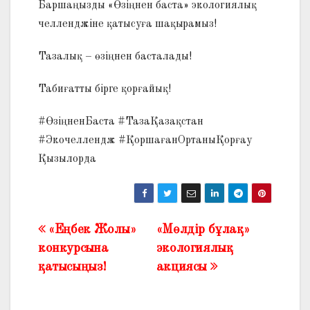
Баршаңызды «Өзіңнен баста» экологиялық
челленджіне қатысуға шақырамыз!
Тазалық – өзіңнен басталады!
Табиғатты бірге қорғайық!
#ӨзіңненБаста #ТазаҚазақстан
#Экочеллендж #ҚоршағанОртаныҚорғау
Қызылорда
«Еңбек Жолы»
«Мөлдір бұлақ»
Жазба
конкурсына
экологиялық
навигациясы
қатысыңыз!
акциясы