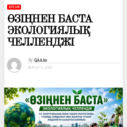
ҚОҒАМ
ӨЗІҢНЕН БАСТА
ЭКОЛОГИЯЛЫҚ
ЧЕЛЛЕНДЖІ
By
QAA.kz
МАУ 5, 2026