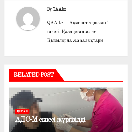
By
QAA.kz
QAA.kz - "Ақмешіт ақшамы"
газеті. Қазақстан және
Қызылорда жаңалықтары.
RELATED POST
ҚОҒАМ
АДС-М екпесі жүргізілді