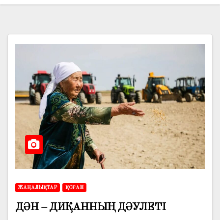
ЖАҢАЛЫҚТАР
ҚОҒАМ
ДӘН – ДИҚАННЫҢ ДӘУЛЕТІ