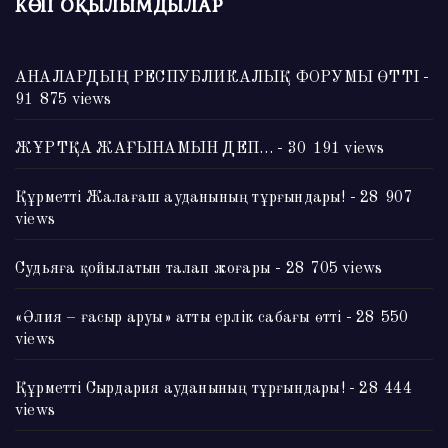
КӨП ОҚЫЛЫМДЫЛАР
АНАЛАРДЫҢ РЕСПУБЛИКАЛЫҚ ФОРУМЫ ӨТТІ
-
91 875 views
ЖҰРТҚА ЖАҒЫНАМЫН ДЕП…
- 30 191 views
Құрметті Жалағаш ауданының тұрғындары!
- 28 907
views
Судьяға қойылатын талап жоғары
- 28 705 views
«Әлия – ғасыр аруы» атты ерлік сабағы өтті
- 28 550
views
Құрметті Сырдария ауданының тұрғындары!
- 28 444
views