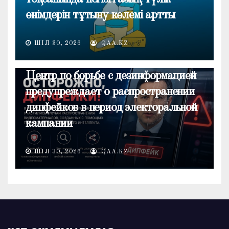
өнімдерін тұтыну көлемі артты
ШІЛ 30, 2026
QAA.KZ
ОБЩЕСТВО
Центр по борьбе с дезинформацией
предупреждает о распространении
дипфейков в период электоральной
кампании
ШІЛ 30, 2026
QAA.KZ