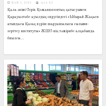
МАМ 3, 2024
QAA.KZ
Қала әкімі Серік Қожаниязовтың қатысуымен
Қарауылтөбе ауылдық округіндегі «Ыбырай Жақаев
атындағы Қазақ күріш шаруашылығы ғылыми-
зерттеу институты» ЖШС-нің тәжірибе алқабында
биылғы…