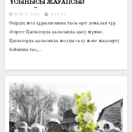
ҰСЫНЫСЫ ЖАУАПСЫЗ
ҚАЛМАЙДЫ
МАМ 3, 2024
QAA.KZ
Өңірдің жол құрылысының тасы өрге домалап тұр.
Әсіресе Қызылорда қаласында қызу жұмыс.
Қызылорда қаласында жолды салу және жаңғырту
бойынша тас,…