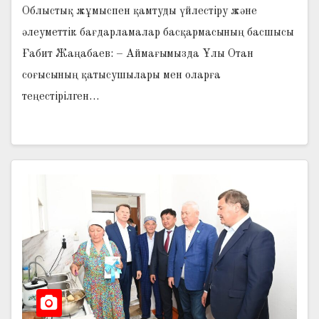
Облыстық жұмыспен қамтуды үйлестіру және
әлеуметтік бағдарламалар басқармасының басшысы
Ғабит Жаңабаев: – Аймағымызда Ұлы Отан
соғысының қатысушылары мен оларға
теңестірілген…