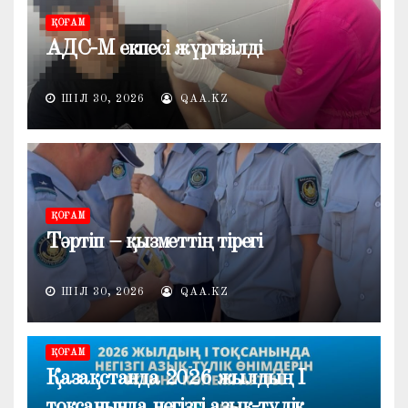
ҚОҒАМ
АДС-М екпесі жүргізілді
ШІЛ 30, 2026
QAA.KZ
ҚОҒАМ
Тәртіп – қызметтің тірегі
ШІЛ 30, 2026
QAA.KZ
ҚОҒАМ
Қазақстанда 2026 жылдың I
тоқсанында негізгі азық-түлік