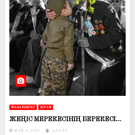
ЖАҢАЛЫҚТАР
ҚОҒАМ
ЖЕҢІС МЕРЕКЕСІНІҢ БЕРЕКЕСІ…
МАМ 3, 2024
QAA.KZ