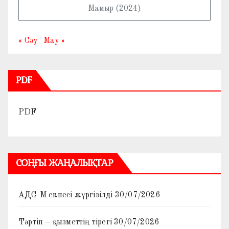
Мамыр (2024)
« Сәу
Мау »
PDF
PDF
СОҢҒЫ ЖАҢАЛЫҚТАР
АДС-М екпесі жүргізілді
30/07/2026
Тәртіп – қызметтің тірегі
30/07/2026