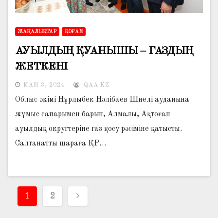
ЖАҢАЛЫҚТАР
ҚОҒАМ
АУЫЛДЫҢ ҚУАНЫШЫ – ГАЗДЫҢ
ЖЕТКЕНІ
МАМ 3, 2024
QAA.KZ
Облыс әкімі Нұрлыбек Нәлібаев Шиелі ауданына
жұмыс сапарымен барып, Алмалы, Ақтоған
ауылдық округтеріне газ қосу рәсіміне қатысты.
Салтанатты шараға ҚР…
Жазбалар
1
2
навигациясы