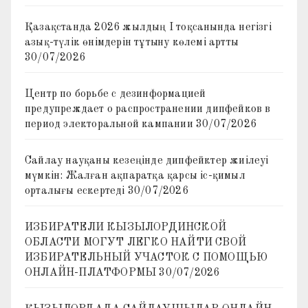
Қазақстанда 2026 жылдың I тоқсанында негізгі
азық-түлік өнімдерін тұтыну көлемі артты
30/07/2026
Центр по борьбе с дезинформацией
предупреждает о распространении дипфейков в
период электоральной кампании
30/07/2026
Сайлау науқаны кезеңінде дипфейктер жиілеуі
мүмкін: Жалған ақпаратқа қарсы іс-қимыл
орталығы ескертеді
30/07/2026
ИЗБИРАТЕЛИ КЫЗЫЛОРДИНСКОЙ
ОБЛАСТИ МОГУТ ЛЕГКО НАЙТИ СВОЙ
ИЗБИРАТЕЛЬНЫЙ УЧАСТОК С ПОМОЩЬЮ
ОНЛАЙН-ПЛАТФОРМЫ
30/07/2026