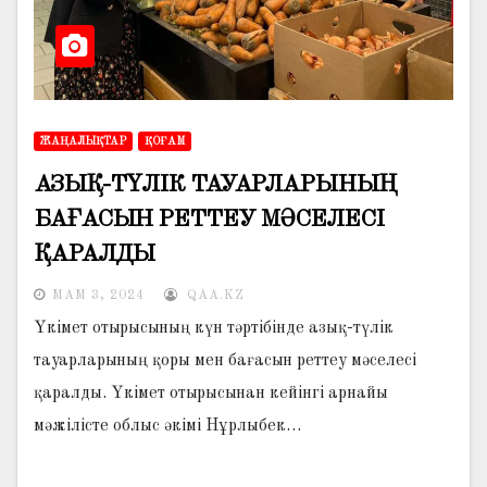
ЖАҢАЛЫҚТАР
ҚОҒАМ
АЗЫҚ-ТҮЛІК ТАУАРЛАРЫНЫҢ
БАҒАСЫН РЕТТЕУ МӘСЕЛЕСІ
ҚАРАЛДЫ
МАМ 3, 2024
QAA.KZ
Үкімет отырысының күн тәртібінде азық-түлік
тауарларының қоры мен бағасын реттеу мәселесі
қаралды. Үкімет отырысынан кейінгі арнайы
мәжілісте облыс әкімі Нұрлыбек…