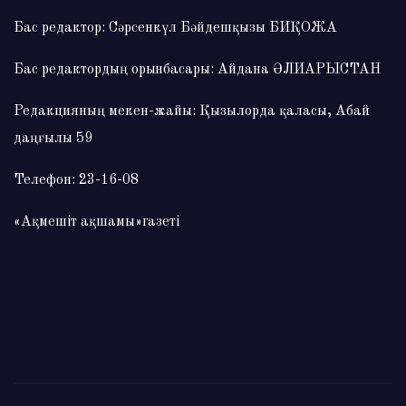
Бас редактор: Сәрсенкүл Бәйдешқызы БИҚОЖА
Бас редактордың орынбасары: Айдана ӘЛИАРЫСТАН
Редакцияның мекен-жайы: Қызылорда қаласы, Абай
даңғылы 59
Телефон: 23-16-08
«Ақмешіт ақшамы»газеті