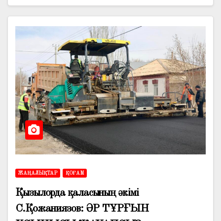
ЖАҢАЛЫҚТАР
ҚОҒАМ
Қызылорда қаласының әкімі
С.Қожаниязов: ӘР ТҰРҒЫН