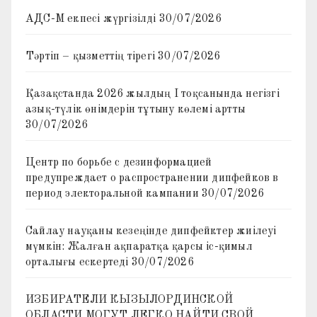
АДС-М екпесі жүргізілді
30/07/2026
Тәртіп – қызметтің тірегі
30/07/2026
Қазақстанда 2026 жылдың I тоқсанында негізгі
азық-түлік өнімдерін тұтыну көлемі артты
30/07/2026
Центр по борьбе с дезинформацией
предупреждает о распространении дипфейков в
период электоральной кампании
30/07/2026
Сайлау науқаны кезеңінде дипфейктер жиілеуі
мүмкін: Жалған ақпаратқа қарсы іс-қимыл
орталығы ескертеді
30/07/2026
ИЗБИРАТЕЛИ КЫЗЫЛОРДИНСКОЙ
ОБЛАСТИ МОГУТ ЛЕГКО НАЙТИ СВОЙ