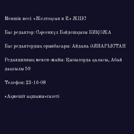
Меншік иесі: «Желтоқсан и К» ЖШС
Бас редактор: Сәрсенкүл Бәйдешқызы БИҚОЖА
Бас редактордың орынбасары: Айдана ӘЛИАРЫСТАН
Редакцияның мекен-жайы: Қызылорда қаласы, Абай
даңғылы 59
Телефон: 23-16-08
«Ақмешіт ақшамы»газеті