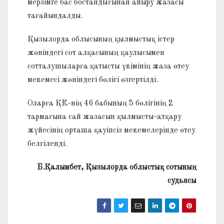
мерзімге бас бостандығынан айыру жазасы
тағайындалды.
Қызылорда облысының қылмыстық істер
жөніндегі сот алқасының қаулысымен
сотталушыларға қатысты үкімінің жаза өтеу
мекемесі жөніндегі бөлігі өзгертілді.
Оларға ҚК-нің 46 бабының 5 бөлігінің 2
тармағына сай жазасын қылмысты-атқару
жүйесінің орташа қауіпсіз мекемелерінде өтеу
белгіленді.
Б.Қалымбет, Қызылорда облыстық сотының
судьясы