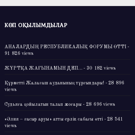
КӨП ОҚЫЛЫМДЫЛАР
АНАЛАРДЫҢ РЕСПУБЛИКАЛЫҚ ФОРУМЫ ӨТТІ
-
91 826 views
ЖҰРТҚА ЖАҒЫНАМЫН ДЕП…
- 30 182 views
Құрметті Жалағаш ауданының тұрғындары!
- 28 896
views
Судьяға қойылатын талап жоғары
- 28 696 views
«Әлия – ғасыр аруы» атты ерлік сабағы өтті
- 28 541
views