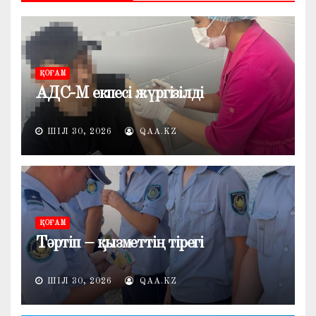
ҚОҒАМ
АДС-М екпесі жүргізілді
ШІЛ 30, 2026
QAA.KZ
ҚОҒАМ
Тәртіп – қызметтің тірегі
ШІЛ 30, 2026
QAA.KZ