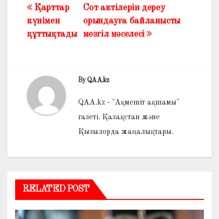
Қарттар
Сот актілерін дереу
Жазба
күнімен
орындауға байланысты
навигациясы
құттықтады
мезгіл мәселесі
By
QAA.kz
QAA.kz - "Ақмешіт ақшамы"
газеті. Қазақстан және
Қызылорда жаңалықтары.
RELATED POST