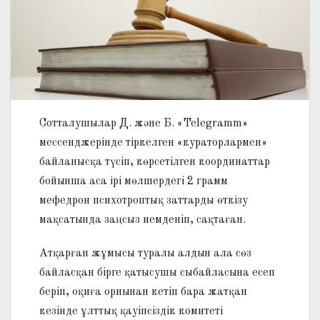
Сотталушылар Д. және Б. «Telegramm»
мессенджерінде тіркелген «кураторлармен»
байланысқа түсіп, көрсетілген координаттар
бойынша аса ірі мөлшердегі 2 грамм
мефедрон психотроптық заттарды өткізу
мақсатында заңсыз иемденіп, сақтаған.
Атқарған жұмысы туралы алдын ала сөз
байласқан бірге қатысушы сыбайласына есеп
беріп, оқиға орнынан кетіп бара жатқан
кезінде ұлттық қауіпсіздік комитеті