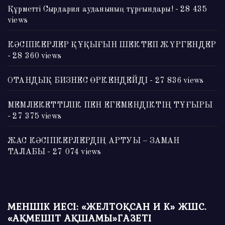
Құрметті Сырдария ауданының тұрғындары!
- 28 435
views
КӘСІПКЕРЛЕР ҚҰҚЫҒЫН ШЕКТЕП ЖҮРГЕНДЕР
- 28 360 views
ОТАНДЫҚ БИЗНЕС ӨРКЕНДЕЙДІ
- 27 836 views
МЕМЛЕКЕТТІЛІК ПЕН ЕГЕМЕНДІКТІҢ ТҰҒЫРЫ
- 27 375 views
ЖАС КӘСІПКЕРЛЕРДІҢ АРТУЫ – ЗАМАН
ТАЛАБЫ
- 27 074 views
МЕНШІК ИЕСІ: «ЖЕЛТОҚСАН И К» ЖШС.
«АҚМЕШІТ АҚШАМЫ»ГАЗЕТІ