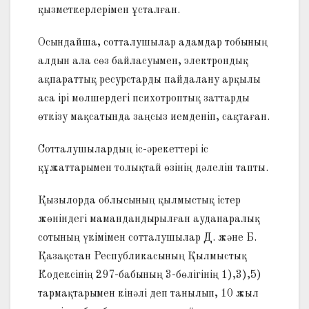
қызметкерлерімен ұсталған.
Осындайша, сотталушылар адамдар тобының
алдын ала сөз байласуымен, электрондық
ақпараттық ресурстарды пайдалану арқылы
аса ірі мөлшердегі психотроптық заттарды
өткізу мақсатында заңсыз иемденіп, сақтаған.
Сотталушылардың іс-әрекеттері іс
құжаттарымен толықтай өзінің дәлелін тапты.
Қызылорда облысының қылмыстық істер
жөніндегі мамандандырылған ауданаралық
сотының үкімімен сотталушылар Д. және Б.
Қазақстан Республикасының Қылмыстық
Кодексінің 297-бабының 3-бөлігінің 1),3),5)
тармақтарымен кінәлі деп танылып, 10 жыл