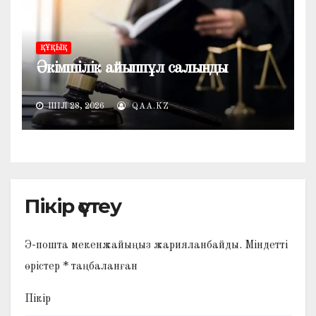
ҚҰҚЫҚ
Әкімшілік айыппұл салынды
ШІЛ 28, 2026
QAA.KZ
Пікір үстеу
Э-пошта мекенжайыңыз жарияланбайды.
Міндетті
өрістер
*
таңбаланған
Пікір