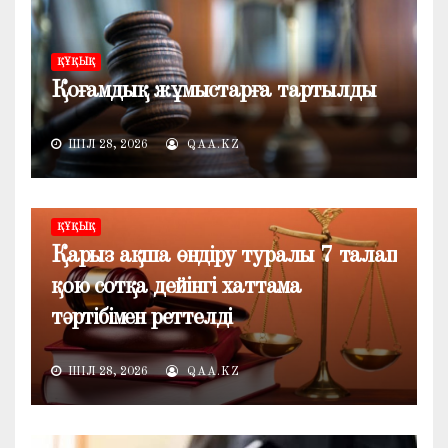
ҚҰҚЫҚ
Қоғамдық жұмыстарға тартылды
ШІЛ 28, 2026
QAA.KZ
ҚҰҚЫҚ
Қарыз ақша өндіру туралы 7 талап
қою сотқа дейінгі хаттама
тәртібімен реттелді
ШІЛ 28, 2026
QAA.KZ