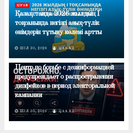
ҚОҒАМ
Қазақстанда 2026 жылдың I
тоқсанында негізгі азық-түлік
өнімдерін тұтыну көлемі артты
ШІЛ 30, 2026
QAA.KZ
ОБЩЕСТВО
Центр по борьбе с дезинформацией
предупреждает о распространении
дипфейков в период электоральной
кампании
ШІЛ 30, 2026
QAA.KZ