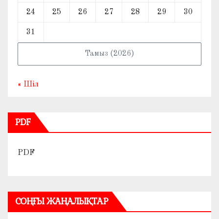
24
25
26
27
28
29
30
31
Тамыз (2026)
« Шіл
PDF
PDF
СОҢҒЫ ЖАҢАЛЫҚТАР