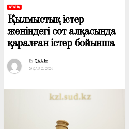
ҚҰҚЫҚ
Қылмыстық істер
жөніндегі сот алқасында
қаралған істер бойынша
By
QAA.kz
ҚАЗ 2, 2024