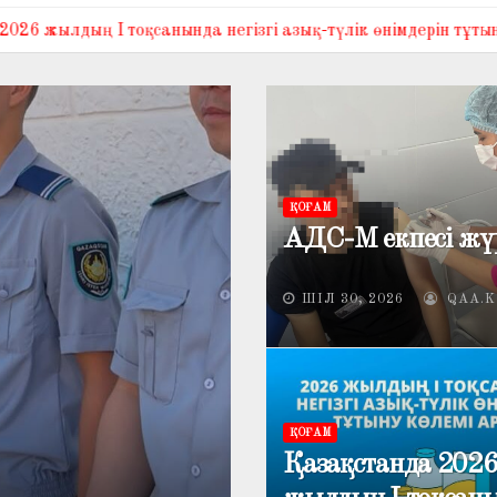
оқсанында негізгі азық-түлік өнімдерін тұтыну көлемі артты
ҚОҒАМ
АДС-М екпесі жүр
ШІЛ 30, 2026
QAA.K
ОБЩЕСТВО
ҚОҒАМ
 тоқсанында
Центр по борьб
Қазақстанда 202