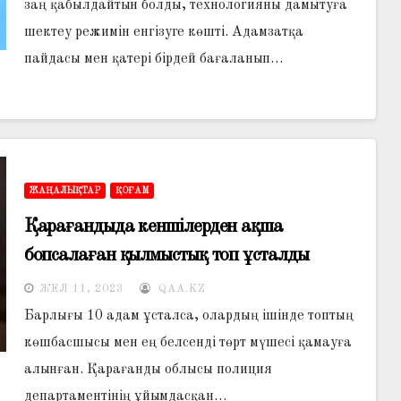
заң қабылдайтын болды, технологияны дамытуға
шектеу режимін енгізуге көшті. Адамзатқа
пайдасы мен қатері бірдей бағаланып…
ЖАҢАЛЫҚТАР
ҚОҒАМ
Қарағандыда кеншілерден ақша
бопсалаған қылмыстық топ ұсталды
ЖЕЛ 11, 2023
QAA.KZ
Барлығы 10 адам ұсталса, олардың ішінде топтың
көшбасшысы мен ең белсенді төрт мүшесі қамауға
алынған. Қарағанды облысы полиция
департаментінің ұйымдасқан…