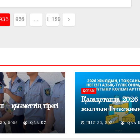
935
936
…
1 129
ҚОҒАМ
Қазақстанда 2026
п – қызметтің тірегі
жылдың I тоқсаны
негізгі азық-түлік
30, 2026
QAA.KZ
ШІЛ 30, 2026
QAA.
өнімдерін тұтыну кө
артты