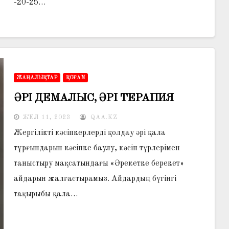
-20-25…
ЖАҢАЛЫҚТАР
ҚОҒАМ
ӘРІ ДЕМАЛЫС, ӘРІ ТЕРАПИЯ
ЖЕЛ 11, 2023
QAA.KZ
Жергілікті кәсіпкерлерді қолдау әрі қала
тұрғындарын кәсіпке баулу, кәсіп түрлерімен
таныстыру мақсатындағы «Әрекетке берекет»
айдарын жалғастырамыз. Айдардың бүгінгі
тақырыбы қала…