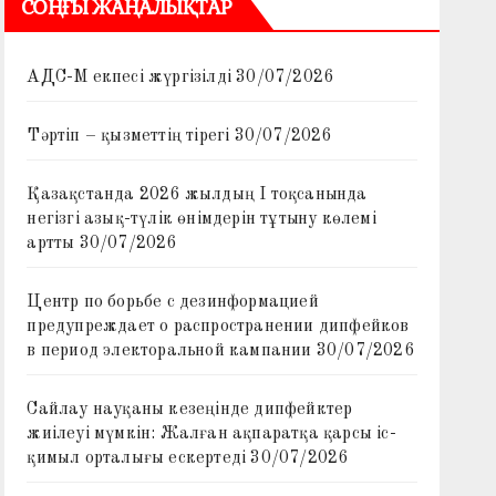
СОҢҒЫ ЖАҢАЛЫҚТАР
АДС-М екпесі жүргізілді
30/07/2026
Тәртіп – қызметтің тірегі
30/07/2026
Қазақстанда 2026 жылдың I тоқсанында
негізгі азық-түлік өнімдерін тұтыну көлемі
артты
30/07/2026
Центр по борьбе с дезинформацией
предупреждает о распространении дипфейков
в период электоральной кампании
30/07/2026
Сайлау науқаны кезеңінде дипфейктер
жиілеуі мүмкін: Жалған ақпаратқа қарсы іс-
қимыл орталығы ескертеді
30/07/2026