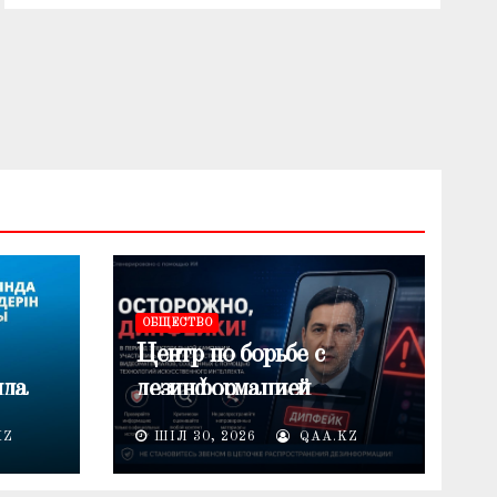
ОБЩЕСТВО
Центр по борьбе с
нда
дезинформацией
предупреждает о
KZ
ШІЛ 30, 2026
QAA.KZ
лемі
распространении
дипфейков в период