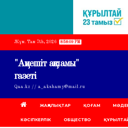
Skip
Жұм. Там 7th, 2026
8:58:10 PM
to
content
"Ақмешіт ақшамы"
газеті
Qaa.kz // a_akshamy@mail.ru
ЖАҢАЛЫҚТАР
ҚОҒАМ
МӘДЕ
КӘСІПКЕРЛІК
ОБЩЕСТВО
ҚҰРЫЛТАЙ