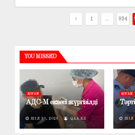
Жазбалар
1
…
934
навигациясы
YOU MISSED
ҚОҒАМ
ҚОҒАМ
АДС-М екпесі жүргізілді
Тәрті
ШІЛ 30, 2026
QAA.KZ
ШІЛ 