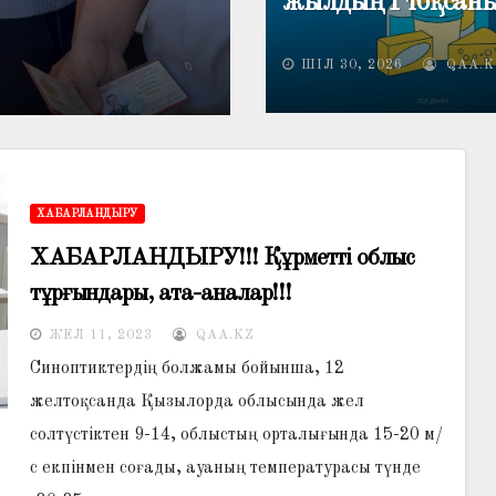
 тұтыну көлемі
предупреждает 
жылдың I тоқсан
негізгі азық-түлік
дипфейков в пе
өнімдерін тұтыну 
ШІЛ 30, 2026
QAA.K
ШІЛ 30, 2026
QAA.KZ
кампании
артты
ХАБАРЛАНДЫРУ
ХАБАРЛАНДЫРУ!!! Құрметті облыс
тұрғындары, ата-аналар!!!
ЖЕЛ 11, 2023
QAA.KZ
Синоптиктердің болжамы бойынша, 12
желтоқсанда Қызылорда облысында жел
солтүстіктен 9-14, облыстың орталығында 15-20 м/
с екпінмен соғады, ауаның температурасы түнде