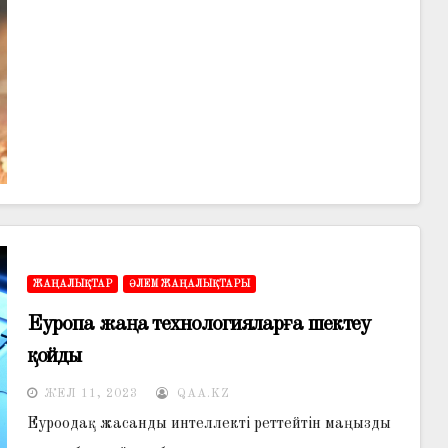
ЖАҢАЛЫҚТАР
ӘЛЕМ ЖАҢАЛЫҚТАРЫ
Еуропа жаңа технологияларға шектеу
қойды
ЖЕЛ 11, 2023
QAA.KZ
Еуроодақ жасанды интеллекті реттейтін маңызды