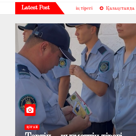
Latest Post
Тәртіп – қызметтің тірегі
Қазақстанда 2026 жылдың I т
ҚОҒАМ
Қазақстанда 2026 жылдың I