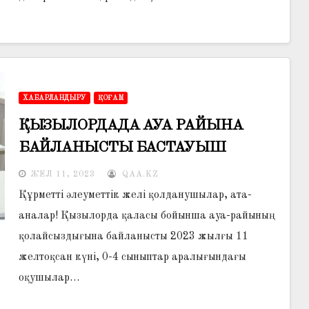
ХАБАРЛАНДЫРУ
ҚОҒАМ
ҚЫЗЫЛОРДАДА АУА РАЙЫНА
БАЙЛАНЫСТЫ БАСТАУЫШ
СЫНЫП ОҚУШЫЛАРЫ
ЖЕЛ 11, 2023
QAA.KZ
ҚАШЫҚТАН ОҚИДЫ
Құрметті әлеуметтік желі қолданушылар, ата-
аналар! Қызылорда қаласы бойынша ауа-райының
қолайсыздығына байланысты 2023 жылғы 11
желтоқсан күні, 0-4 сыныптар аралығындағы
оқушылар…