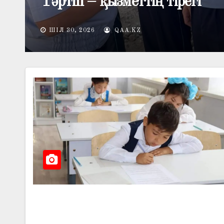
негізгі азық-түлік өнімдерін
артты
ШІЛ 30, 2026
QAA.KZ