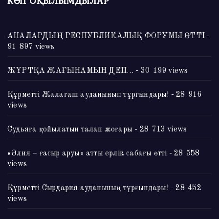
КӨП ОҚЫЛЫМДЫЛАР
АНАЛАРДЫҢ РЕСПУБЛИКАЛЫҚ ФОРУМЫ ӨТТІ
-
91 897 views
ЖҰРТҚА ЖАҒЫНАМЫН ДЕП…
- 30 199 views
Құрметті Жалағаш ауданының тұрғындары!
- 28 916
views
Судьяға қойылатын талап жоғары
- 28 713 views
«Әлия – ғасыр аруы» атты ерлік сабағы өтті
- 28 558
views
Құрметті Сырдария ауданының тұрғындары!
- 28 452
views