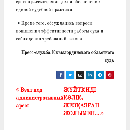
сроков рассмотрения дел и обеспечение
единой судебной практики.
Кроме того, обсуждались вопросы
повышения эффективности работы суда и
соблюдения требований закона.
Пресс-служба Кызылординского областного
суда
Взят под
ЖҮЙТКИДІ
Жазба
административный
КӨЛІК,
навигациясы
арест
ЖЕЗҚАЗҒАН
ЖОЛЫМЕН…