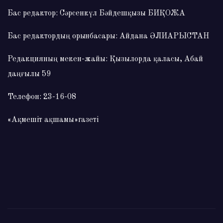
Бас редактор: Сәрсенкүл Бәйдешқызы БИҚОЖА
Бас редактордың орынбасары: Айдана ӘЛИАРЫСТАН
Редакцияның мекен-жайы: Қызылорда қаласы, Абай
даңғылы 59
Телефон: 23-16-08
«Ақмешіт ақшамы»газеті