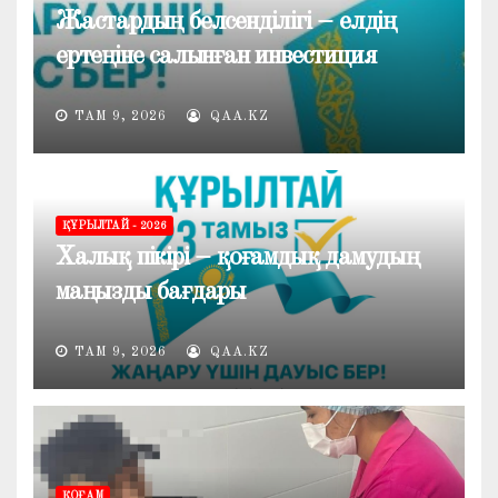
Жастардың белсенділігі – елдің
ертеңіне салынған инвестиция
ТАМ 9, 2026
QAA.KZ
ҚҰРЫЛТАЙ - 2026
Халық пікірі – қоғамдық дамудың
маңызды бағдары
ТАМ 9, 2026
QAA.KZ
ҚОҒАМ