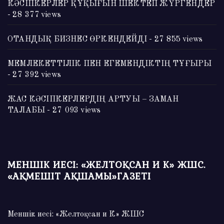
КӘСІПКЕРЛЕР ҚҰҚЫҒЫН ШЕКТЕП ЖҮРГЕНДЕР
- 28 377 views
ОТАНДЫҚ БИЗНЕС ӨРКЕНДЕЙДІ
- 27 855 views
МЕМЛЕКЕТТІЛІК ПЕН ЕГЕМЕНДІКТІҢ ТҰҒЫРЫ
- 27 392 views
ЖАС КӘСІПКЕРЛЕРДІҢ АРТУЫ – ЗАМАН
ТАЛАБЫ
- 27 093 views
МЕНШІК ИЕСІ: «ЖЕЛТОҚСАН И К» ЖШС.
«АҚМЕШІТ АҚШАМЫ»ГАЗЕТІ
Меншік иесі: «Желтоқсан и К» ЖШС