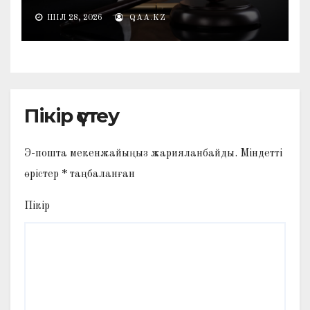
ШІЛ 28, 2026
QAA.KZ
Пікір үстеу
Э-пошта мекенжайыңыз жарияланбайды.
Міндетті
өрістер
*
таңбаланған
Пікір