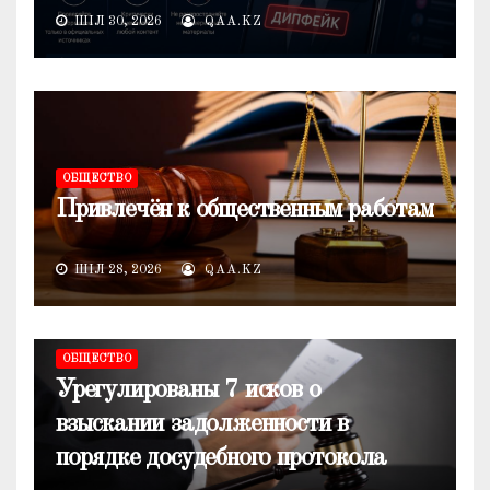
ШІЛ 30, 2026
QAA.KZ
ОБЩЕСТВО
Привлечён к общественным работам
ШІЛ 28, 2026
QAA.KZ
ОБЩЕСТВО
Урегулированы 7 исков о
взыскании задолженности в
порядке досудебного протокола