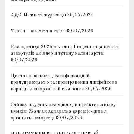
АДС-М екпесі жүргізілді
30/07/2026
Тәртіп – қызметтің тірегі
30/07/2026
Қазақстанда 2026 жылдың I тоқсанында негізгі
азық-түлік өнімдерін тұтыну көлемі артты
30/07/2026
Центр по борьбе с дезинформацией
предупреждает о распространении дипфейков в
период электоральной кампании
30/07/2026
Сайлау науқаны кезеңінде дипфейктер жиілеуі
мүмкін: Жалған ақпаратқа қарсы іс-қимыл
орталығы ескертеді
30/07/2026