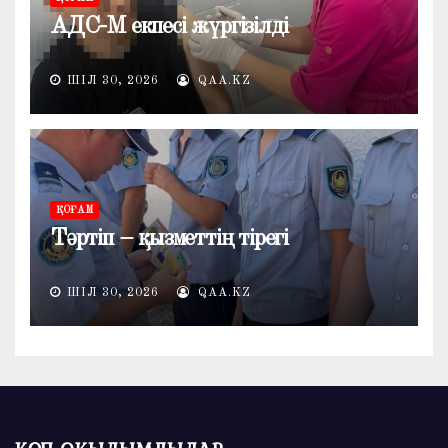
АДС-М екпесі жүргізілді
ШІЛ 30, 2026
QAA.KZ
ҚОҒАМ
Тәртіп – қызметтің тірегі
ШІЛ 30, 2026
QAA.KZ