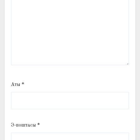
Аты
*
Э-поштасы
*