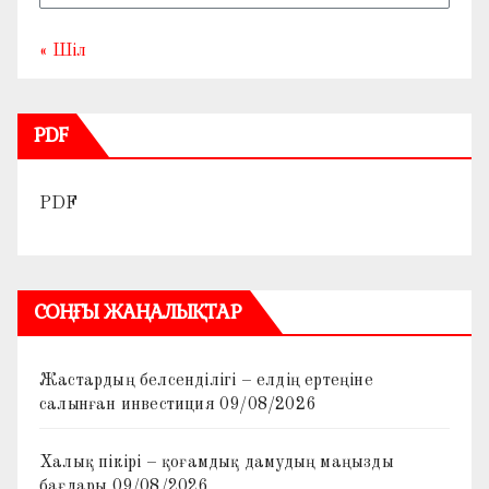
« Шіл
PDF
PDF
СОҢҒЫ ЖАҢАЛЫҚТАР
Жастардың белсенділігі – елдің ертеңіне
салынған инвестиция
09/08/2026
Халық пікірі – қоғамдық дамудың маңызды
бағдары
09/08/2026