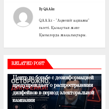
By
QAA.kz
QAA.kz - "Ақмешіт ақшамы"
газеті. Қазақстан және
Қызылорда жаңалықтары.
RELATED POST
ОБЩЕСТВО
Центр по борьбе с дезинформацией
предупреждает о распространении
дипфейков в период электоральной
кампании