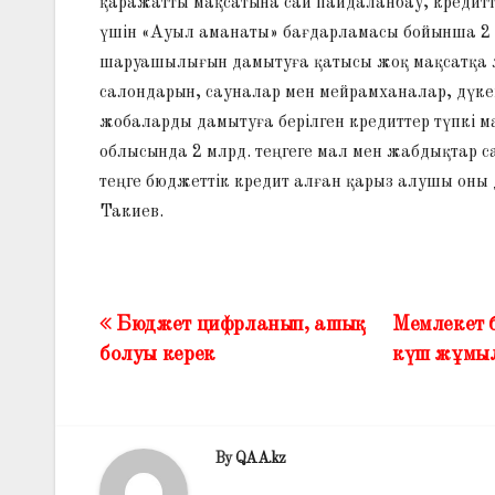
қаражатты мақсатына сай пайдаланбау, кредитте
үшін «Ауыл аманаты» бағдарламасы бойынша 2 м
шаруашылығын дамытуға қатысы жоқ мақсатқа 
салондарын, сауналар мен мейрамханалар, дүк
жобаларды дамытуға берілген кредиттер түпкі 
облысында 2 млрд. теңгеге мал мен жабдықтар 
теңге бюджеттік кредит алған қарыз алушы оны 
Такиев.
Бюджет цифрланып, ашық
Мемлекет 
Жазба
болуы керек
күш жұмыл
навигациясы
By
QAA.kz