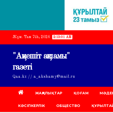
Skip
Жұм. Там 7th, 2026
2:13:03 AM
to
content
"Ақмешіт ақшамы"
газеті
Qaa.kz // a_akshamy@mail.ru
ЖАҢАЛЫҚТАР
ҚОҒАМ
МӘДЕ
КӘСІПКЕРЛІК
ОБЩЕСТВО
ҚҰРЫЛТАЙ