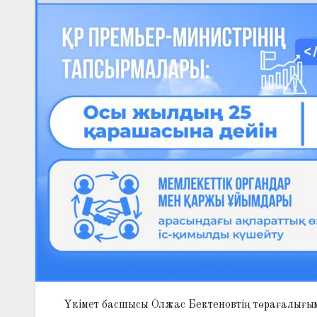
Үкімет басшысы Олжас Бектеновтің төрағалығым