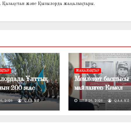
і. Қазақстан және Қызылорда жаңалықтары.
ҚТАР
ЖАҢАЛЫҚТАР
лордада Ұлттық
Мемлекет басшысы
ның 200 жас
майдангер Кемел
зы әскери ант
Тоқаевқа арналған
6, 2026
QAA.KZ
ШІЛ 26, 2026
QAA.KZ
лдады
ескерткіш тақтаға 
шоғын қойды