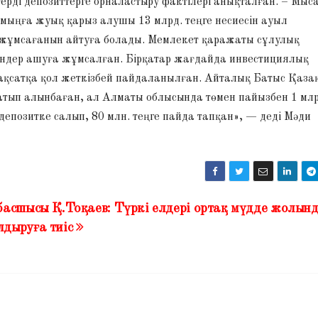
рді депозиттерге орналастыру фактілері анықталған. – Мыс
ыңға жуық қарыз алушы 13 млрд. теңге несиесін ауыл
жұмсағанын айтуға болады. Мемлекет қаражаты сұлулық
ендер ашуға жұмсалған. Бірқатар жағдайда инвестициялық
мақсатқа қол жеткізбей пайдаланылған. Айталық Батыс Қаза
сатып алынбаған, ал Алматы облысында төмен пайызбен 1 млр
депозитке салып, 80 млн. теңге пайда тапқан», — деді Мәди
басшысы Қ.Тоқаев: Түркі елдері ортақ мүдде жолын
дыруға тиіс