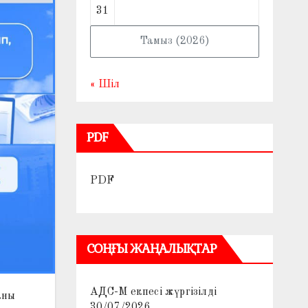
31
Тамыз (2026)
« Шіл
PDF
PDF
СОҢҒЫ ЖАҢАЛЫҚТАР
АДС-М екпесі жүргізілді
аны
30/07/2026