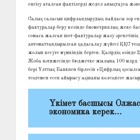
енгізу аталған фактілерді жедел анықтауға және
Салық саласын цифрландырудың пайдасы зор екен
фактуралар беру кезінде биометриялық жеке бас
сомаға жалған шот-фактуралар жазу әрекетінің 
автоматтандырылған қадағалау жүйесі ҚҚС теңге
жолын кесуге мүмкіндік берген. Қазірдің өзінде
Жоба нәтижесінде бюджетке жылына 100 млрд. те
бері Ұлттық Банкпен бірлесіп «Цифрлық қосылғ
теңгемен есеп айырысу ақшаны көлеңкеге жасыру
Үкімет басшысы Олжас
экономика керек…