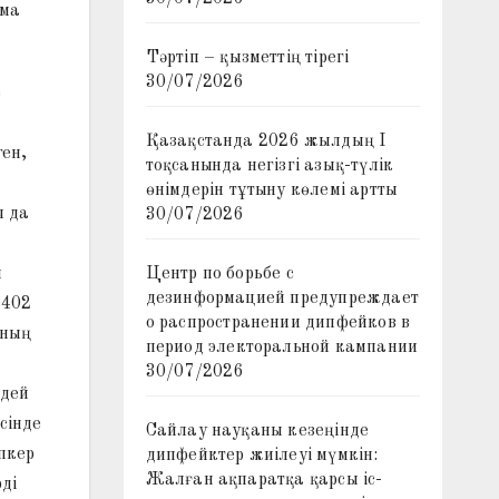
ама
Тәртіп – қызметтің тірегі
30/07/2026
е
Қазақстанда 2026 жылдың I
ген,
тоқсанында негізгі азық-түлік
өнімдерін тұтыну көлемі артты
ы да
30/07/2026
Центр по борьбе с
н
дезинформацией предупреждает
 402
о распространении дипфейков в
ының
период электоральной кампании
30/07/2026
рдей
сінде
Сайлау науқаны кезеңінде
пкер
дипфейктер жиілеуі мүмкін:
Жалған ақпаратқа қарсы іс-
ді