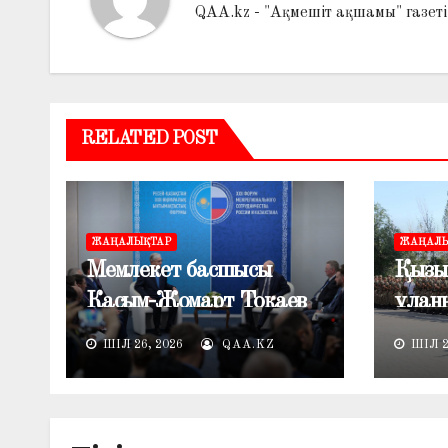
QAA.kz - "Ақмешіт ақшамы" газет
RELATED POST
ЖАҢАЛЫҚТАР
ЖАҢАЛЫ
Мемлекет басшысы
Қызы
Қасым-Жомарт Тоқаев
ұлан
Ресей Президенті
сарба
ШІЛ 26, 2026
QAA.KZ
ШІЛ 2
Владимир Путинмен
қабы
кездесті