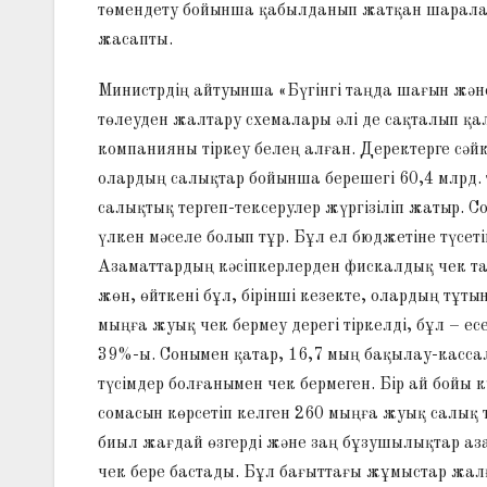
төмендету бойынша қабылданып жатқан шаралар
жасапты.
Министрдің айтуынша «Бүгінгі таңда шағын жән
төлеуден жалтару схемалары әлі де сақталып қа
компанияны тіркеу белең алған. Деректерге сәй
олардың салықтар бойынша берешегі 60,4 млрд. т
салықтық тергеп-тексерулер жүргізіліп жатыр. С
үлкен мәселе болып тұр. Бұл ел бюджетіне түсеті
Азаматтардың кәсіпкерлерден фискалдық чек та
жөн, өйткені бұл, бірінші кезекте, олардың тұ
мыңға жуық чек бермеу дерегі тіркелді, бұл –
39%-ы. Сонымен қатар, 16,7 мың бақылау-кас
түсімдер болғанымен чек бермеген. Бір ай бойы к
сомасын көрсетіп келген 260 мыңға жуық салық 
биыл жағдай өзгерді және заң бұзушылықтар аз
чек бере бастады. Бұл бағыттағы жұмыстар жал