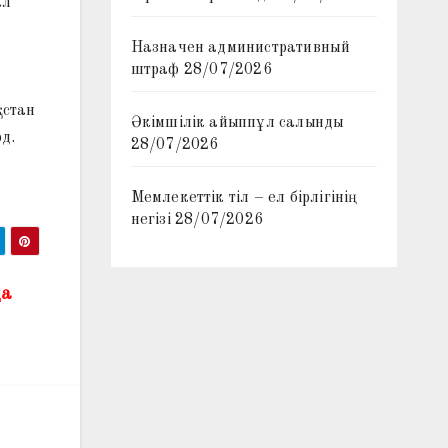
ал
Назначен административный
штраф
28/07/2026
қстан
Әкімшілік айыппұл салынды
д.
28/07/2026
Мемлекеттік тіл – ел бірлігінің
негізі
28/07/2026
да