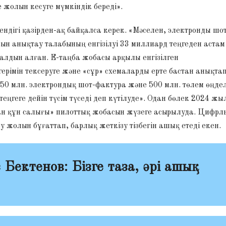
 жолын кесуге мүмкіндік береді».
дігі қазірден-ақ байқалса керек. «Мәселен, электронды шо
ын анықтау талабының енгізілуі 33 миллиард теңгеден астам
алдын алған. Е-таңба жобасы арқылы енгізілген
рімін тексеруге және «сұр» схемаларды ерте бастан анықтап
 250 млн. электрондық шот-фактура және 500 млн. төлем өңдел
ңгеге дейін түсім түседі деп күтілуде». Одан бөлек 2024 жы
ан құн салығы» пилоттық жобасын жүзеге асырылуда. Цифрл
 жолын бұғаттап, барлық жеткізу тізбегін ашық етеді екен.
 Бектенов:
Бізге таза, әрі ашық