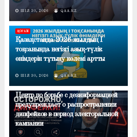
ШІЛ 30, 2026
QAA.KZ
ҚОҒАМ
Қазақстанда 2026 жылдың I
тоқсанында негізгі азық-түлік
өнімдерін тұтыну көлемі артты
ШІЛ 30, 2026
QAA.KZ
ОБЩЕСТВО
Центр по борьбе с дезинформацией
предупреждает о распространении
дипфейков в период электоральной
кампании