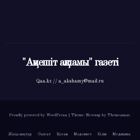
"Ақмешіт ақшамы" газеті
Qaa.kz // a_akshamy@mail.ru
Proudly powered by WordPress
|
Theme: Newsup by
Themeansar
.
Жаңалықтар
Саясат
Қоғам
Мәдениет
Білім
Медицина