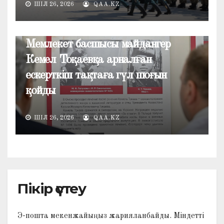
ШІЛ 26, 2026
QAA.KZ
ЖАҢАЛЫҚТАР
Мемлекет басшысы майдангер
Кемел Тоқаевқа арналған
ескерткіш тақтаға гүл шоғын
қойды
ШІЛ 26, 2026
QAA.KZ
Пікір үстеу
Э-пошта мекенжайыңыз жарияланбайды.
Міндетті