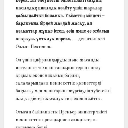
керек. Біз әлеуметтік әділеттілікті сақтап,
масылдық пиғылды азайту үшін шаралар
қабылдайтын бола­мыз. Үкіметтің міндеті –
барлығына бірдей жағдай жасау, ал
азаматтар жұмыс істеп, өзін және өз отбасын
асырауға ұмтылуы керек»
, — деп атап өтті
Олжас Бектенов.
Ол үшін цифрландыруды және жасанды
интеллект технологияларын терең енгізу
арқылы экономиканың барлық
салаларындағы мемлекеттік қызметтерді
бақылау мен мониторинг жүргізудің түбегейлі
жаңа әдістері жасалуы тиіс екенін айтты.
Осыған байланысты Премьер-министр тиісті
мемлекеттік органдар мен әкімдіктерге
тапсырма берді.