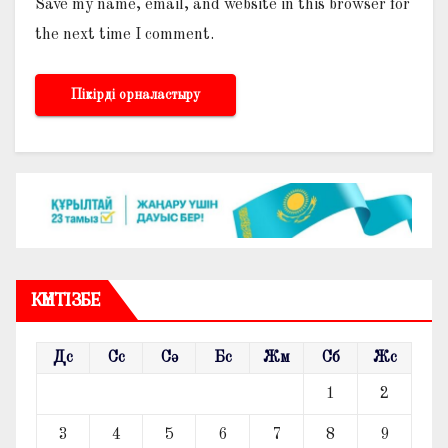
Save my name, email, and website in this browser for
the next time I comment.
КҮНТІЗБЕ
Дс
Сс
Сә
Бс
Жм
Сб
Жс
1
2
3
4
5
6
7
8
9