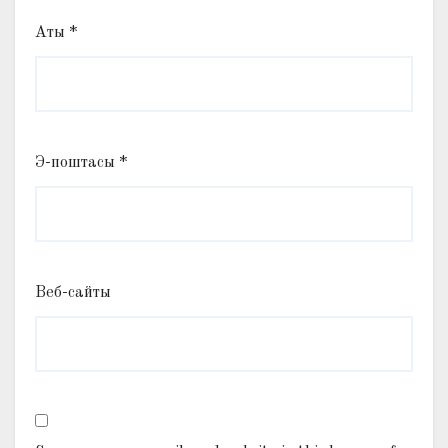
Аты
*
Э-поштасы
*
Веб-сайты