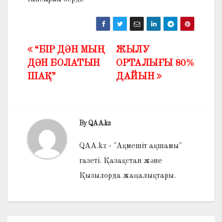
“БІР ДӘН МЫҢ
ЖЫЛУ
Жазба
ДӘН БОЛАТЫН
ОРТАЛЫҒЫ 80%
навигациясы
ШАҚ”
ДАЙЫН
By
QAA.kz
QAA.kz - "Ақмешіт ақшамы"
газеті. Қазақстан және
Қызылорда жаңалықтары.