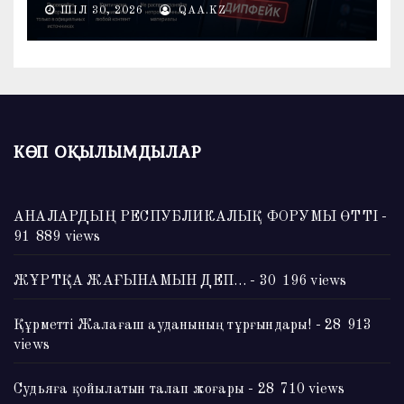
ШІЛ 30, 2026
QAA.KZ
КӨП ОҚЫЛЫМДЫЛАР
АНАЛАРДЫҢ РЕСПУБЛИКАЛЫҚ ФОРУМЫ ӨТТІ
-
91 889 views
ЖҰРТҚА ЖАҒЫНАМЫН ДЕП…
- 30 196 views
Құрметті Жалағаш ауданының тұрғындары!
- 28 913
views
Судьяға қойылатын талап жоғары
- 28 710 views