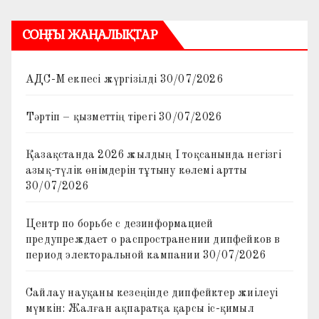
СОҢҒЫ ЖАҢАЛЫҚТАР
АДС-М екпесі жүргізілді
30/07/2026
Тәртіп – қызметтің тірегі
30/07/2026
Қазақстанда 2026 жылдың I тоқсанында негізгі
азық-түлік өнімдерін тұтыну көлемі артты
30/07/2026
Центр по борьбе с дезинформацией
предупреждает о распространении дипфейков в
период электоральной кампании
30/07/2026
Сайлау науқаны кезеңінде дипфейктер жиілеуі
мүмкін: Жалған ақпаратқа қарсы іс-қимыл