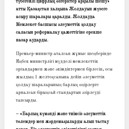
түбегейлі цифрлық өзгерістер арқылы шешу»
атты Қазақстан халқына Жолдауын жүзеге
асыру шаралары қаралды. Жолдауда
Мемлекет басшысы әлеуметтік қолдау
саласын реформалау қажеттігіне ерекше
назар аударды.
Премьер-министр аталған жұмыс шеңберінде
Еңбек министрлігі мүдделі мемлекеттік
органдармен және әкім­діктермен бірлесіп, осы
жылдың 1 жел­тоқсанына дейін әлеуметтік
қолдау шараларының барлық өңірлерге
арнал­ған бірыңғай стандартын әзірлеуді
тапсырды.
– «Барлық күмәнді және тиімсіз әлеуметтік
төлемдер мен жәрдем­ақыларды алып тастау