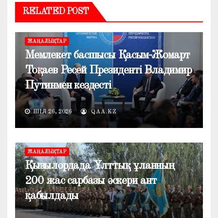
RELATED POST
ЖАҢАЛЫҚТАР
Мемлекет басшысы Қасым-Жомарт
Тоқаев Ресей Президенті Владимир
Путинмен кездесті
ШІЛ 26, 2026
QAA.KZ
ЖАҢАЛЫҚТАР
Қызылордада Ұлттық ұланның
200 жас сарбазы әскери ант
қабылдады