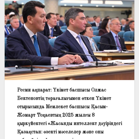
Ресми ақпарат: Үкімет басшысы Олжас
Бектеновтің төрағалығымен өткен Үкімет
отырысында Мемлекет басшысы Қасым-
Жомарт Тоқаевтың 2025 жылғы 8
қыркүйектегі «Жасанды интеллект дәуіріндегі
Қазақстан: өзекті мәселелер және оны