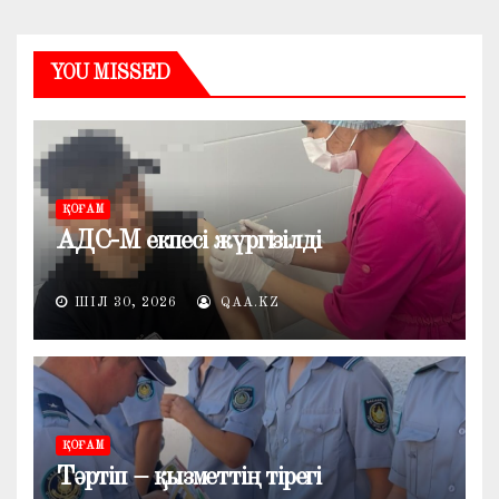
YOU MISSED
ҚОҒАМ
АДС-М екпесі жүргізілді
ШІЛ 30, 2026
QAA.KZ
ҚОҒАМ
Тәртіп – қызметтің тірегі