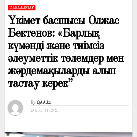
ЖАҢАЛЫҚТАР
Үкімет басшысы Олжас
Бектенов: «Барлық
күмәнді және тиімсіз
әлеуметтік төлемдер мен
жәрдемақыларды алып
тастау керек”
By
QAA.kz
ҚЫР 11, 2025