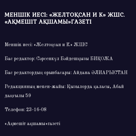
МЕНШІК ИЕСІ: «ЖЕЛТОҚСАН И К» ЖШС.
«АҚМЕШІТ АҚШАМЫ»ГАЗЕТІ
Меншік иесі: «Желтоқсан и К» ЖШС
Бас редактор: Сәрсенкүл Бәйдешқызы БИҚОЖА
Бас редактордың орынбасары: Айдана ӘЛИАРЫСТАН
Редакцияның мекен-жайы: Қызылорда қаласы, Абай
даңғылы 59
Телефон: 23-16-08
«Ақмешіт ақшамы»газеті