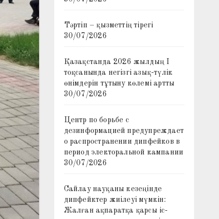
Тәртіп – қызметтің тірегі
30/07/2026
Қазақстанда 2026 жылдың I
тоқсанында негізгі азық-түлік
өнімдерін тұтыну көлемі артты
30/07/2026
Центр по борьбе с
дезинформацией предупреждает
о распространении дипфейков в
период электоральной кампании
30/07/2026
Сайлау науқаны кезеңінде
дипфейктер жиілеуі мүмкін:
Жалған ақпаратқа қарсы іс-