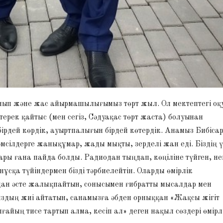
ынып және жас айырмашылығымыз төрт жыл. Ол мектептегі оқ
ерек қайтыс (мен сегіз, Сәдуақас төрт жаста) болуынан
ірдей көрдік, ауыртпалығын бірдей көтердік. Анамыз Бибісар
әмсілдерге жанықұмар, жады мықты, зерделі жан еді. Біздің 
ары ғана пайда болды. Радиодан тыңдап, көңіліне түйген, не
 нұсқа түйіндермен бізді тәрбиелейтін. Оларды өмірлік
дан әсте жалықпайтын, сонысымен ғибратты мысалдар мен
здың жиі айтатын, санамызға әбден орныққан «Жақсы жігіт
айың тисе тартып алма, кесіп ал» деген нақыл сөздері өмірл