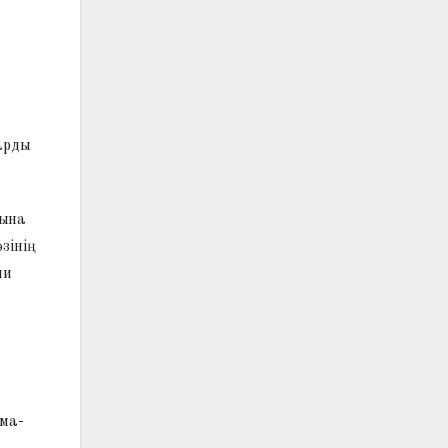
арды
рына
зінің
ми
лма-