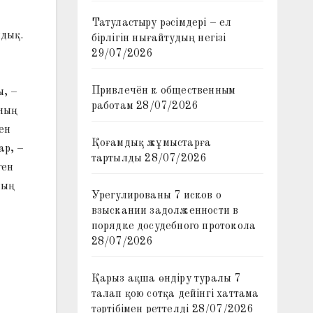
Татуластыру рәсімдері – ел
йдық.
бірлігін нығайтудың негізі
29/07/2026
Привлечён к общественным
ы, –
работам
28/07/2026
ңның
ен
Қоғамдық жұмыстарға
ар, –
тартылды
28/07/2026
ген
ның
Урегулированы 7 исков о
взыскании задолженности в
порядке досудебного протокола
28/07/2026
Қарыз ақша өндіру туралы 7
талап қою сотқа дейінгі хаттама
тәртібімен реттелді
28/07/2026