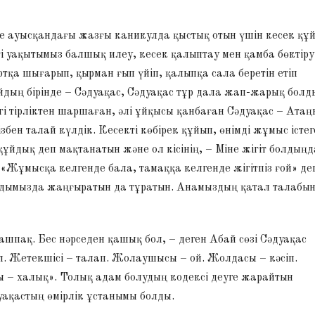
іге ауысқандағы жазғы каникулда қыстық отын үшін кесек құ
і уақытымыз балшық илеу, кесек қалыптау мен қамба бөктіру
қа шығарып, қырман ғып үйіп, қалыпқа сала беретін етіп
дың бірінде – Сәдуақас, Сәдуақас тұр дала жап-жарық болд
гі тірліктен шаршаған, әлі ұйқысы қанбаған Сәдуақас – Ата
збен талай күлдік. Кесекті көбірек құйып, өнімді жұмыс істег
 құйдық деп мақтанатын және ол кісінің, – Міне жігіт болдыңд
ң; «Жұмысқа келгенде бала, тамаққа келгенде жігітпіз ғой» де
 жадымызда жаңғыратын да тұратын. Анамыздың қатал талабы
шашпақ. Бес нәрседен қашық бол, – деген Абай сөзі Сәдуақас
. Жетекшісі – талап. Жолаушысы – ой. Жолдасы – кәсіп.
 – халық». Толық адам болудың кодексі деуге жарайтын
уақастың өмірлік ұстанымы болды.