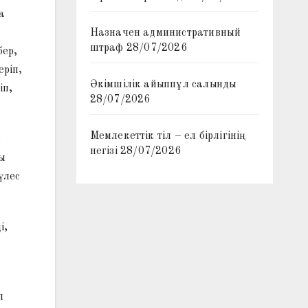
а
Назначен административный
штраф
28/07/2026
бер,
еріп,
Әкімшілік айыппұл салынды
іп,
28/07/2026
Мемлекеттік тіл – ел бірлігінің
л
негізі
28/07/2026
сы
үлес
і,
п