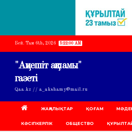
Skip
Бей. Там 6th, 2026
5:22:01 AM
to
content
"Ақмешіт ақшамы"
газеті
Qaa.kz // a_akshamy@mail.ru
ЖАҢАЛЫҚТАР
ҚОҒАМ
МӘДЕ
КӘСІПКЕРЛІК
ОБЩЕСТВО
ҚҰРЫЛТАЙ