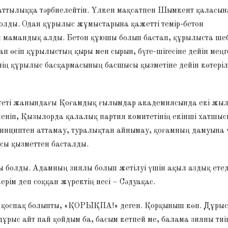
аттылыққа тәрбиелейтін. Үлкен мақсатпен Шымкент қаласын
 болды. Одан құрылыс жұмыстарына қажетті темір-бетон
 мамандық алды. Бетон құюшы болып бастап, құрылыста ше
п өсіп құрылыстың қыры мен сырын, бүге-шігесіне дейін меңг
нің құрылыс басқармасының басшысы қызметіне дейін көтеріл
теті жанындағы Қоғамдық ғылымдар академиясында екі жы
леніп, Қызылорда қалалық партия комитетінің екінші хатшы
ринциптен аттамау, туралықтан айнымау, қоғамның дамуына 
сы қызметтен басталды.
 болды. Адамның зиялы болып жетілуі үшін ақыл аздық етед
ерім деп соққан жүректің иесі – Сәдуақас.
ні қоспақ болыпты, «ҚОРЫҚПА!» деген. Қорқыныш көп. Дұрыс
ұрыс айт пай қойдым ба, басым кетпей ме, балама зияны тиі