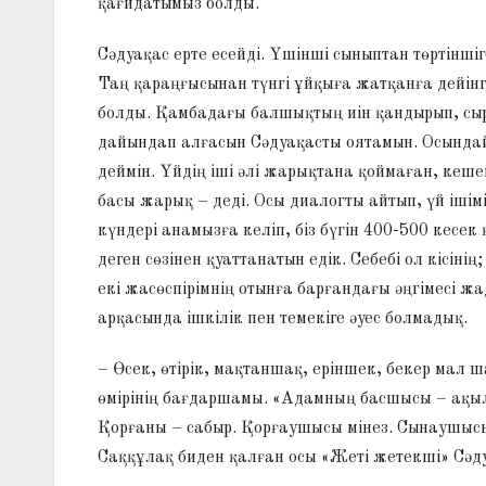
қағидатымыз болды.
Сәдуақас ерте есейді. Үшінші сыныптан төртінш
Таң қараңғысынан түнгі ұйқыға жатқанға дейінг
болды. Қамбадағы балшықтың иін қандырып, сырт
дайындап алғасын Сәдуақасты оятамын. Осындай
деймін. Үйдің іші әлі жарықтана қоймаған, кеше
басы жарық – деді. Осы диалогты айтып, үй ішімі
күндері анамызға келіп, біз бүгін 400-500 кесек
деген сөзінен қуаттанатын едік. Себебі ол кісіні
екі жасөспірімнің отынға барғандағы әңгімесі
арқасында ішкілік пен темекіге әуес болмадық.
– Өсек, өтірік, мақтаншақ, еріншек, бекер мал 
өмірінің бағдаршамы. «Адамның басшысы – ақыл
Қорғаны – сабыр. Қорғаушысы мінез. Сынаушысы
Саққұлақ биден қалған осы «Жеті жетекші» Сәд