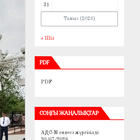
31
Тамыз (2026)
« Шіл
PDF
PDF
СОҢҒЫ ЖАҢАЛЫҚТАР
АДС-М екпесі жүргізілді
30/07/2026