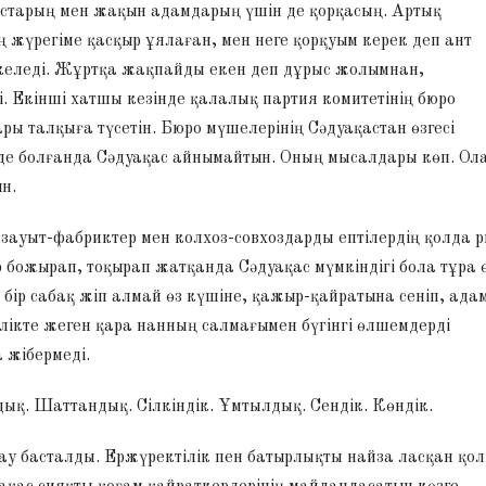
туыстарың мен жақын адамдарың үшін де қорқасың. Артық
жүрегіме қасқыр ұялаған, мен неге қорқуым керек деп ант
 келеді. Жұртқа жақпайды екен деп дұрыс жолымнан,
 Екінші хатшы кезінде қалалық партия комитетінің бюро
ары талқыға түсетін. Бюро мүшелерінің Сәдуақастан өзгесі
де болғанда Сәдуақас айнымайтын. Оның мысалдары көп. Ол
н.
 зауыт-фабриктер мен колхоз-совхоздарды ептілердің қолда 
 божырап, тоқырап жатқанда Сәдуақас мүмкіндігі бола тұра ө
бір сабақ жіп алмай өз күшіне, қажыр-қайратына сеніп, ада
лікте жеген қара нанның салмағымен бүгінгі өлшемдерді
 жібермеді.
ық. Шаттандық. Сілкіндік. Ұмтылдық. Сендік. Көндік.
онау басталды. Ержүректілік пен батырлықты найза ласқан қо