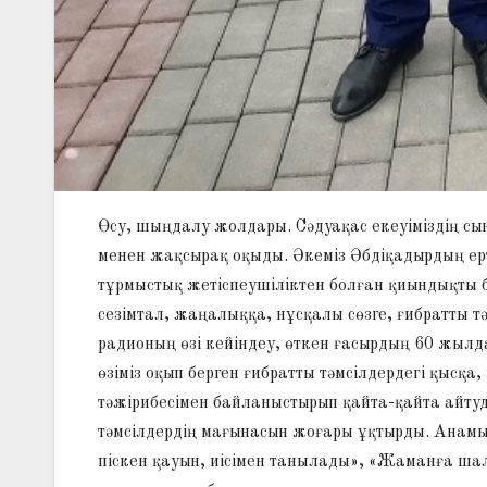
Өсу, шыңдалу жолдары. Сәдуақас екеуіміздің с
менен жақсырақ оқыды. Әкеміз Әбдіқадырдың ерт
тұрмыстық жетіспеушіліктен болған қиындықты б
сезімтал, жаңалыққа, нұсқалы сөзге, ғибратты т
радионың өзі кейіндеу, өткен ғасырдың 60 жылд
өзіміз оқып берген ғибратты тәмсілдердегі қысқа,
тәжірибесімен байланыстырып қайта-қайта айту
тәмсілдердің мағынасын жоғары ұқтырды. Анамы
піскен қауын, иісімен танылады», «Жаманға шалғ