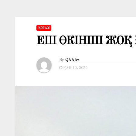
ҚОҒАМ
ЕШ ӨКІНІШ ЖОҚ 
By
QAA.kz
ҚАҢ 10, 2025