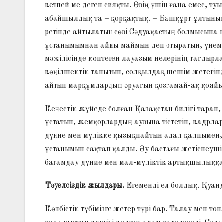
кетпей ме деген сияқты. Өзің үшін ғана емес, 
абайшылдық та – қорқақтық. – Башқұрт ұлтының 
ретінде айтылатын сөзі Сәдуақастың болмысына
ұстанымымнан айны маймын деп отыратын, үнемі.
мәжілісінде көптеген лауазым иелерінің тағдырл
көңілшектік танытып, солқылдақ шешім жетегін
айтып марқұмдардың әруағын қозғамай-ақ қояйы
Кеңестік жүйеде болған Қазақстан билігі тарап,
ұстатып, жемқорлардың аузына тістетіп, кадрлар
дүние мен мүлікке қызықпайтын адал қалпымен, 
ұстанымын сақтап қалды. Әу бастағы жетіспеуші
бағамдау дүние мен мал-мүліктік артықшылыққа
Тәуелсіздік жылдары.
Егеменді ел болдық. Қуанд
Көнбістік түбімізге жетер түрі бар. Талау мен т