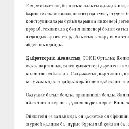
Кеңес өкіметінің бір артықшылығы адамды мақс
барып технологиялық институтқа түсіп, студент
конструкциялары бұйымдарының инженері деген
прораб, техникалық бөлім инженері болып сатыла
аудандық архитектор, облыстық атқару комитеті
әбден шыңдалды.
Қайраткерлік. Азаматтық
. СОКП Орталық Коми
оқып, партияның саяси қызметкері дәрежесін ие
қызметіне сайланды. Сәдуақастың пар тиялық п
қосу жолындағы қайраткерлігі мен қайсарлығы о
Сәдуақас батыл болды, принципшіл болды. Зиялы
айла тіптен керексіз, үлкен жүрек керек. Елім, ж
Эйнштейн өз заманында он қасиетке он бірінші
жүрмей қалдым ба, дұрыс бұрылмай қойдым ба, д