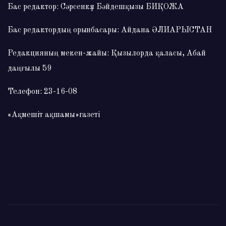
Бас редактор: Сәрсенкүл Бәйдешқызы БИҚОЖА
Бас редактордың орынбасары: Айдана ӘЛИАРЫСТАН
Редакцияның мекен-жайы: Қызылорда қаласы, Абай
даңғылы 59
Телефон: 23-16-08
«Ақмешіт ақшамы»газеті