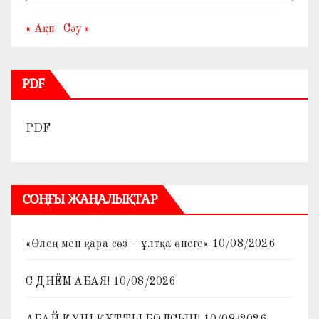
« Ақп
Сәу »
PDF
PDF
СОҢҒЫ ЖАҢАЛЫҚТАР
«Өлең мен қара сөз – ұлтқа өнеге»
10/08/2026
С ДНЁМ АБАЯ!
10/08/2026