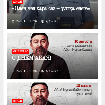
ҚОҒАМ
«Өлең мен қара сөз – ұлтқа өнеге»
ТАМ 10, 2026
QAA.KZ
ОБЩЕСТВО
С ДНЁМ АБАЯ!
ТАМ 10, 2026
QAA.KZ
ҚОҒАМ