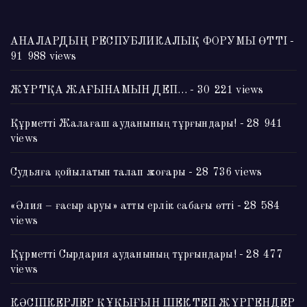
АНАЛАРДЫҢ РЕСПУБЛИКАЛЫҚ ФОРУМЫ ӨТТІ
-
91 988 views
ЖҰРТҚА ЖАҒЫНАМЫН ДЕП…
- 30 221 views
Құрметті Жалағаш ауданының тұрғындары!
- 28 941
views
Судьяға қойылатын талап жоғары
- 28 736 views
«Әлия – ғасыр аруы» атты ерлік сабағы өтті
- 28 584
views
Құрметті Сырдария ауданының тұрғындары!
- 28 477
views
КӘСІПКЕРЛЕР ҚҰҚЫҒЫН ШЕКТЕП ЖҮРГЕНДЕР