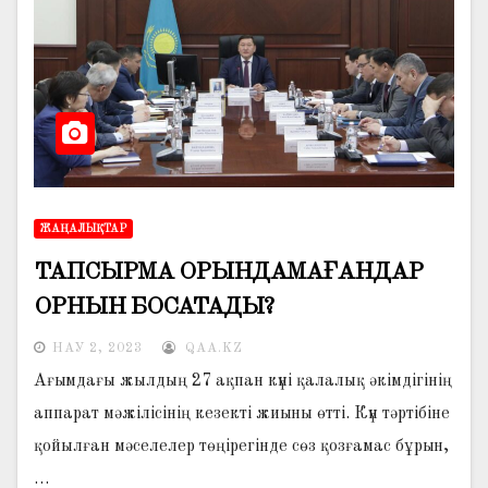
ЖАҢАЛЫҚТАР
ТАПСЫРМА ОРЫНДАМАҒАНДАР
ОРНЫН БОСАТАДЫ?
НАУ 2, 2023
QAA.KZ
Ағымдағы жылдың 27 ақпан күні қалалық әкімдігінің
аппарат мәжілісінің кезекті жиыны өтті. Күн тәртібіне
қойылған мәселелер төңірегінде сөз қозғамас бұрын,
…