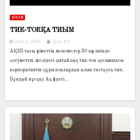
ҚОҒАМ
ТИК-ТОКҚА ТИЫМ
НАУ 2, 2023
QAA.KZ
АҚШ-тағы үкіметтік мекемелер 30 күн ішінде
әлеуметтік желідегі қытайлық тик-ток қосымшасы
корпоративтік құрылғылардан алып тастауға тиіс.
Бұндай нұсқау Ақ үйдегі…