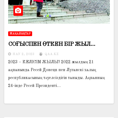
ЖАҢАЛЫҚТАР
СОҒЫСПЕН ӨТКЕН БІР ЖЫЛ…
НАУ 2, 2023
QAA.KZ
2023 – КЕЛІСІМ ЖЫЛЫ? 2022 жылдың 21
ақпанында Ресей Донецк пен Луганскі халық
республикасының тәуелсіздігін таныды. Ақпанның
24-інде Ресей Президенті…