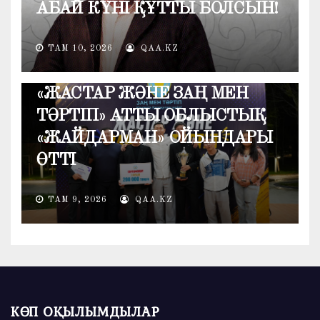
АБАЙ КҮНІ ҚҰТТЫ БОЛСЫН!
ТАМ 10, 2026
QAA.KZ
ҚОҒАМ
«ЖАСТАР ЖӘНЕ ЗАҢ МЕН
ТӘРТІП» АТТЫ ОБЛЫСТЫҚ
«ЖАЙДАРМАН» ОЙЫНДАРЫ
ӨТТІ
ТАМ 9, 2026
QAA.KZ
КӨП ОҚЫЛЫМДЫЛАР