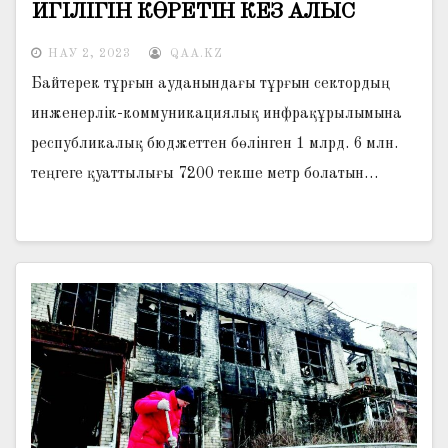
ИГІЛІГІН КӨРЕТІН КЕЗ АЛЫС
ЕМЕС…
НАУ 2, 2023
QAA.KZ
Байтерек тұрғын ауданындағы тұрғын сектордың
инженерлік-коммуникациялық инфрақұрылымына
республикалық бюджеттен бөлінген 1 млрд. 6 млн.
теңгеге қуаттылығы 7200 текше метр болатын…