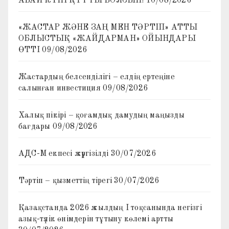
АБАЙ КҮНІ ҚҰТТЫ БОЛСЫН!
10/08/2026
«ЖАСТАР ЖӘНЕ ЗАҢ МЕН ТӘРТІП» АТТЫ
ОБЛЫСТЫҚ «ЖАЙДАРМАН» ОЙЫНДАРЫ
ӨТТІ
09/08/2026
Жастардың белсенділігі – елдің ертеңіне
салынған инвестиция
09/08/2026
Халық пікірі – қоғамдық дамудың маңызды
бағдары
09/08/2026
АДС-М екпесі жүргізілді
30/07/2026
Тәртіп – қызметтің тірегі
30/07/2026
Қазақстанда 2026 жылдың I тоқсанында негізгі
азық-түлік өнімдерін тұтыну көлемі артты