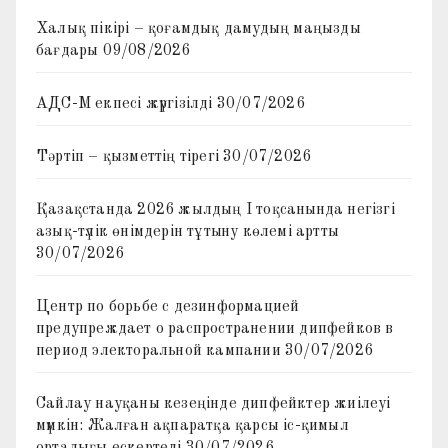
Халық пікірі – қоғамдық дамудың маңызды
бағдары
09/08/2026
АДС-М екпесі жүргізілді
30/07/2026
Тәртіп – қызметтің тірегі
30/07/2026
Қазақстанда 2026 жылдың I тоқсанында негізгі
азық-түлік өнімдерін тұтыну көлемі артты
30/07/2026
Центр по борьбе с дезинформацией
предупреждает о распространении дипфейков в
период электоральной кампании
30/07/2026
Сайлау науқаны кезеңінде дипфейктер жиілеуі
мүмкін: Жалған ақпаратқа қарсы іс-қимыл
орталығы ескертеді
30/07/2026