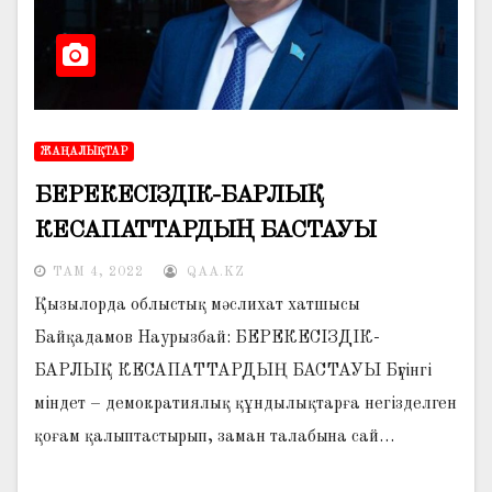
ЖАҢАЛЫҚТАР
БЕРЕКЕСІЗДІК-БАРЛЫҚ
КЕСАПАТТАРДЫҢ БАСТАУЫ
ТАМ 4, 2022
QAA.KZ
Қызылорда облыстық мәслихат хатшысы
Байқадамов Наурызбай: БЕРЕКЕСІЗДІК-
БАРЛЫҚ КЕСАПАТТАРДЫҢ БАСТАУЫ Бүгінгі
міндет – демократиялық құндылықтарға негізделген
қоғам қалыптастырып, заман талабына сай…