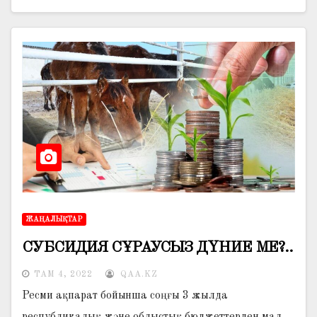
ЖАҢАЛЫҚТАР
СУБСИДИЯ СҰРАУСЫЗ ДҮНИЕ МЕ?..
ТАМ 4, 2022
QAA.KZ
Ресми ақпарат бойынша соңғы 3 жылда
республикалық және облыстық бюджеттерден мал