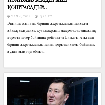
НӘЛІБАЕВ КІМДЕРМЕН
ҚОШТАСАДЫ?..
ТАМ 4, 2022
QAA.KZ
Биылғы жылдың бірінші жартыжылдығындағы
аймақ дамуында аудандардың макроэкономикалық
көрсеткіштер бойынша рейтингісі Биылғы жылдың
бірінші жартыжылдығының қорытындысы бойынша
аудан әкімдері облыс…