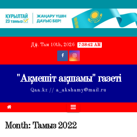
Skip
Дүй. Там 10th, 2026
7:38:42 AM
to
content
"Ақмешіт ақшамы" газеті
Qaa.kz // a_akshamy@mail.ru
Month:
Тамыз 2022