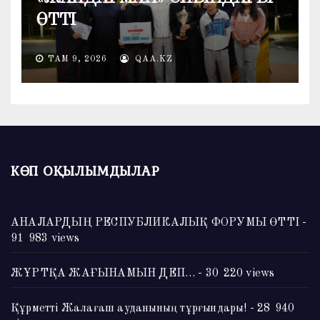
ӨТТІ
ТАМ 9, 2026
QAA.KZ
КӨП ОҚЫЛЫМДЫЛАР
АНАЛАРДЫҢ РЕСПУБЛИКАЛЫҚ ФОРУМЫ ӨТТІ
-
91 983 views
ЖҰРТҚА ЖАҒЫНАМЫН ДЕП…
- 30 220 views
Құрметті Жалағаш ауданының тұрғындары!
- 28 940