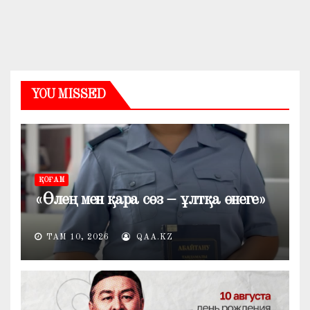
YOU MISSED
ҚОҒАМ
«Өлең мен қара сөз – ұлтқа өнеге»
ТАМ 10, 2026
QAA.KZ