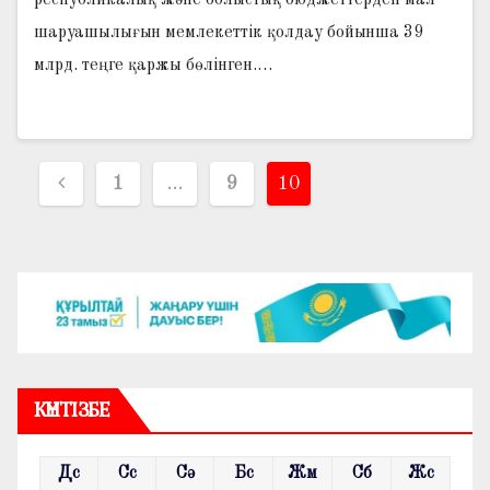
шаруашылығын мемлекеттік қолдау бойынша 39
млрд. теңге қаржы бөлінген.…
Жазбалар
1
…
9
10
навигациясы
КҮНТІЗБЕ
Дс
Сс
Сә
Бс
Жм
Сб
Жс