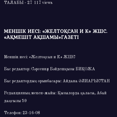
ТАЛАБЫ
- 27 117 views
МЕНШІК ИЕСІ: «ЖЕЛТОҚСАН И К» ЖШС.
«АҚМЕШІТ АҚШАМЫ»ГАЗЕТІ
Меншік иесі: «Желтоқсан и К» ЖШС
Бас редактор: Сәрсенкүл Бәйдешқызы БИҚОЖА
Бас редактордың орынбасары: Айдана ӘЛИАРЫСТАН
Редакцияның мекен-жайы: Қызылорда қаласы, Абай
даңғылы 59
Телефон: 23-16-08