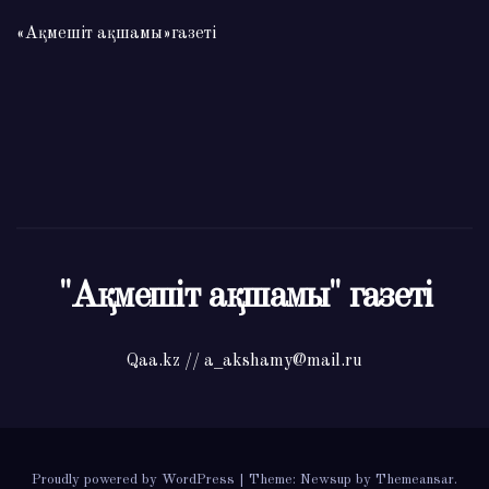
«Ақмешіт ақшамы»газеті
"Ақмешіт ақшамы" газеті
Qaa.kz // a_akshamy@mail.ru
Proudly powered by WordPress
|
Theme: Newsup by
Themeansar
.