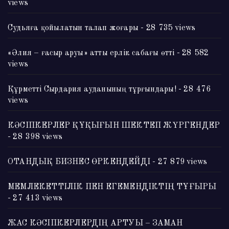
views
Судьяға қойылатын талап жоғары
- 28 735 views
«Әлия – ғасыр аруы» атты ерлік сабағы өтті
- 28 582
views
Құрметті Сырдария ауданының тұрғындары!
- 28 476
views
КӘСІПКЕРЛЕР ҚҰҚЫҒЫН ШЕКТЕП ЖҮРГЕНДЕР
- 28 398 views
ОТАНДЫҚ БИЗНЕС ӨРКЕНДЕЙДІ
- 27 879 views
МЕМЛЕКЕТТІЛІК ПЕН ЕГЕМЕНДІКТІҢ ТҰҒЫРЫ
- 27 413 views
ЖАС КӘСІПКЕРЛЕРДІҢ АРТУЫ – ЗАМАН