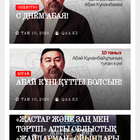
ОБЩЕСТВО
С ДНЁМ АБАЯ!
ТАМ 10, 2026
QAA.KZ
ҚОҒАМ
АБАЙ КҮНІ ҚҰТТЫ БОЛСЫН!
ТАМ 10, 2026
QAA.KZ
ҚОҒАМ
«ЖАСТАР ЖӘНЕ ЗАҢ МЕН
ТӘРТІП» АТТЫ ОБЛЫСТЫҚ
«ЖАЙДАРМАН» ОЙЫНДАРЫ