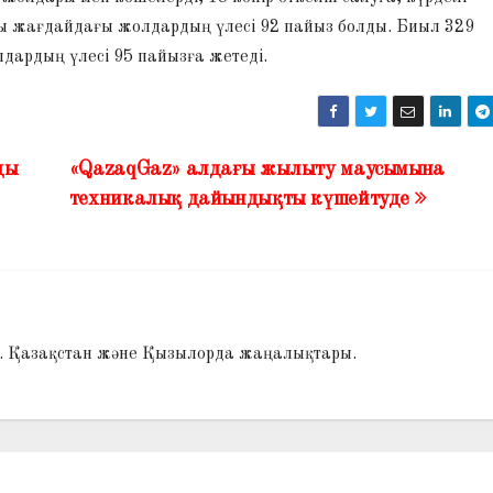
қсы жағдайдағы жолдардың үлесі 92 пайыз болды. Биыл 329
ардың үлесі 95 пайызға жетеді.
ды
«QazaqGaz» алдағы жылыту маусымына
техникалық дайындықты күшейтуде
і. Қазақстан және Қызылорда жаңалықтары.