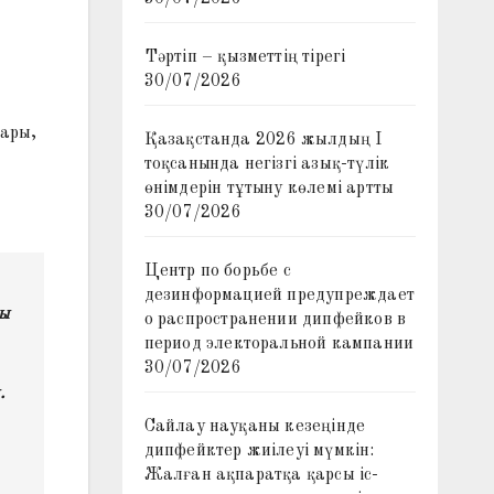
Тәртіп – қызметтің тірегі
30/07/2026
лары,
Қазақстанда 2026 жылдың I
тоқсанында негізгі азық-түлік
өнімдерін тұтыну көлемі артты
30/07/2026
Центр по борьбе с
дезинформацией предупреждает
ғы
о распространении дипфейков в
период электоральной кампании
30/07/2026
.
Сайлау науқаны кезеңінде
дипфейктер жиілеуі мүмкін:
Жалған ақпаратқа қарсы іс-