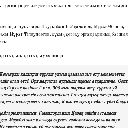
 тұрғын үйден әлеуметтік осал топ санатындағы отбасыларға
лісінің депутаттары Наурызбай Байқадамов, Мұрат Әбенов,
ғасы Мұрат Тілеумбетов, құқық қорғау органдарының басшы
сты.
құттықтап, құттықтау соңында:
емелұлы халықты тұрғын үймен қамтамасыз ету мемлекеттің
енін атап өтті. Бұл мақсатта ауқымды жұмыс атқарылуда. Соң
ң барлық көзінен 2 млн. 500 мың шаршы метр тұрғын үй
алықтың әлеуметтік осал топтарына 4 мыңға жуық пәтер, жалғыз
арға пәтерлер сатып алынып, 9 мыңға жуық отбасы үйлі болды
айтарылғанының, Қызылорданың Қазақ елінің астанасы
е. Мерейлі жыл аясында сәулеті келіскен әсем де заманауи
а. Бюджеттен тұрғын үй құрылысы мен жеке салушылардан