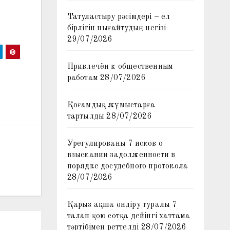
Татуластыру рәсімдері – ел
бірлігін нығайтудың негізі
29/07/2026
Привлечён к общественным
работам
28/07/2026
Қоғамдық жұмыстарға
тартылды
28/07/2026
Урегулированы 7 исков о
взыскании задолженности в
порядке досудебного протокола
28/07/2026
Қарыз ақша өндіру туралы 7
талап қою сотқа дейінгі хаттама
тәртібімен реттелді
28/07/2026