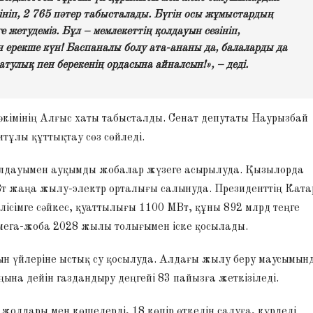
лініп, 2 765 пәтер табысталады. Бүгін осы жұмыстардың
е жетудеміз. Бұл – мемлекеттің қолдауын сезініп,
н ерекше күн! Баспаналы болу ата-ананы да, балаларды да
улық пен берекенің ордасына айналсын!», – деді.
 әкімінің Алғыс хаты табысталды. Сенат депутаты Наурызбай
тұлы құттықтау сөз сөйледі.
лдауымен ауқымды жобалар жүзеге асырылуда. Қызылорда
Вт жаңа жылу-электр орталығы салынуда. Президенттің Ката
ісімге сәйкес, қуаттылығы 1100 МВт, құны 892 млрд теңге
л мега-жоба 2028 жылы толығымен іске қосылады.
н үйлеріне ыстық су қосылуда. Алдағы жылу беру маусымын
ңына дейін газдандыру деңгейі 83 пайызға жеткізіледі.
олдары мен көшелерді, 18 көпір өткелін салуға, күрделі