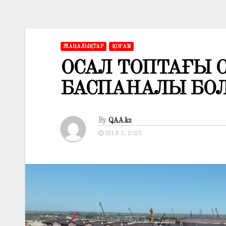
ЖАҢАЛЫҚТАР
ҚОҒАМ
ОСАЛ ТОПТАҒЫ 
БАСПАНАЛЫ БО
By
QAA.kz
ШІЛ 3, 2025