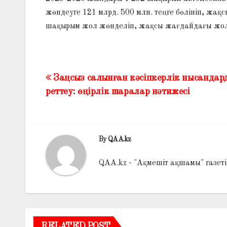
жөндеуге 121 млрд. 500 млн. теңге бөлініп, жа
шақырым жол жөнделіп, жақсы жағдайдағы жолд
Заңсыз салынған кәсіпкерлік нысандар
Жазба
реттеу: өңірлік шаралар нәтижесі
навигациясы
By
QAA.kz
QAA.kz - "Ақмешіт ақшамы" газет
RELATED POST