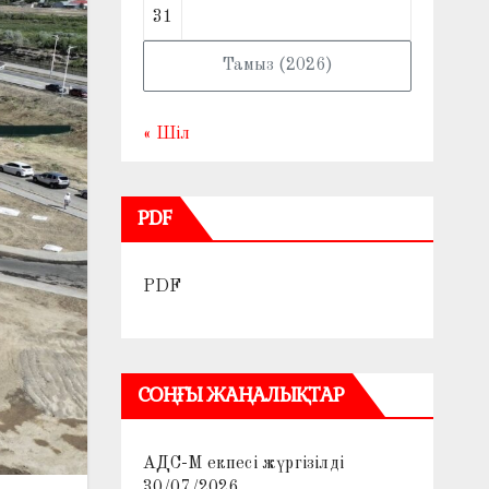
31
Тамыз (2026)
« Шіл
PDF
PDF
СОҢҒЫ ЖАҢАЛЫҚТАР
АДС-М екпесі жүргізілді
30/07/2026