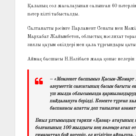
Қаланың сол жағалауынан салынған 60 пәтерлік
пәтер кілті табысталды.
Салтанатты рәсімге Парламент Сенаты мен Мәжі
Мархабат Жайымбетов, облыстық мәслихат төра
зиялы қауым өкілдері мен қала тұрғындары қаты
Аймақ басшысы Н.Нәлібаев жаңа қоныс иелерін 
– «Мемлекет басшымыз Қасым-Жомарт К
әлеуметтік саясатының басым бағыты ек
үш жылда облысымызда қаржыландыруды
пайдалануға берілді. Кезекте тұрған х
баспанасы апатты деп танылған азаматт
Биыл ұлтымыздың тарихи «Қазақ» атауының қ
болғанының 100 жылдығы кең көлемде атап өтуд
ғимараттар бой көтеріп, ел игілігіне айналуд