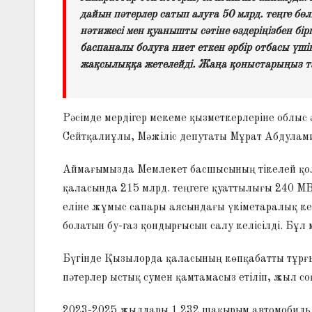
дайын пәтерлер сатып алуға 50 млрд. теңге бө
нәтижесі мен қуанышты сәтіне өздеріңізбен бірг
баспаналы болуға ниет еткен әрбір отбасы үші
жақсылыққа жетелейді. Жаңа қоныстарыңыз тат
Рәсімде мердігер мекеме қызметкерлеріне облыс
Сейтқалиұлы, Мәжіліс депутаты Мұрат Абдулами
Аймағымызда Мемлекет басшысының тікелей қо
қаласында 215 млрд. теңгеге қуаттылығы 240 М
еліне жұмыс сапары аясындағы үкіметаралық кел
болатын бу-газ қондырғысын салу келісілді. Бұ
Бүгінде Қызылорда қаласының көпқабатты тұрғы
пәтерлер ыстық сумен қамтамасыз етіліп, жыл со
2023-2025 жылдары 1 232 шақырым автомобиль ж