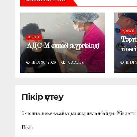
ҚОҒАМ
ҚОҒАМ
Тәрті
АДС-М екпесі жүргізілді
тірегі
ШІЛ 30, 2026
QAA.KZ
ШІЛ 3
Пікір үстеу
Э-пошта мекенжайыңыз жарияланбайды.
Міндетті
Пікір