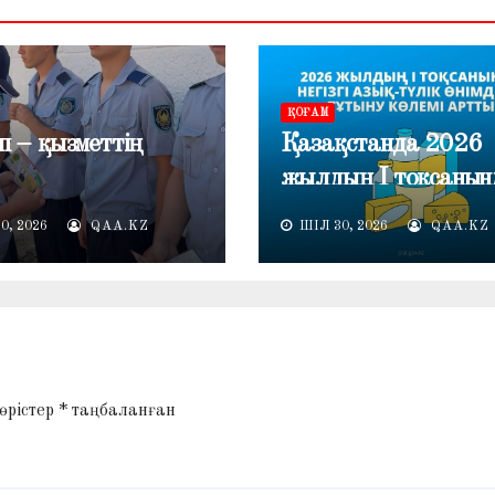
ҚОҒАМ
п – қызметтің
Қазақстанда 2026
жылдың I тоқсанын
негізгі азық-түлік
0, 2026
QAA.KZ
ШІЛ 30, 2026
QAA.KZ
өнімдерін тұтыну кө
артты
 өрістер
*
таңбаланған