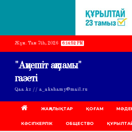
Skip
Жұм. Там 7th, 2026
6:14:53 PM
to
content
"Ақмешіт ақшамы"
газеті
Qaa.kz // a_akshamy@mail.ru
ЖАҢАЛЫҚТАР
ҚОҒАМ
МӘДЕ
КӘСІПКЕРЛІК
ОБЩЕСТВО
ҚҰРЫЛТАЙ