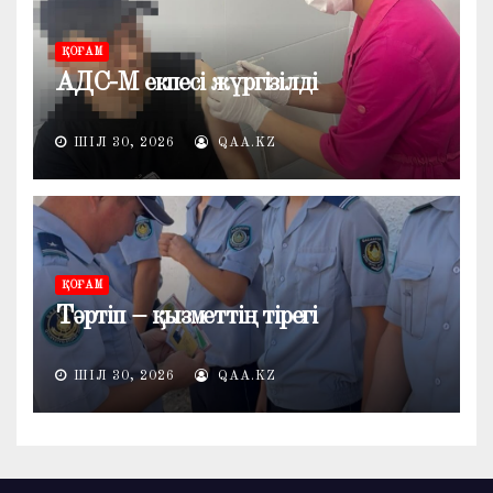
ҚОҒАМ
АДС-М екпесі жүргізілді
ШІЛ 30, 2026
QAA.KZ
ҚОҒАМ
Тәртіп – қызметтің тірегі
ШІЛ 30, 2026
QAA.KZ