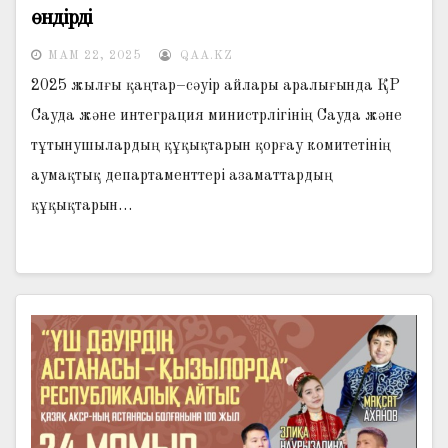
өндірді
МАМ 22, 2025
QAA.KZ
2025 жылғы қаңтар–сәуір айлары аралығында ҚР
Сауда және интеграция министрлігінің Сауда және
тұтынушылардың құқықтарын қорғау комитетінің
аумақтық департаменттері азаматтардың
құқықтарын…