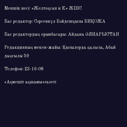
Меншік иесі: «Желтоқсан и К» ЖШС
Бас редактор: Сәрсенкүл Бәйдешқызы БИҚОЖА
Бас редактордың орынбасары: Айдана ӘЛИАРЫСТАН
Редакцияның мекен-жайы: Қызылорда қаласы, Абай
даңғылы 59
Телефон: 23-16-08
«Ақмешіт ақшамы»газеті