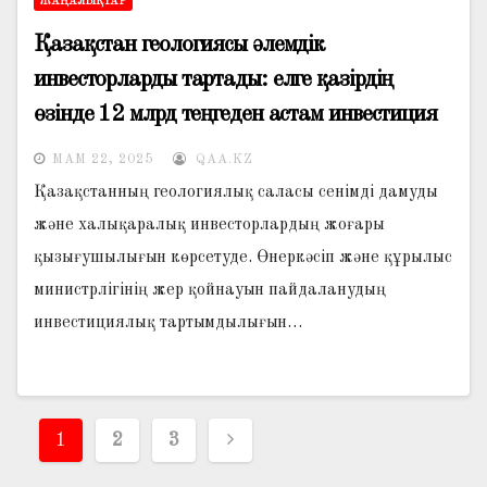
ЖАҢАЛЫҚТАР
Қазақстан геологиясы әлемдік
инвесторларды тартады: елге қазірдің
өзінде 12 млрд теңгеден астам инвестиция
құйылған
МАМ 22, 2025
QAA.KZ
Қазақстанның геологиялық саласы сенімді дамуды
және халықаралық инвесторлардың жоғары
қызығушылығын көрсетуде. Өнеркәсіп және құрылыс
министрлігінің жер қойнауын пайдаланудың
инвестициялық тартымдылығын…
Жазбалар
1
2
3
навигациясы