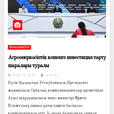
ЖАҢАЛЫҚТАР
Агроөнеркәсіптік кешенге инвестиция тарту
шаралары туралы
МАМ 22, 2025
QAA.KZ
Бүгін Қазақстан Республикасы Президенті
жанындағы Орталық коммуникациялар қызметінде
Ауыл шаруашылығы вице-министрі Ермек
Кенжеханұлының қатысуымен баспасөз
конференциясы өтті. Іс-шара барысында спикер…