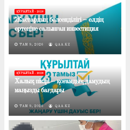
ҚҰРЫЛТАЙ - 2026
Жастардың белсенділігі – елдің
ертеңіне салынған инвестиция
ТАМ 9, 2026
QAA.KZ
ҚҰРЫЛТАЙ - 2026
Халық пікірі – қоғамдық дамудың
маңызды бағдары
ТАМ 9, 2026
QAA.KZ