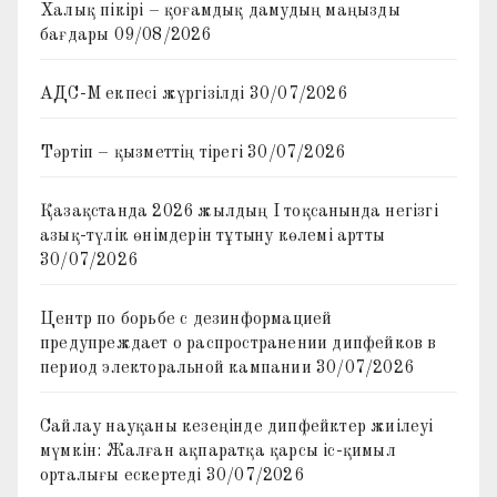
Халық пікірі – қоғамдық дамудың маңызды
бағдары
09/08/2026
АДС-М екпесі жүргізілді
30/07/2026
Тәртіп – қызметтің тірегі
30/07/2026
Қазақстанда 2026 жылдың I тоқсанында негізгі
азық-түлік өнімдерін тұтыну көлемі артты
30/07/2026
Центр по борьбе с дезинформацией
предупреждает о распространении дипфейков в
период электоральной кампании
30/07/2026
Сайлау науқаны кезеңінде дипфейктер жиілеуі
мүмкін: Жалған ақпаратқа қарсы іс-қимыл
орталығы ескертеді
30/07/2026