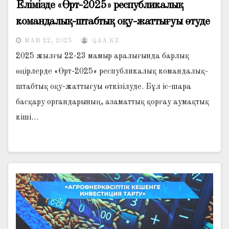
Елімізде «Өрт-2025» республикалық
командалық-штабтық оқу-жаттығуы өтуде
МАМ 22, 2025
QAA.KZ
2025 жылғы 22-23 мамыр аралығында барлық
өңірлерде «Өрт-2025» республикалық командалық-
штабтық оқу-жаттығуы өткізілуде. Бұл іс-шара
басқару органдарының, азаматтық қорғау аумақтық
кіші…