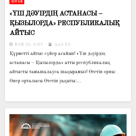
ҚОҒАМ
«ҮШ ДӘУІРДІҢ АСТАНАСЫ –
ҚЫЗЫЛОРДА» РЕСПУБЛИКАЛЫҚ
АЙТЫС
МАМ 22, 2025
QAA.KZ
Құрметті айтыс сүйер ағайын! «Үш дәуірдің
астанасы – Қызылорда» атты республикалық
айтысты тамашалауға шақырамыз! Өтетін орны:
Өнер орталығы Өтетін уақыты:…