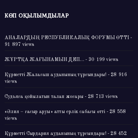
КӨП ОҚЫЛЫМДЫЛАР
АНАЛАРДЫҢ РЕСПУБЛИКАЛЫҚ ФОРУМЫ ӨТТІ
-
91 897 views
ЖҰРТҚА ЖАҒЫНАМЫН ДЕП…
- 30 199 views
Құрметті Жалағаш ауданының тұрғындары!
- 28 916
views
Судьяға қойылатын талап жоғары
- 28 713 views
«Әлия – ғасыр аруы» атты ерлік сабағы өтті
- 28 558
views
Құрметті Сырдария ауданының тұрғындары!
- 28 452