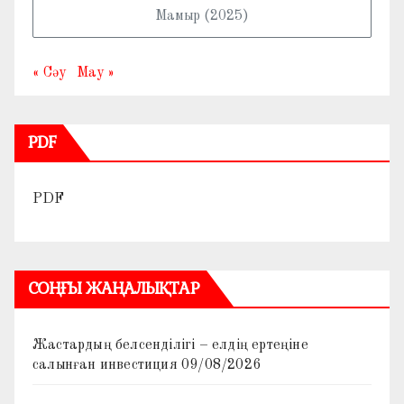
Мамыр (2025)
« Сәу
Мау »
PDF
PDF
СОҢҒЫ ЖАҢАЛЫҚТАР
Жастардың белсенділігі – елдің ертеңіне
салынған инвестиция
09/08/2026