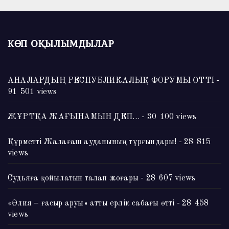
КӨП ОҚЫЛЫМДЫЛАР
АНАЛАРДЫҢ РЕСПУБЛИКАЛЫҚ ФОРУМЫ ӨТТІ
-
91 501 views
ЖҰРТҚА ЖАҒЫНАМЫН ДЕП…
- 30 100 views
Құрметті Жалағаш ауданының тұрғындары!
- 28 815
views
Судьяға қойылатын талап жоғары
- 28 607 views
«Әлия – ғасыр аруы» атты ерлік сабағы өтті
- 28 458
views