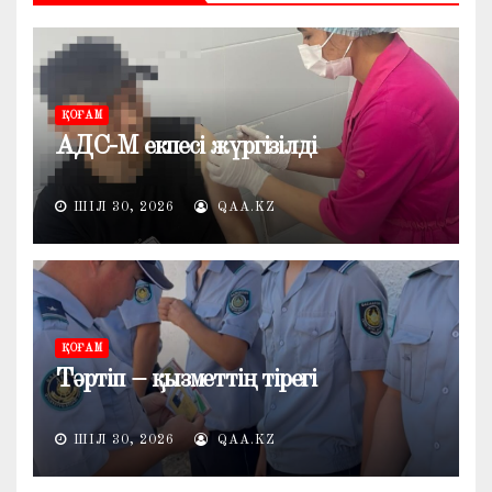
ҚОҒАМ
АДС-М екпесі жүргізілді
ШІЛ 30, 2026
QAA.KZ
ҚОҒАМ
Тәртіп – қызметтің тірегі
ШІЛ 30, 2026
QAA.KZ