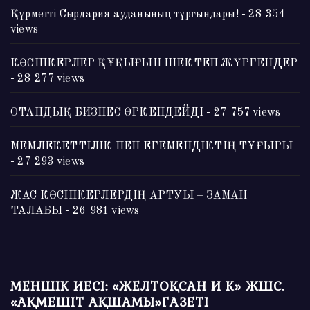
Құрметті Сырдария ауданының тұрғындары!
- 28 354
views
КӘСІПКЕРЛЕР ҚҰҚЫҒЫН ШЕКТЕП ЖҮРГЕНДЕР
- 28 277 views
ОТАНДЫҚ БИЗНЕС ӨРКЕНДЕЙДІ
- 27 757 views
МЕМЛЕКЕТТІЛІК ПЕН ЕГЕМЕНДІКТІҢ ТҰҒЫРЫ
- 27 293 views
ЖАС КӘСІПКЕРЛЕРДІҢ АРТУЫ – ЗАМАН
ТАЛАБЫ
- 26 981 views
МЕНШІК ИЕСІ: «ЖЕЛТОҚСАН И К» ЖШС.
«АҚМЕШІТ АҚШАМЫ»ГАЗЕТІ