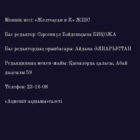
Меншік иесі: «Желтоқсан и К» ЖШС
Бас редактор: Сәрсенкүл Бәйдешқызы БИҚОЖА
Бас редактордың орынбасары: Айдана ӘЛИАРЫСТАН
Редакцияның мекен-жайы: Қызылорда қаласы, Абай
даңғылы 59
Телефон: 23-16-08
«Ақмешіт ақшамы»газеті