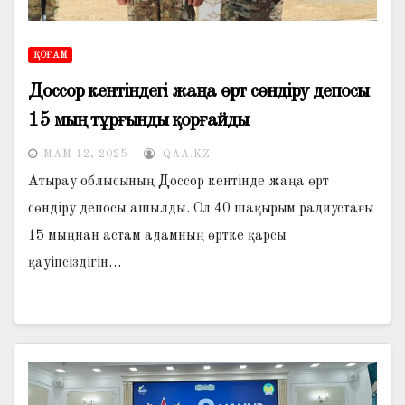
ҚОҒАМ
Доссор кентіндегі жаңа өрт сөндіру депосы
15 мың тұрғынды қорғайды
МАМ 12, 2025
QAA.KZ
Атырау облысының Доссор кентінде жаңа өрт
сөндіру депосы ашылды. Ол 40 шақырым радиустағы
15 мыңнан астам адамның өртке қарсы
қауіпсіздігін…