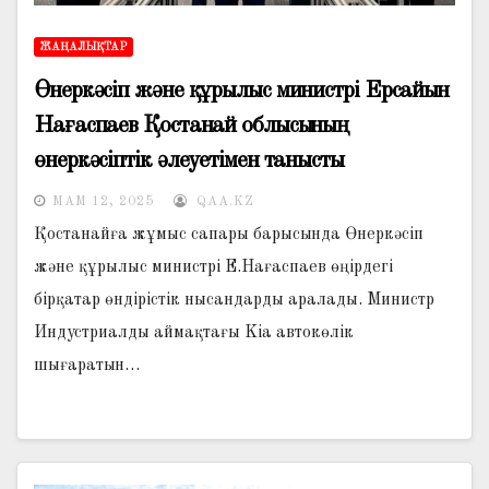
ЖАҢАЛЫҚТАР
Өнеркәсіп және құрылыс министрі Ерсайын
Нағаспаев Қостанай облысының
өнеркәсіптік әлеуетімен танысты
МАМ 12, 2025
QAA.KZ
Қостанайға жұмыс сапары барысында Өнеркәсіп
және құрылыс министрі Е.Нағаспаев өңірдегі
бірқатар өндірістік нысандарды аралады. ​Министр
Индустриалды аймақтағы Kia автокөлік
шығаратын…