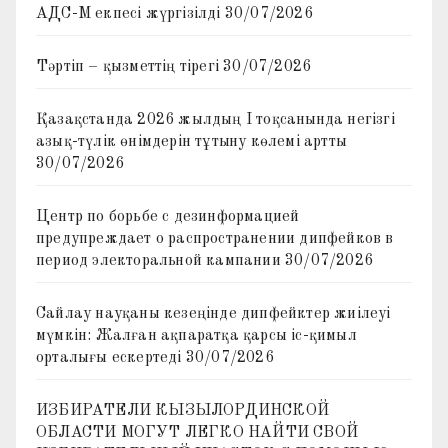
АДС-М екпесі жүргізілді
30/07/2026
Тәртіп – қызметтің тірегі
30/07/2026
Қазақстанда 2026 жылдың I тоқсанында негізгі
азық-түлік өнімдерін тұтыну көлемі артты
30/07/2026
Центр по борьбе с дезинформацией
предупреждает о распространении дипфейков в
период электоральной кампании
30/07/2026
Сайлау науқаны кезеңінде дипфейктер жиілеуі
мүмкін: Жалған ақпаратқа қарсы іс-қимыл
орталығы ескертеді
30/07/2026
ИЗБИРАТЕЛИ КЫЗЫЛОРДИНСКОЙ
ОБЛАСТИ МОГУТ ЛЕГКО НАЙТИ СВОЙ