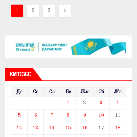
Жазбалар
1
2
3
навигациясы
КҮНТІЗБЕ
Дс
Сс
Сә
Бс
Жм
Сб
Жс
1
2
3
4
5
6
7
8
9
10
11
12
13
14
15
16
17
18