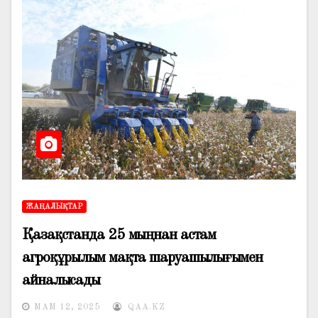
ЖАҢАЛЫҚТАР
Қазақстанда 25 мыңнан астам
агроқұрылым мақта шаруашылығымен
айналысады
МАМ 12, 2025
QAA.KZ