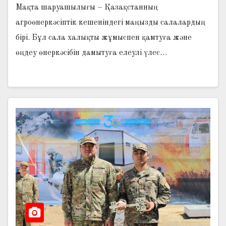
Мақта шаруашылығы – Қазақстанның
агроөнеркәсіптік кешеніндегі маңызды салалардың
бірі. Бұл сала халықты жұмыспен қамтуға және
өңдеу өнеркәсібін дамытуға елеулі үлес…