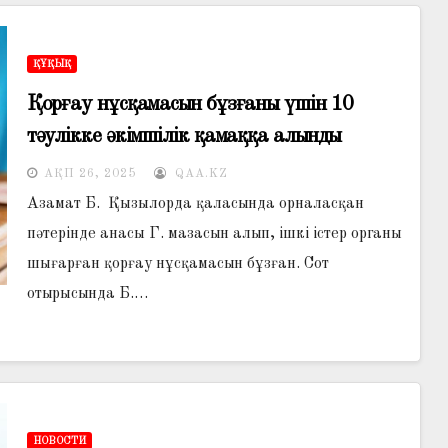
ҚҰҚЫҚ
Қорғау нұсқамасын бұзғаны үшін 10
тәулікке әкімшілік қамаққа алынды
АҚП 26, 2025
QAA.KZ
Азамат Б. Қызылорда қаласында орналасқан
пәтерінде анасы Г. мазасын алып, ішкі істер органы
шығарған қорғау нұсқамасын бұзған. Сот
отырысында Б.…
НОВОСТИ