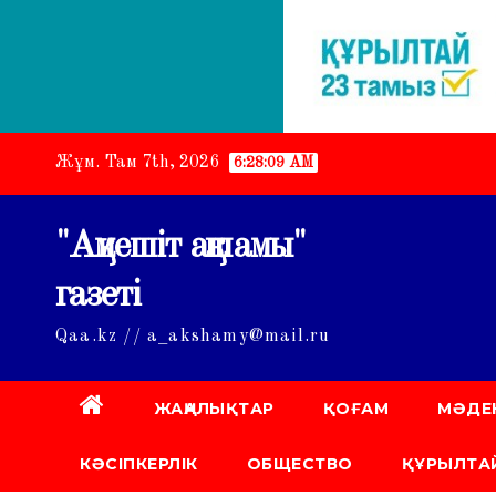
Skip
Жұм. Там 7th, 2026
6:28:10 AM
to
content
"Ақмешіт ақшамы"
газеті
Qaa.kz // a_akshamy@mail.ru
ЖАҢАЛЫҚТАР
ҚОҒАМ
МӘДЕ
КӘСІПКЕРЛІК
ОБЩЕСТВО
ҚҰРЫЛТАЙ