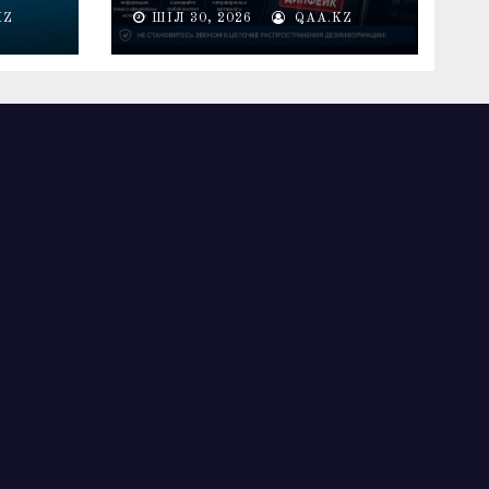
предупреждает о
KZ
ШІЛ 30, 2026
QAA.KZ
лемі
распространении
дипфейков в период
электоральной кампании