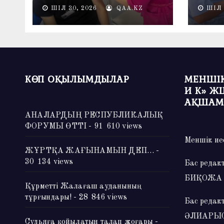
ШІЛ 30, 2026
QAA.KZ
ШІЛ 
КӨП ОҚЫЛЫМДЫЛАР
МЕНШІК
И К» Ж
АҚШАМ
АНАЛАРДЫҢ РЕСПУБЛИКАЛЫҚ
ФОРУМЫ ӨТТІ
- 91 610 views
Меншік ие
ЖҰРТҚА ЖАҒЫНАМЫН ДЕП…
-
30 134 views
Бас редак
БИҚОЖА
Құрметті Жалағаш ауданының
тұрғындары!
- 28 846 views
Бас редак
ӘЛИАРЫ
Судьяға қойылатын талап жоғары
-