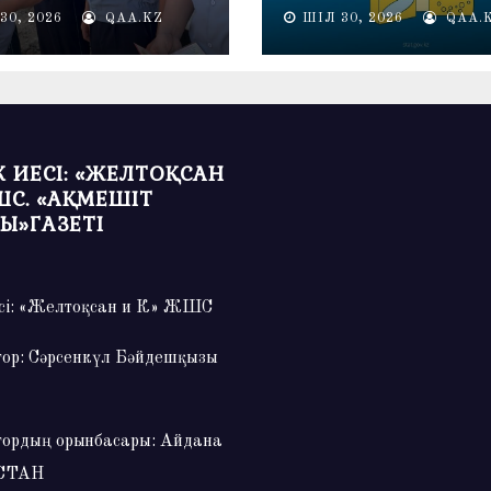
негізгі азық-түлік
30, 2026
QAA.KZ
ШІЛ 30, 2026
QAA.
өнімдерін тұтыну кө
артты
 ИЕСІ: «ЖЕЛТОҚСАН
ШС. «АҚМЕШІТ
Ы»ГАЗЕТІ
сі: «Желтоқсан и К» ЖШС
тор: Сәрсенкүл Бәйдешқызы
тордың орынбасары: Айдана
СТАН