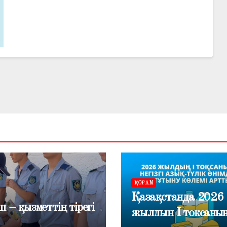
ҚОҒАМ
Қазақстанда 2026
п – қызметтің тірегі
жылдың I тоқсаны