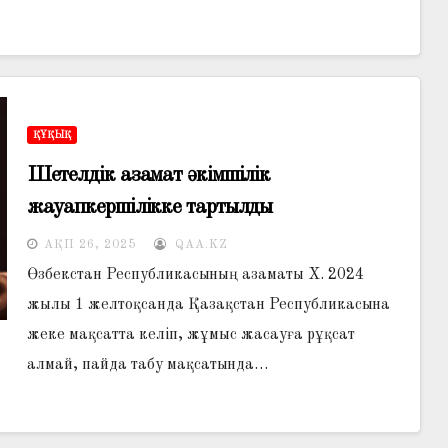
ҚҰҚЫҚ
Шетелдік азамат әкімшілік
жауапкершілікке тартылды
АҚП 26, 2025
QAA.KZ
Өзбекстан Республикасының азаматы Х. 2024
жылы 1 желтоқсанда Қазақстан Республикасына
жеке мақсатта келіп, жұмыс жасауға рұқсат
алмай, пайда табу мақсатында…