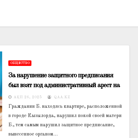
ОБЩЕСТВО
За нарушение защитного предписания
был взят под административный арест на
10 суток
АҚП 26, 2025
QAA.KZ
Гражданин Б. находясь квартире, расположенной
в городе Кызылорда, нарушил покой своей матери
Б., тем самым нарушил защитное предписание,
вынесенное органом…