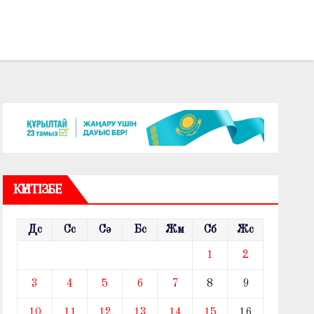
КҮНТІЗБЕ
Дс
Сс
Сә
Бс
Жм
Сб
Жс
1
2
3
4
5
6
7
8
9
10
11
12
13
14
15
16