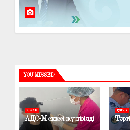
YOU MISSED
ҚОҒАМ
ҚОҒАМ
АДС-М екпесі жүргізілді
Тәрті