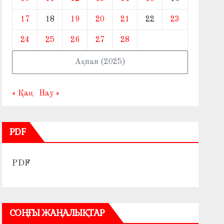
17
18
19
20
21
22
23
24
25
26
27
28
Ақпан (2025)
« Қаң
Нау »
PDF
PDF
СОҢҒЫ ЖАҢАЛЫҚТАР