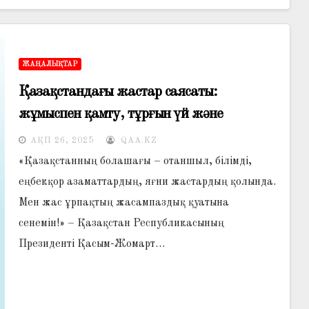
ЖАҢАЛЫҚТАР
Қазақстандағы жастар саясаты:
жұмыспен қамту, тұрғын үй және
қызметте өсу
АҚП 26, 2025
QAA.KZ
«Қазақстанның болашағы – отаншыл, білімді,
еңбекқор азаматтардың, яғни жастардың қолында.
Мен жас ұрпақтың жасампаздық қуатына
сенемін!» – Қазақстан Республикасының
Президенті Қасым-Жомарт…