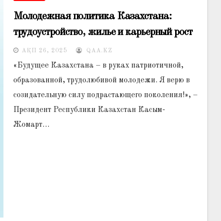
Молодежная политика Казахстана:
трудоустройство, жилье и карьерный рост
АҚП 26, 2025
QAA.KZ
«Будущее Казахстана – в руках патриотичной,
образованной, трудолюбивой молодежи. Я верю в
созидательную силу подрастающего поколения!», –
Президент Республики Казахстан Касым-
Жомарт…