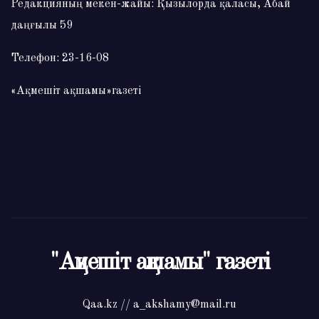
Редакцияның мекен-жайы: Қызылорда қаласы, Абай
даңғылы 59
Телефон: 23-16-08
«Ақмешіт ақшамы»газеті
"Ақмешіт ақшамы" газеті
Qaa.kz // a_akshamy@mail.ru