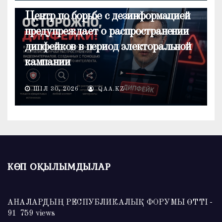
ОБЩЕСТВО
Центр по борьбе с дезинформацией
предупреждает о распространении
дипфейков в период электоральной
кампании
ШІЛ 30, 2026
QAA.KZ
КӨП ОҚЫЛЫМДЫЛАР
АНАЛАРДЫҢ РЕСПУБЛИКАЛЫҚ ФОРУМЫ ӨТТІ
-
91 759 views