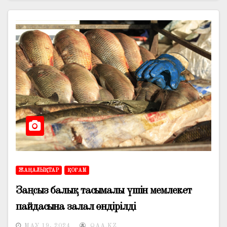
ЖАҢАЛЫҚТАР
ҚОҒАМ
Заңсыз балық тасымалы үшін мемлекет
пайдасына залал өндірілді
МАУ 19, 2024
QAA.KZ