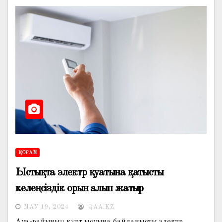
ҚОҒАМ
Ыстықта электр қуатына қатысты
келеңсіздік орын алып жатыр
МАУ 19, 2024
QAA.KZ
Ауа-райының күрт ысуына байланысты электр