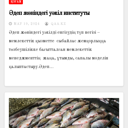
ҚОҒАМ
Әдеп жөніндегі уәкіл институты
МАУ 19, 2024
QAA.KZ
Әдеп жөніндегі уәкілді енгізудің түп негізі –
мемлекеттік қызметте сыбайлас жемқорлыққа
төзбеушілікке бағытталған мемлекеттік
менеджменттің жаңа, ұтымды, сапалы моделін
қалыптастыру.Әдеп…