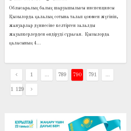
Облысаралық балық шаруашылығы инспекциясы
Қызылорда қалалық сотына талап қоюмен жүгініп,
жануарлар дүниесіне келтірген залалды
жауапкерлерден өндіруді сұраған. Қызылорда
қаласының 4…
Жазбалар
1
…
789
790
791
…
навигациясы
1 129