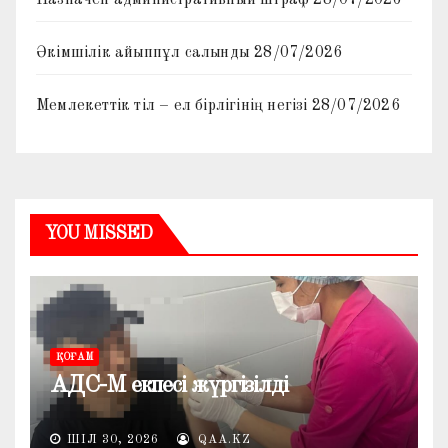
Әкімшілік айыппұл салынды
28/07/2026
Мемлекеттік тіл – ел бірлігінің негізі
28/07/2026
YOU MISSED
ҚОҒАМ
АДС-М екпесі жүргізілді
ШІЛ 30, 2026
QAA.KZ