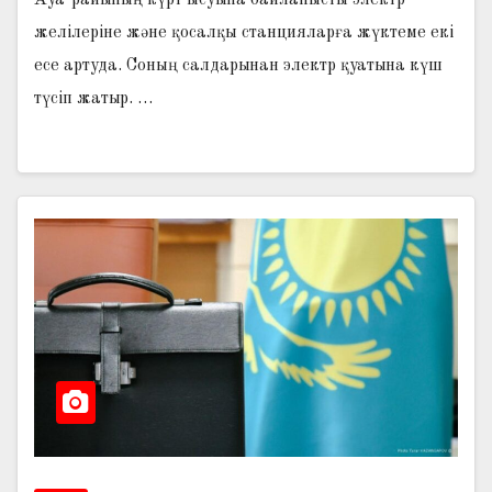
желілеріне және қосалқы станцияларға жүктеме екі
есе артуда. Соның салдарынан электр қуатына күш
түсіп жатыр. …