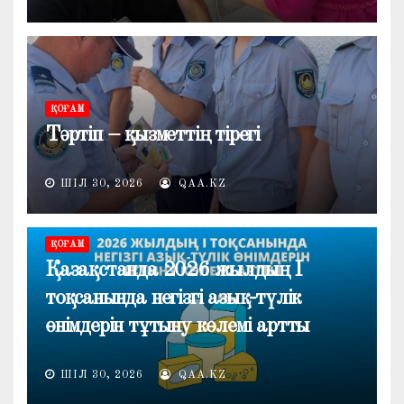
ҚОҒАМ
Тәртіп – қызметтің тірегі
ШІЛ 30, 2026
QAA.KZ
ҚОҒАМ
Қазақстанда 2026 жылдың I
тоқсанында негізгі азық-түлік
өнімдерін тұтыну көлемі артты
ШІЛ 30, 2026
QAA.KZ