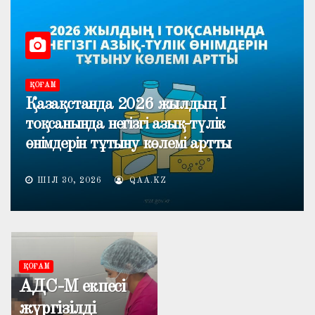
ҚОҒАМ
Қазақстанда 2026 жылдың I
тоқсанында негізгі азық-түлік
өнімдерін тұтыну көлемі артты
ШІЛ 30, 2026
QAA.KZ
ҚОҒАМ
АДС-М екпесі
жүргізілді