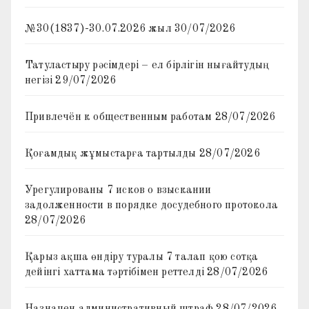
№30(1837)-30.07.2026 жыл
30/07/2026
Татуластыру рәсімдері – ел бірлігін нығайтудың
негізі
29/07/2026
Привлечён к общественным работам
28/07/2026
Қоғамдық жұмыстарға тартылды
28/07/2026
Урегулированы 7 исков о взыскании
задолженности в порядке досудебного протокола
28/07/2026
Қарыз ақша өндіру туралы 7 талап қою сотқа
дейінгі хаттама тәртібімен реттелді
28/07/2026
Назначен административный штраф
28/07/2026