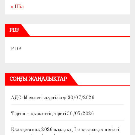
« Шіл
PDF
PDF
СОҢҒЫ ЖАҢАЛЫҚТАР
АДС-М екпесі жүргізілді
30/07/2026
Тәртіп – қызметтің тірегі
30/07/2026
Қазақстанда 2026 жылдың I тоқсанында негізгі