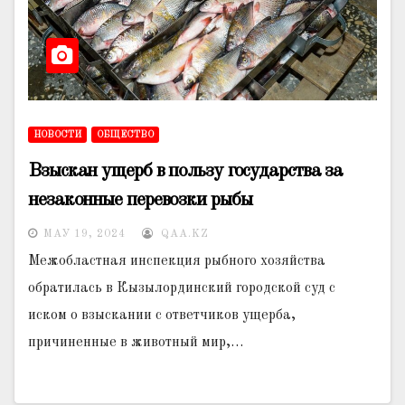
НОВОСТИ
ОБЩЕСТВО
Взыскан ущерб в пользу государства за
незаконные перевозки рыбы
МАУ 19, 2024
QAA.KZ
Межобластная инспекция рыбного хозяйства
обратилась в Кызылординский городской суд с
иском о взыскании с ответчиков ущерба,
причиненные в животный мир,…