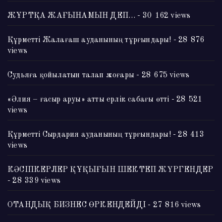
ЖҰРТҚА ЖАҒЫНАМЫН ДЕП…
- 30 162 views
Құрметті Жалағаш ауданының тұрғындары!
- 28 876
views
Судьяға қойылатын талап жоғары
- 28 675 views
«Әлия – ғасыр аруы» атты ерлік сабағы өтті
- 28 521
views
Құрметті Сырдария ауданының тұрғындары!
- 28 413
views
КӘСІПКЕРЛЕР ҚҰҚЫҒЫН ШЕКТЕП ЖҮРГЕНДЕР
- 28 339 views
ОТАНДЫҚ БИЗНЕС ӨРКЕНДЕЙДІ
- 27 816 views