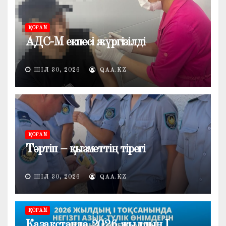
ҚОҒАМ
АДС-М екпесі жүргізілді
ШІЛ 30, 2026
QAA.KZ
ҚОҒАМ
Тәртіп – қызметтің тірегі
ШІЛ 30, 2026
QAA.KZ
ҚОҒАМ
Қазақстанда 2026 жылдың I