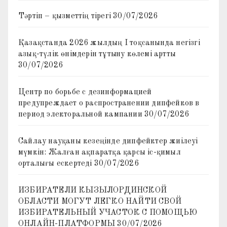
Тәртіп – қызметтің тірегі
30/07/2026
Қазақстанда 2026 жылдың I тоқсанында негізгі
азық-түлік өнімдерін тұтыну көлемі артты
30/07/2026
Центр по борьбе с дезинформацией
предупреждает о распространении дипфейков в
период электоральной кампании
30/07/2026
Сайлау науқаны кезеңінде дипфейктер жиілеуі
мүмкін: Жалған ақпаратқа қарсы іс-қимыл
орталығы ескертеді
30/07/2026
ИЗБИРАТЕЛИ КЫЗЫЛОРДИНСКОЙ
ОБЛАСТИ МОГУТ ЛЕГКО НАЙТИ СВОЙ
ИЗБИРАТЕЛЬНЫЙ УЧАСТОК С ПОМОЩЬЮ
ОНЛАЙН-ПЛАТФОРМЫ
30/07/2026