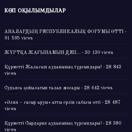
КӨП ОҚЫЛЫМДЫЛАР
АНАЛАРДЫҢ РЕСПУБЛИКАЛЫҚ ФОРУМЫ ӨТТІ
-
91 595 views
ЖҰРТҚА ЖАҒЫНАМЫН ДЕП…
- 30 130 views
Құрметті Жалағаш ауданының тұрғындары!
- 28 843
views
Судьяға қойылатын талап жоғары
- 28 642 views
«Әлия – ғасыр аруы» атты ерлік сабағы өтті
- 28 487
views
Құрметті Сырдария ауданының тұрғындары!
- 28 380
views