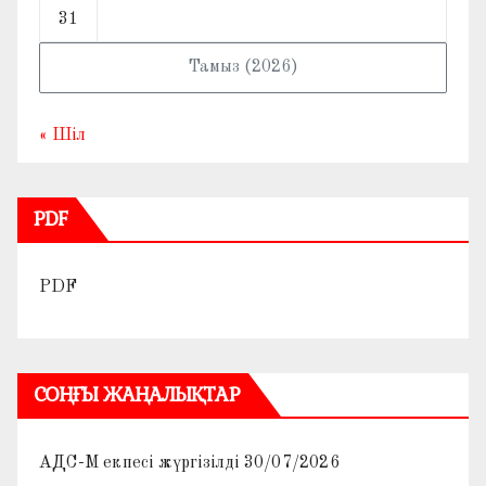
31
Тамыз (2026)
« Шіл
PDF
PDF
СОҢҒЫ ЖАҢАЛЫҚТАР
АДС-М екпесі жүргізілді
30/07/2026