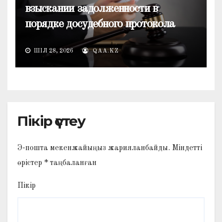
взыскании задолженности в
порядке досудебного протокола
ШІЛ 28, 2026
QAA.KZ
Пікір үстеу
Э-пошта мекенжайыңыз жарияланбайды.
Міндетті
өрістер
*
таңбаланған
Пікір