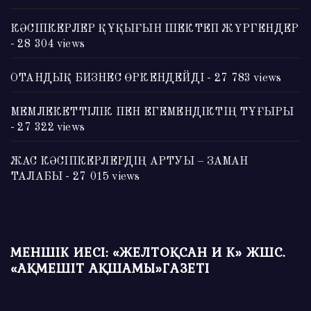
КӘСІПКЕРЛЕР ҚҰҚЫҒЫН ШЕКТЕП ЖҮРГЕНДЕР
- 28 304 views
ОТАНДЫҚ БИЗНЕС ӨРКЕНДЕЙДІ
- 27 783 views
МЕМЛЕКЕТТІЛІК ПЕН ЕГЕМЕНДІКТІҢ ТҰҒЫРЫ
- 27 322 views
ЖАС КӘСІПКЕРЛЕРДІҢ АРТУЫ – ЗАМАН
ТАЛАБЫ
- 27 015 views
МЕНШІК ИЕСІ: «ЖЕЛТОҚСАН И К» ЖШС.
«АҚМЕШІТ АҚШАМЫ»ГАЗЕТІ