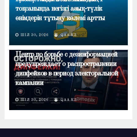
тоқсанында негізгі азық-түлік
өнімдерін тұтыну көлемі артты
ШІЛ 30, 2026
QAA.KZ
ОБЩЕСТВО
Центр по борьбе с дезинформацией
предупреждает о распространении
дипфейков в период электоральной
кампании
ШІЛ 30, 2026
QAA.KZ