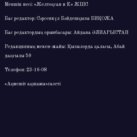
Меншік иесі: «Желтоқсан и К» ЖШС
Бас редактор: Сәрсенкүл Бәйдешқызы БИҚОЖА
Бас редактордың орынбасары: Айдана ӘЛИАРЫСТАН
Редакцияның мекен-жайы: Қызылорда қаласы, Абай
даңғылы 59
Телефон: 23-16-08
«Ақмешіт ақшамы»газеті