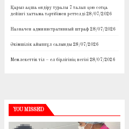
Қарыз ақша өндіру туралы 7 талап қою сотқа
дейінгі хаттама тәртібімен реттелді
28/07/2026
Назначен административный штраф
28/07/2026
Әкімшілік айыппұл салынды
28/07/2026
Мемлекеттік тіл – ел бірлігінің негізі
28/07/2026
YOU MISSED