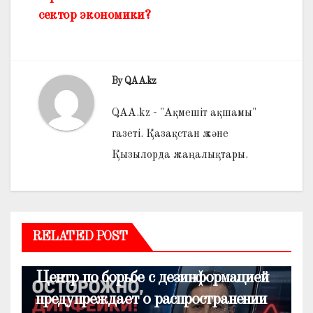
сектор экономики?
By
QAA.kz
QAA.kz - "Ақмешіт ақшамы"
газеті. Қазақстан және
Қызылорда жаңалықтары.
RELATED POST
ОБЩЕСТВО
Центр по борьбе с дезинформацией
предупреждает о распространении