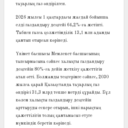
тауарлық газ өндірілген.
2026 жылғы 1 қаңтардағы жағдай бойынша
елді газдандыру деңгейі 64,2%-ға жетіпті.
Табиғи газға қолжетімділік 13,1 млн адамды
қамтып отырған көрінеді.
Үкімет басшысы Мемлекет басшысының
тапсырмасына сәйкес халықты газдандыру
деңгейін 80%-ға дейін жеткізу қажеттігін
атап өтті. Болжамды теңгерімге сәйкес, 2030
жылға қарай Қазақстанда тауарлық газ
өндірісі 31,3 млрд текше метрді құрайды. Бұл
көлем халықты газдандыру деңгейін
арттыруды ескере отырып, ішкі нарықтың
қажеттілігін толық қамтамасыз етуге
мүмкіндік беретін көрінеді.