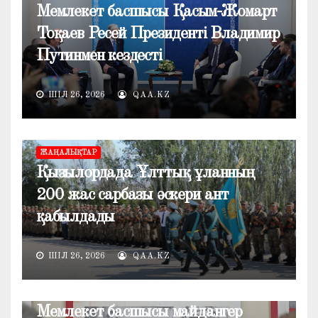
Мемлекет басшысы Қасым-Жомарт
Тоқаев Ресей Президенті Владимир
Путинмен кездесті
ШІЛ 26, 2026
QAA.KZ
ЖАҢАЛЫҚТАР
Қызылордада Ұлттық ұланның
200 жас сарбазы әскери ант
қабылдады
ШІЛ 26, 2026
QAA.KZ
ЖАҢАЛЫҚТАР
Мемлекет басшысы майдангер