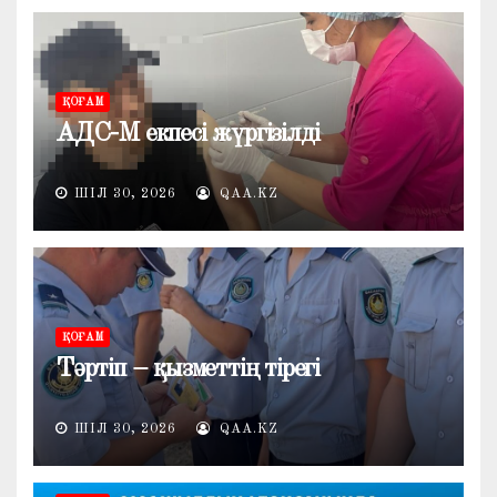
ҚОҒАМ
АДС-М екпесі жүргізілді
ШІЛ 30, 2026
QAA.KZ
ҚОҒАМ
Тәртіп – қызметтің тірегі
ШІЛ 30, 2026
QAA.KZ