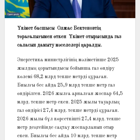
Үкімет басшысы Олжас Бектеновтің
төрағалығымен өткен Үкімет отырысында газ
саласын дамыту мәселелері қаралды.
Энергетика министрлігінің мәліметінше 2025
жылдың қорытындысы бойынша газ өндіру
көлемі 68,2 млрд текше метрді құраған.
Биылғы бес айда 25,9 млрд текше метр газ
өндірілген. 2026 жылға арналған жоспар 64,5
млрд. текше метр екен. 2025 жылы тауарлық
газ өндірісі 27,4 млрд. текше метрді құраған.
2026 жылы бұл көрсеткішті 27,4 млрд. текше
метр деңгейінде сақтау жоспарланып отыр
екен. Биылғы бес айда 10 млрд. текше метр