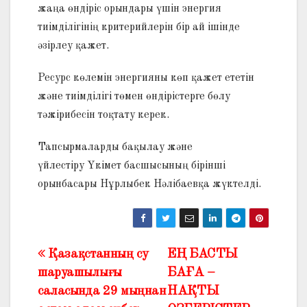
жаңа өндіріс орындары үшін энергия
тиімділігінің критерийлерін бір ай ішінде
әзірлеу қажет.
Ресурс көлемін энергияны көп қажет ететін
және тиімділігі төмен өндірістерге бөлу
тәжірибесін тоқтату керек.
Тапсырмаларды бақылау және
үйлестіру Үкімет басшысының бірінші
орынбасары Нұрлыбек Нәлібаевқа жүктелді.
Қазақстанның су
ЕҢ БАСТЫ
Жазба
шаруашылығы
БАҒА –
навигациясы
саласында 29 мыңнан
НАҚТЫ