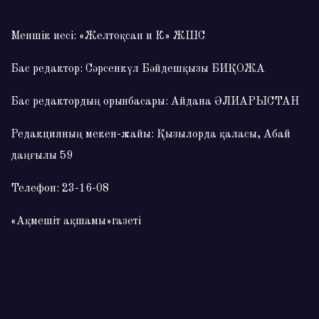
Меншік иесі: «Желтоқсан и К» ЖШС
Бас редактор: Сәрсенкүл Бәйдешқызы БИҚОЖА
Бас редактордың орынбасары: Айдана ӘЛИАРЫСТАН
Редакцияның мекен-жайы: Қызылорда қаласы, Абай
даңғылы 59
Телефон: 23-16-08
«Ақмешіт ақшамы»газеті