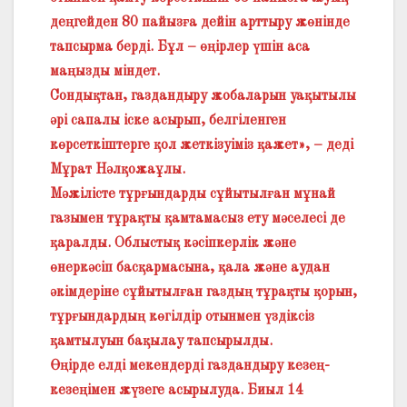
деңгейден 80 пайызға дейін арттыру жөнінде
тапсырма берді. Бұл – өңірлер үшін аса
маңызды міндет.
Сондықтан, газдандыру жобаларын уақытылы
әрі сапалы іске асырып, белгіленген
көрсеткіштерге қол жеткізуіміз қажет», – деді
Мұрат Нәлқожаұлы.
Мәжілісте тұрғындарды сұйытылған мұнай
газымен тұрақ­ты қамтамасыз ету мәселесі де
қаралды. Облыстық кәсіпкерлік және
өнеркәсіп басқармасына, қала және аудан
әкімдеріне сұйытылған газдың тұрақты қорын,
тұрғындардың көгілдір отынмен үздіксіз
қамтылуын бақылау тапсырылды.
Өңірде елді мекендерді газдандыру кезең-
кезеңімен жүзеге асырылуда. Биыл 14