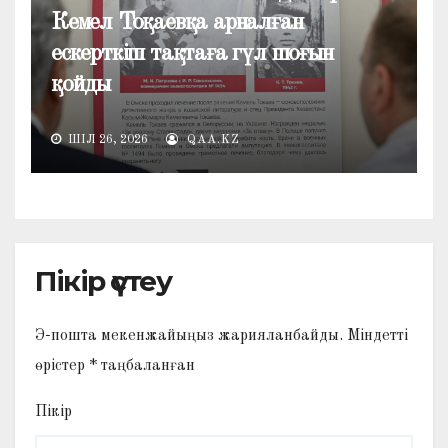
Кемел Тоқаевқа арналған
ескерткіш тақтаға гүл шоғын
қойды
ШІЛ 26, 2026
QAA.KZ
Пікір үстеу
Э-пошта мекенжайыңыз жарияланбайды.
Міндетті
өрістер
*
таңбаланған
Пікір