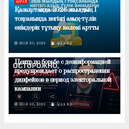
ҚОҒАМ
Қазақстанда 2026 жылдың I
тоқсанында негізгі азық-түлік
өнімдерін тұтыну көлемі артты
ШІЛ 30, 2026
QAA.KZ
ОБЩЕСТВО
Центр по борьбе с дезинформацией
предупреждает о распространении
дипфейков в период электоральной
кампании
ШІЛ 30, 2026
QAA.KZ