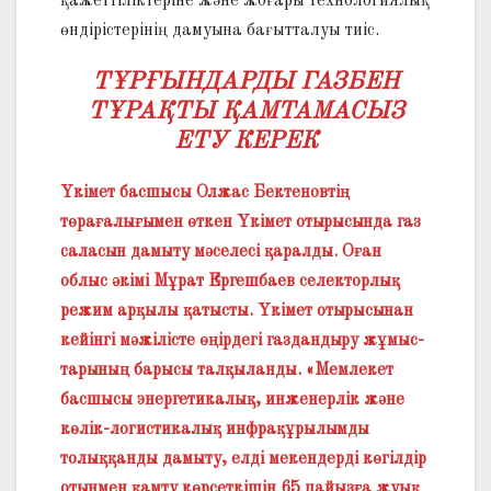
қажеттіліктеріне және жоғары технологиялық
өндірістерінің дамуына бағытталуы тиіс.
ТҰРҒЫНДАРДЫ ГАЗБЕН
ТҰРАҚТЫ ҚАМТАМАСЫЗ
ЕТУ КЕРЕК
Үкімет басшысы Олжас Бектенов­тің
төрағалығымен өткен Үкімет отырысында газ
саласын дамыту мәселесі қарал­ды. Оған
облыс әкімі Мұрат Ергешбаев селекторлық
режим арқылы қатысты. Үкімет отырысынан
кейінгі мәжіліс­­те өңірдегі газдандыру жұмыс­
тарының барысы талқыланды. «Мемлекет
басшысы энер­гетикалық, инженерлік және
көлік-логистикалық инфра­құры­лымды
толыққанды дамыту, елді мекендерді көгілдір
отынмен қамту көрсеткішін 65 пайызға жуық