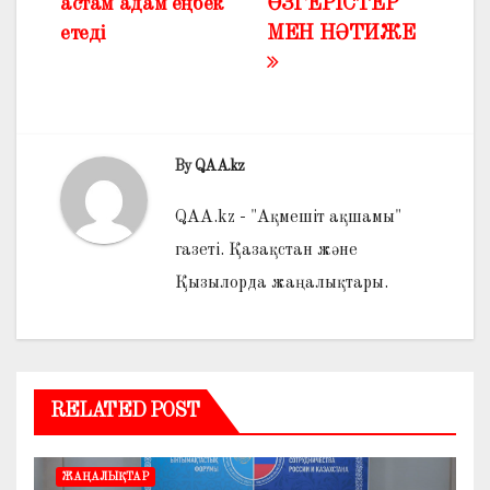
астам адам еңбек
ӨЗГЕРІСТЕР
етеді
МЕН НӘТИЖЕ
By
QAA.kz
QAA.kz - "Ақмешіт ақшамы"
газеті. Қазақстан және
Қызылорда жаңалықтары.
RELATED POST
ЖАҢАЛЫҚТАР