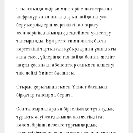
Осы жиында өңір әкімдіктеріне магистралды
инфрақұрылым нысандарын пайдалануға
беру мерзімдерін жергілікті газ тарату
желілерінің дайындық деңгейімен үйлестіру
тапсырылды. Бұл ретте тиімділіктің басты
көрсеткіші тартылған құбырлардың ұзындығы
ғана емес, үйлерінде газ пайда болып, желіге
нақты қосылған абоненттер санымен өлшенуі
тиіс дейді Үкімет басшысы.
Отырыс қорытындысымен Үкімет басшысы
бірқатар тапсырма беріпті.
Сол тапсырмалардың бірі елімізде тұтынудың
тұрақты өсуі жағдайында қолжетімді газ
көлемі бірінші кезекте тұрғындардың