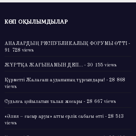
КӨП ОҚЫЛЫМДЫЛАР
АНАЛАРДЫҢ РЕСПУБЛИКАЛЫҚ ФОРУМЫ ӨТТІ
-
91 728 views
ЖҰРТҚА ЖАҒЫНАМЫН ДЕП…
- 30 155 views
Құрметті Жалағаш ауданының тұрғындары!
- 28 868
views
Судьяға қойылатын талап жоғары
- 28 667 views
«Әлия – ғасыр аруы» атты ерлік сабағы өтті
- 28 513
views