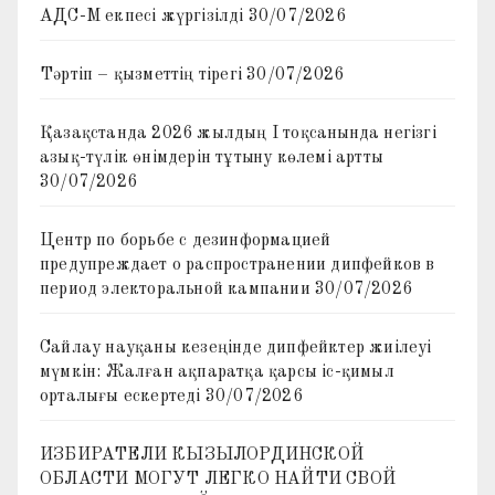
АДС-М екпесі жүргізілді
30/07/2026
Тәртіп – қызметтің тірегі
30/07/2026
Қазақстанда 2026 жылдың I тоқсанында негізгі
азық-түлік өнімдерін тұтыну көлемі артты
30/07/2026
Центр по борьбе с дезинформацией
предупреждает о распространении дипфейков в
период электоральной кампании
30/07/2026
Сайлау науқаны кезеңінде дипфейктер жиілеуі
мүмкін: Жалған ақпаратқа қарсы іс-қимыл
орталығы ескертеді
30/07/2026
ИЗБИРАТЕЛИ КЫЗЫЛОРДИНСКОЙ
ОБЛАСТИ МОГУТ ЛЕГКО НАЙТИ СВОЙ