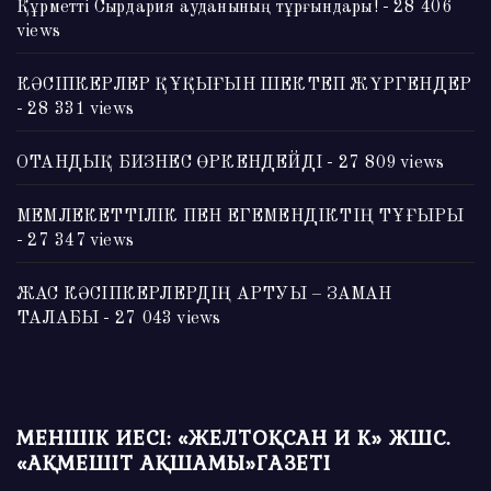
Құрметті Сырдария ауданының тұрғындары!
- 28 406
views
КӘСІПКЕРЛЕР ҚҰҚЫҒЫН ШЕКТЕП ЖҮРГЕНДЕР
- 28 331 views
ОТАНДЫҚ БИЗНЕС ӨРКЕНДЕЙДІ
- 27 809 views
МЕМЛЕКЕТТІЛІК ПЕН ЕГЕМЕНДІКТІҢ ТҰҒЫРЫ
- 27 347 views
ЖАС КӘСІПКЕРЛЕРДІҢ АРТУЫ – ЗАМАН
ТАЛАБЫ
- 27 043 views
МЕНШІК ИЕСІ: «ЖЕЛТОҚСАН И К» ЖШС.
«АҚМЕШІТ АҚШАМЫ»ГАЗЕТІ