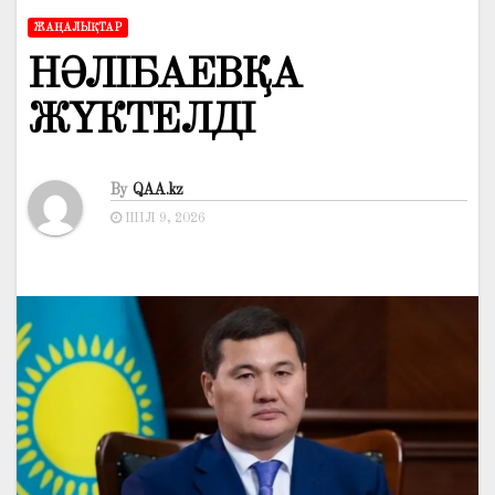
ЖАҢАЛЫҚТАР
НӘЛІБАЕВҚА
ЖҮКТЕЛДІ
By
QAA.kz
ШІЛ 9, 2026