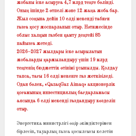
жобаны іске асыруға 4,7 млрд теңге бөлінді.
Оның ішінде 2 өтпелі және 12 жаңа жоба бар.
Жыл соңына дейін 10 елді мекенді табиғи
газға қосу жоспарланып отыр. Нәтижесінде
облыс халқын газбен қамту деңгейі 85
пайызға жетеді.
2026–2027 жылдары іске асырылатын
жобаларды қаржы­ландыру үшін 19 млрд
теңгенің бюджеттік өтінімі ұсынылды. Қолдау
тапса, тағы 16 елді мекенге газ жеткізіледі.
Одан бөлек, «QazaqGaz Aimaq» акционерлік
қоғамының инвестициялық бағдарламасы
аясында 6 елді мекенді газдан­дыру көзделіп
отыр.
Энергетика министрлігі өңір әкімдіктерімен
бірлесіп, тауарлық газға қосылғысы келетін