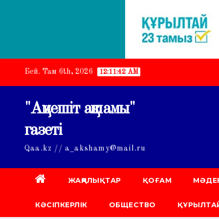
Skip
Бей. Там 6th, 2026
12:11:44 AM
to
content
"Ақмешіт ақшамы"
газеті
Qaa.kz // a_akshamy@mail.ru
ЖАҢАЛЫҚТАР
ҚОҒАМ
МӘДЕ
КӘСІПКЕРЛІК
ОБЩЕСТВО
ҚҰРЫЛТАЙ