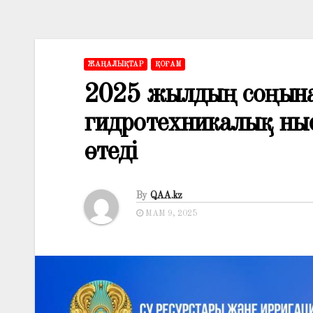
ЖАҢАЛЫҚТАР
ҚОҒАМ
2025 жылдың соңына
гидротехникалық ныс
өтеді
By
QAA.kz
МАМ 9, 2025