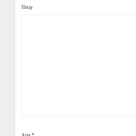
Пікір
Аты
*