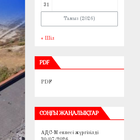
31
Тамыз (2026)
« Шіл
PDF
PDF
СОҢҒЫ ЖАҢАЛЫҚТАР
АДС-М екпесі жүргізілді
30/07/2026