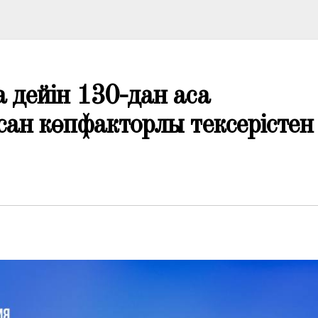
 дейін 130-дан аса
ан көпфакторлы тексерістен