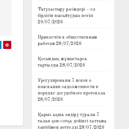
Татуластыру рәсімдері – ел
бірлігін нығайтудың негізі
29/07/2026
Привлечён к общественным
работам
28/07/2026
Қоғамдық жұмыстарға
тартылды
28/07/2026
Урегулированы 7 исков о
взыскании задолженности в
порядке досудебного протокола
28/07/2026
Қарыз ақша өндіру туралы 7
талап қою сотқа дейінгі хаттама
тәртібімен реттелді
28/07/2026