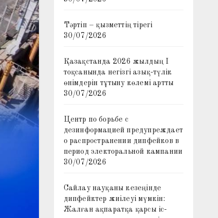
Тәртіп – қызметтің тірегі
30/07/2026
Қазақстанда 2026 жылдың I
тоқсанында негізгі азық-түлік
өнімдерін тұтыну көлемі артты
30/07/2026
Центр по борьбе с
дезинформацией предупреждает
о распространении дипфейков в
период электоральной кампании
30/07/2026
Сайлау науқаны кезеңінде
дипфейктер жиілеуі мүмкін:
Жалған ақпаратқа қарсы іс-