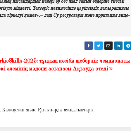
алық нысандардың иелері әр бес жыл сайын өздеріне тиесілі
зуге міндетті. Тексеріс нәтижесінде қауіпсіздік декларациясы
да тіркелуі қажет»,– деді Су ресурстары және ирригация вице-
TurkicSkills-2025: тұңғыш кәсіби шеберлік чемпионаты
ркі әлемінің мәдени астанасы Ақтауда өтеді
і. Қазақстан және Қызылорда жаңалықтары.