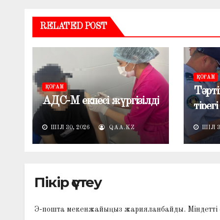
RELATED POST
ҚОҒАМ
ҚОҒАМ
Тәрті
АДС-М екпесі жүргізілді
тірегі
ШІЛ 30, 2026
QAA.KZ
ШІЛ 3
Пікір үстеу
Э-пошта мекенжайыңыз жарияланбайды.
Міндетті