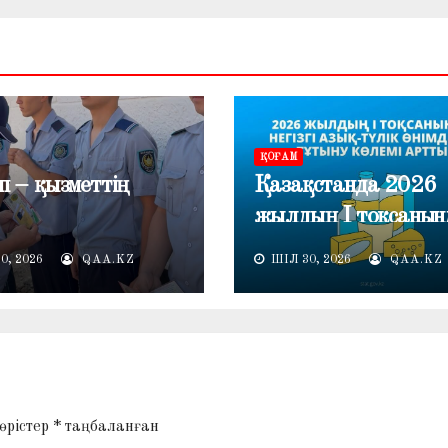
ҚОҒАМ
п – қызметтің
Қазақстанда 2026
жылдың I тоқсанын
негізгі азық-түлік
0, 2026
QAA.KZ
ШІЛ 30, 2026
QAA.KZ
өнімдерін тұтыну кө
артты
 өрістер
*
таңбаланған