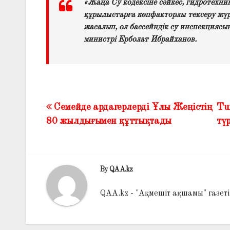
«Жаңа Су кодексіне сәйкес, гидротехник
құрылыстарға көпфакторлы тексеру жүргі
жасалып, ол бассейндік су инспекциясын
министрі Ерболат Ибрайханов.
Семейде ардагерлерді Ұлы Жеңістің
​​
Жазба
80 жылдығымен құттықтады
тү
навигациясы
By
QAA.kz
QAA.kz - "Ақмешіт ақшамы" газет