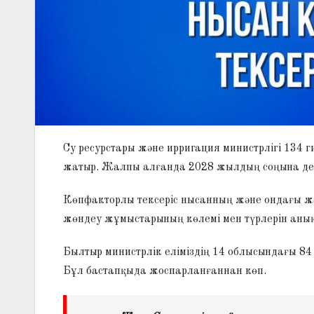
Су ресурстары және ирригация министрлігі 134 
жатыр. Жалпы алғанда 2028 жылдың соңына дейі
Көпфакторлы тексеріс нысанның және ондағы ж
жөндеу жұмыстарының көлемі мен түрлерін анықт
Былтыр министрлік еліміздің 14 облысындағы 8
Бұл бастапқыда жоспарланғаннан көп.