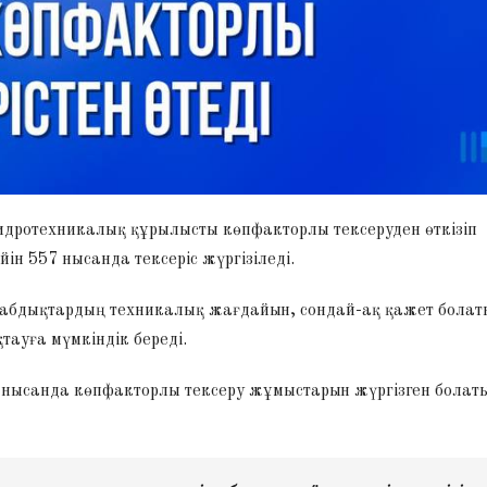
гидротехникалық құрылысты көпфакторлы тексеруден өткізіп
н 557 нысанда тексеріс жүргізіледі.
абдықтардың техникалық жағдайын, сондай-ақ қажет болат
ауға мүмкіндік береді.
4 нысанда көпфакторлы тексеру жұмыстарын жүргізген болат