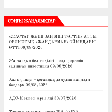
СОҢҒЫ ЖАҢАЛЫҚТАР
«ЖАСТАР ЖӘНЕ ЗАҢ МЕН ТӘРТІП» АТТЫ
ОБЛЫСТЫҚ «ЖАЙДАРМАН» ОЙЫНДАРЫ
ӨТТІ
09/08/2026
Жастардың белсенділігі – елдің ертеңіне
салынған инвестиция
09/08/2026
Халық пікірі – қоғамдық дамудың маңызды
бағдары
09/08/2026
АДС-М екпесі жүргізілді
30/07/2026
Тәртіп – қызметтің тірегі
30/07/2026