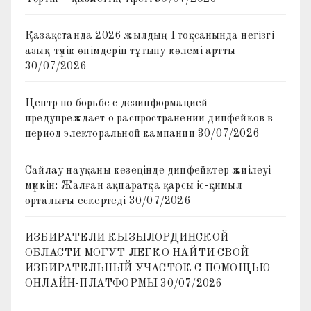
Қазақстанда 2026 жылдың I тоқсанында негізгі
азық-түлік өнімдерін тұтыну көлемі артты
30/07/2026
Центр по борьбе с дезинформацией
предупреждает о распространении дипфейков в
период электоральной кампании
30/07/2026
Сайлау науқаны кезеңінде дипфейктер жиілеуі
мүмкін: Жалған ақпаратқа қарсы іс-қимыл
орталығы ескертеді
30/07/2026
ИЗБИРАТЕЛИ КЫЗЫЛОРДИНСКОЙ
ОБЛАСТИ МОГУТ ЛЕГКО НАЙТИ СВОЙ
ИЗБИРАТЕЛЬНЫЙ УЧАСТОК С ПОМОЩЬЮ
ОНЛАЙН-ПЛАТФОРМЫ
30/07/2026