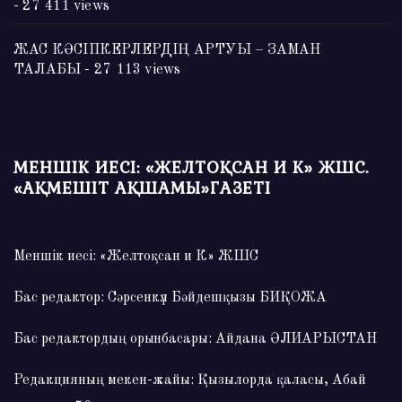
- 27 411 views
ЖАС КӘСІПКЕРЛЕРДІҢ АРТУЫ – ЗАМАН
ТАЛАБЫ
- 27 113 views
МЕНШІК ИЕСІ: «ЖЕЛТОҚСАН И К» ЖШС.
«АҚМЕШІТ АҚШАМЫ»ГАЗЕТІ
Меншік иесі: «Желтоқсан и К» ЖШС
Бас редактор: Сәрсенкүл Бәйдешқызы БИҚОЖА
Бас редактордың орынбасары: Айдана ӘЛИАРЫСТАН
Редакцияның мекен-жайы: Қызылорда қаласы, Абай