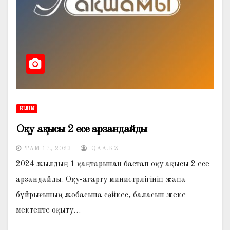
БІЛІМ
Оқу ақысы 2 есе арзандайды
ТАМ 17, 2023
QAA.KZ
2024 жылдың 1 қаңтарынан бастап оқу ақысы 2 есе
арзандайды. Оқу-ағарту министрлігінің жаңа
бұйрығының жобасына сәйкес, баласын жеке
мектепте оқыту…