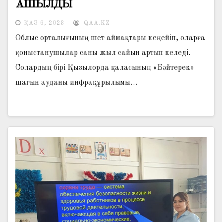
АШЫЛДЫ
ҚАЗ 6, 2023
QAA.KZ
Облыс орталығының шет аймақтары кеңейіп, оларға
қоныстанушылар саны жыл сайын артып келеді.
Солардың бірі Қызылорда қаласының «Бәйтерек»
шағын ауданы инфрақұрылымы…