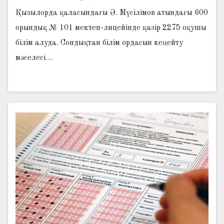
Қызылорда қаласындағы Ә. Мүсілімов атындағы 600
орындық № 101 мектеп-лицейінде қазір 2275 оқушы
білім алуда. Сондықтан білім ордасын кеңейту
мәселесі…