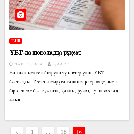
БІЛІМ
ҰБТ-да шоколадқа рұқсат
МАМ 18, 2023
QAA.KZ
Биылғы мектеп бітіруші түлектер үшін ҰБТ
басталды. Тест тапсыруға талапкерлер өздерімен
бірге жеке бас куәлігін, қалам, ручкі, су, шоколад
алып…
Жазбалар
1
…
15
16