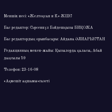
Меншік иесі: «Желтоқсан и К» ЖШС
Бас редактор: Сәрсенкүл Бәйдешқызы БИҚОЖА
Бас редактордың орынбасары: Айдана ӘЛИАРЫСТАН
Редакцияның мекен-жайы: Қызылорда қаласы, Абай
даңғылы 59
Телефон: 23-16-08
«Ақмешіт ақшамы»газеті