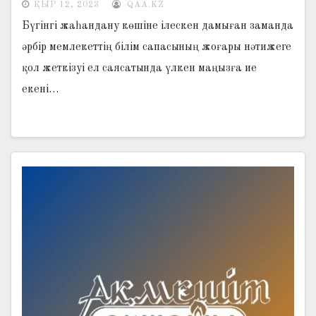
ҚЫР 12, 2023
QAA.KZ
Бүгінгі жаһандану көшіне ілескен дамыған заманда
әрбір мемлекеттің білім сапасының жоғары нәтижеге
қол жеткізуі ел саясатында үлкен маңызға ие
екені…