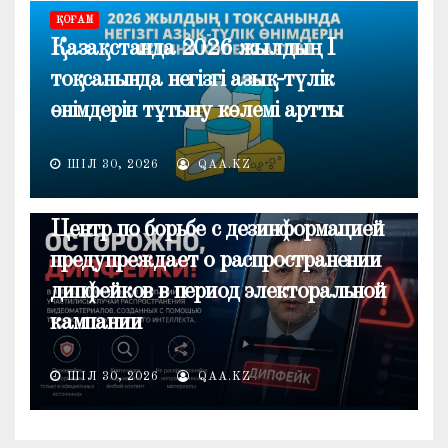
ҚОҒАМ
Қазақстанда 2026 жылдың I
тоқсанында негізгі азық-түлік
өнімдерін тұтыну көлемі артты
ШІЛ 30, 2026
QAA.KZ
ОБЩЕСТВО
Центр по борьбе с дезинформацией
предупреждает о распространении
дипфейков в период электоральной
кампании
ШІЛ 30, 2026
QAA.KZ