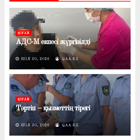
ҚОҒАМ
АДС-М екпесі жүргізілді
ШІЛ 30, 2026
QAA.KZ
ҚОҒАМ
Тәртіп – қызметтің тірегі
ШІЛ 30, 2026
QAA.KZ