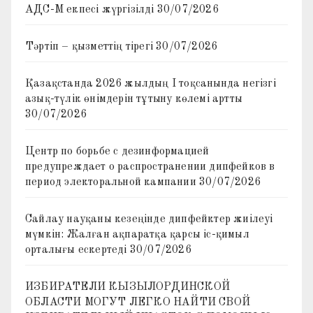
АДС-М екпесі жүргізілді
30/07/2026
Тәртіп – қызметтің тірегі
30/07/2026
Қазақстанда 2026 жылдың I тоқсанында негізгі
азық-түлік өнімдерін тұтыну көлемі артты
30/07/2026
Центр по борьбе с дезинформацией
предупреждает о распространении дипфейков в
период электоральной кампании
30/07/2026
Сайлау науқаны кезеңінде дипфейктер жиілеуі
мүмкін: Жалған ақпаратқа қарсы іс-қимыл
орталығы ескертеді
30/07/2026
ИЗБИРАТЕЛИ КЫЗЫЛОРДИНСКОЙ
ОБЛАСТИ МОГУТ ЛЕГКО НАЙТИ СВОЙ