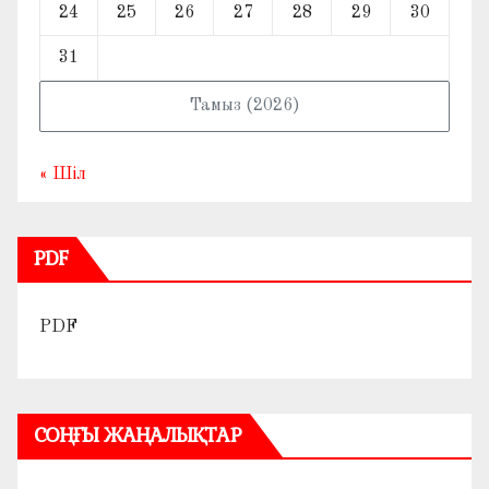
24
25
26
27
28
29
30
31
Тамыз (2026)
« Шіл
PDF
PDF
СОҢҒЫ ЖАҢАЛЫҚТАР