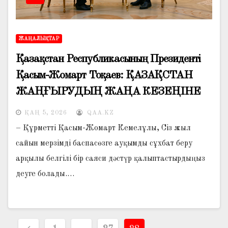
ЖАҢАЛЫҚТАР
Қазақстан Республикасының Президенті
Қасым-Жомарт Тоқаев: ҚАЗАҚСТАН
ЖАҢҒЫРУДЫҢ ЖАҢА КЕЗЕҢІНЕ
ҚАДАМ БАСТЫ
ҚАҢ 5, 2026
QAA.KZ
– Құрметті Қасым-Жомарт Кемелұлы, Сіз жыл
сайын мерзімді баспасөзге ауқымды сұхбат беру
арқылы белгілі бір саяси дәстүр қалыптастырдыңыз
деуге болады.…