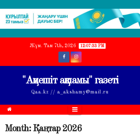
Skip
Жұм. Там 7th, 2026
12:07:34 PM
to
content
"Ақмешіт ақшамы" газеті
Qaa.kz // a_akshamy@mail.ru
Month:
Қаңтар 2026