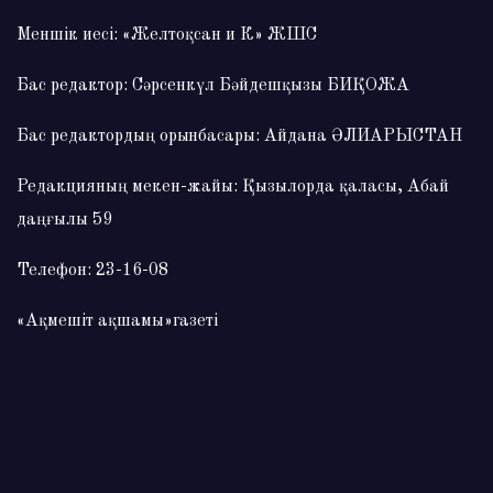
Меншік иесі: «Желтоқсан и К» ЖШС
Бас редактор: Сәрсенкүл Бәйдешқызы БИҚОЖА
Бас редактордың орынбасары: Айдана ӘЛИАРЫСТАН
Редакцияның мекен-жайы: Қызылорда қаласы, Абай
даңғылы 59
Телефон: 23-16-08
«Ақмешіт ақшамы»газеті