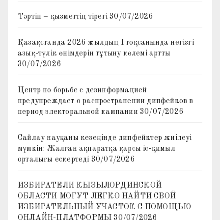
Тәртіп – қызметтің тірегі
30/07/2026
Қазақстанда 2026 жылдың I тоқсанында негізгі
азық-түлік өнімдерін тұтыну көлемі артты
30/07/2026
Центр по борьбе с дезинформацией
предупреждает о распространении дипфейков в
период электоральной кампании
30/07/2026
Сайлау науқаны кезеңінде дипфейктер жиілеуі
мүмкін: Жалған ақпаратқа қарсы іс-қимыл
орталығы ескертеді
30/07/2026
ИЗБИРАТЕЛИ КЫЗЫЛОРДИНСКОЙ
ОБЛАСТИ МОГУТ ЛЕГКО НАЙТИ СВОЙ
ИЗБИРАТЕЛЬНЫЙ УЧАСТОК С ПОМОЩЬЮ
ОНЛАЙН-ПЛАТФОРМЫ
30/07/2026