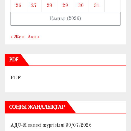
26
27
28
29
30
31
Қаңтар (2026)
« Жел
Ақп »
PDF
PDF
СОҢҒЫ ЖАҢАЛЫҚТАР
АДС-М екпесі жүргізілді
30/07/2026