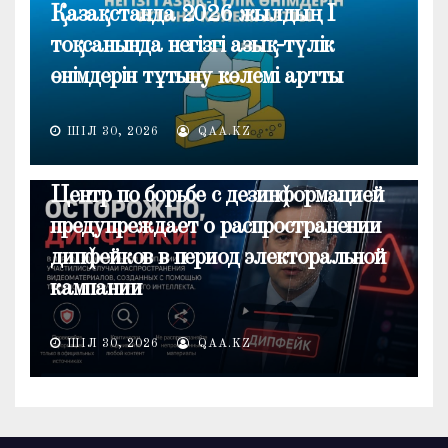
Қазақстанда 2026 жылдың I
тоқсанында негізгі азық-түлік
өнімдерін тұтыну көлемі артты
ШІЛ 30, 2026
QAA.KZ
ОБЩЕСТВО
Центр по борьбе с дезинформацией
предупреждает о распространении
дипфейков в период электоральной
кампании
ШІЛ 30, 2026
QAA.KZ