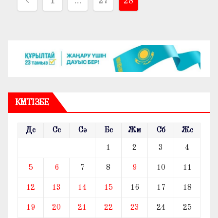
Жазбалар
1
…
27
28
навигациясы
КҮНТІЗБЕ
Дс
Сс
Сә
Бс
Жм
Сб
Жс
1
2
3
4
5
6
7
8
9
10
11
12
13
14
15
16
17
18
19
20
21
22
23
24
25