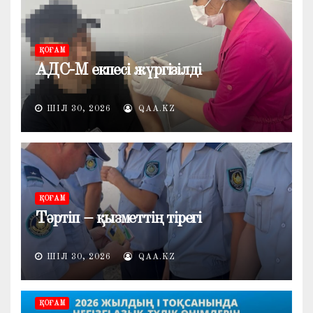
ҚОҒАМ
АДС-М екпесі жүргізілді
ШІЛ 30, 2026
QAA.KZ
ҚОҒАМ
Тәртіп – қызметтің тірегі
ШІЛ 30, 2026
QAA.KZ
ҚОҒАМ