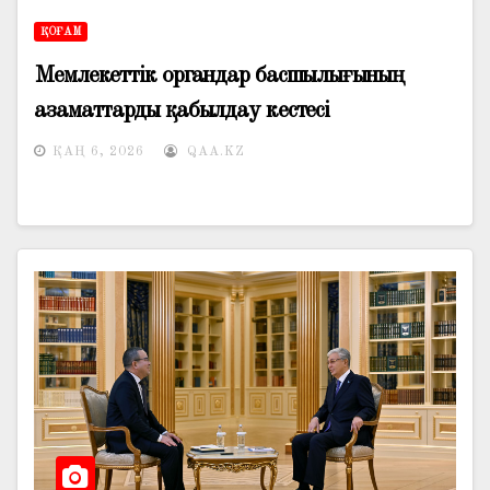
ҚОҒАМ
Мемлекеттік органдар басшылығының
азаматтарды қабылдау кестесі
ҚАҢ 6, 2026
QAA.KZ