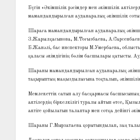
Бүгін «Әкімшілік рәсімдер мен әкімшілік актіле
мамандандырылған ауданаралық әкімшілік соты жә
Шараға мамандандырылған ауданаралық әкімшіл
З.Жарылқасынова, М.Тоғызбаева, А.Сарсенбаев,
Б.Жанәлі, бас инспекторы М.Умербаева, облыс
қаласы әкімдігінің бөлім басшылары қатысты. А
Шараны мамандандырылған ауданаралық әкімшілі
тақырыптың маңыздылығына тоқталып, әкімшілік-р
Мемлекеттік сатып алу басқармасы басшысының 
актілердің біркелкілігі туралы айтып өтсе, Қыз
актіге қойылатын талаптар мен сотқа дейінгі әкім
Шараны Г.Мырзатаева қорытындылап, заң талапт