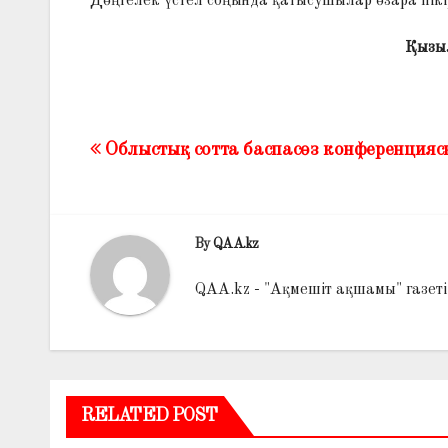
Дөңгелек үстел соңында қатысушылар өзара пікі
Қызыл
Облыстық сотта баспасөз конференциясы
Жазба
навигациясы
By
QAA.kz
QAA.kz - "Ақмешіт ақшамы" газет
RELATED POST