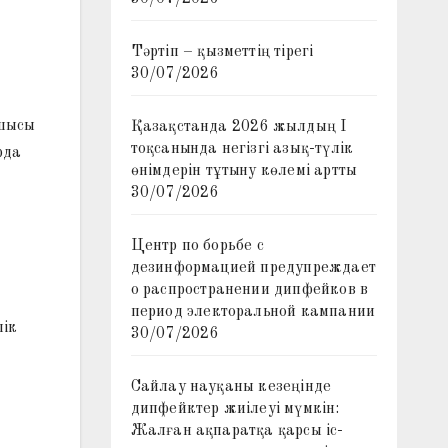
Тәртіп – қызметтің тірегі
30/07/2026
сшысы
Қазақстанда 2026 жылдың I
тоқсанында негізгі азық-түлік
рда
өнімдерін тұтыну көлемі артты
30/07/2026
Центр по борьбе с
дезинформацией предупреждает
о распространении дипфейков в
период электоральной кампании
лік
30/07/2026
Сайлау науқаны кезеңінде
дипфейктер жиілеуі мүмкін:
Жалған ақпаратқа қарсы іс-