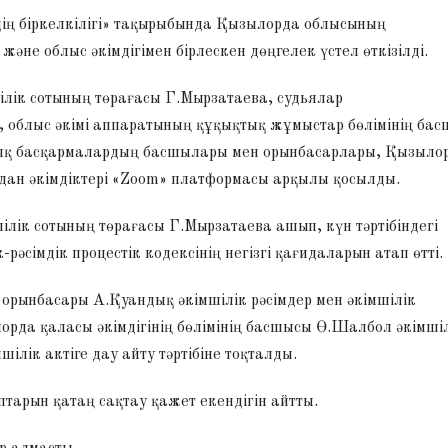
рдің біркелкілігі» тақырыбында Қызылорда облысының
не облыс әкімдігімен бірлескен дөңгелек үстел өткізілді.
ік сотының төрағасы Г.Мырзатаева, судьялар
 облыс әкімі аппаратының құқықтық жұмыстар бөлімінің ба
тық басқармалардың басшылары мен орынбасарлары, Қызыло
удан әкімдіктері «Zoom» платформасы арқылы қосылды.
к сотының төрағасы Г.Мырзатаева ашып, күн тәртібіндегі
әсімдік процестік кодексінің негізгі қағидаларын атап өтті.
орынбасары А.Қуандық әкімшілік рәсімдер мен әкімшілік
ылорда қаласы әкімдігінің бөлімінің басшысы Ө.Шалбол әкімші
шілік актіге дау айту тәртібіне тоқталды.
арын қатаң сақтау қажет екендігін айтты.