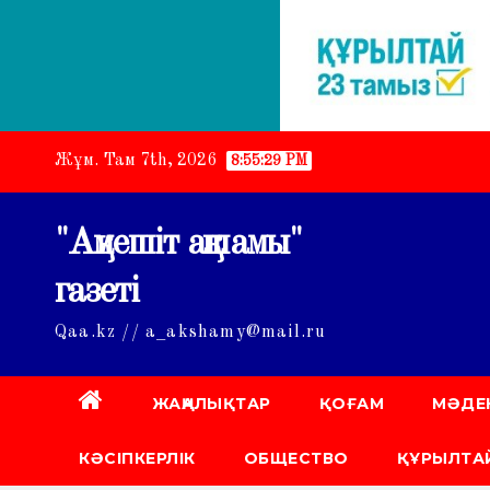
Skip
Жұм. Там 7th, 2026
8:55:30 PM
to
content
"Ақмешіт ақшамы"
газеті
Qaa.kz // a_akshamy@mail.ru
ЖАҢАЛЫҚТАР
ҚОҒАМ
МӘДЕ
КӘСІПКЕРЛІК
ОБЩЕСТВО
ҚҰРЫЛТАЙ