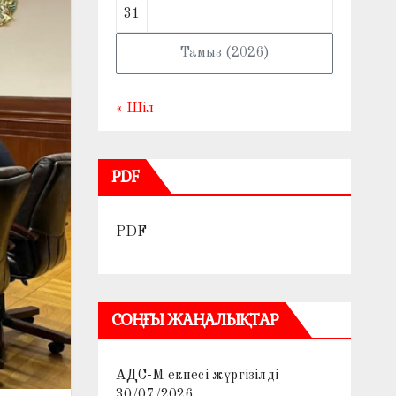
31
Тамыз (2026)
« Шіл
PDF
PDF
СОҢҒЫ ЖАҢАЛЫҚТАР
АДС-М екпесі жүргізілді
30/07/2026