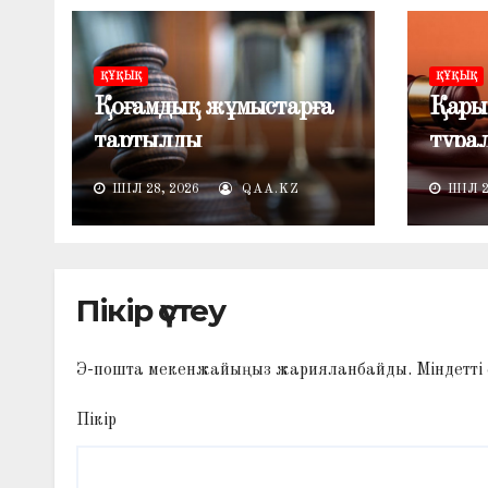
ҚҰҚЫҚ
ҚҰҚЫҚ
Қоғамдық жұмыстарға
Қары
тартылды
тура
сотқа
ШІЛ 28, 2026
QAA.KZ
ШІЛ 2
тәрті
Пікір үстеу
Э-пошта мекенжайыңыз жарияланбайды.
Міндетті
Пікір