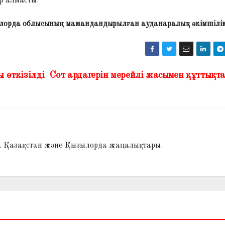
р алмасты.
орда облысының мамандандырылған ауданаралық әкімшілік
 өткізілді
Сот ардагерін мерейлі жасымен құттық
і. Қазақстан және Қызылорда жаңалықтары.