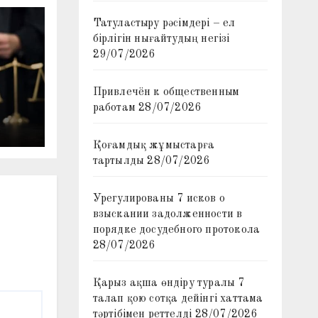
Татуластыру рәсімдері – ел
бірлігін нығайтудың негізі
29/07/2026
Привлечён к общественным
работам
28/07/2026
Қоғамдық жұмыстарға
тартылды
28/07/2026
Урегулированы 7 исков о
взыскании задолженности в
порядке досудебного протокола
28/07/2026
Қарыз ақша өндіру туралы 7
талап қою сотқа дейінгі хаттама
тәртібімен реттелді
28/07/2026