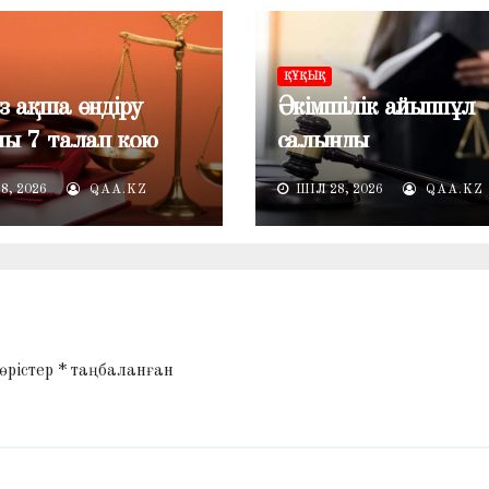
ҚҰҚЫҚ
з ақша өндіру
Әкімшілік айыппұл
лы 7 талап қою
салынды
 дейінгі хаттама
8, 2026
QAA.KZ
ШІЛ 28, 2026
QAA.KZ
бімен реттелді
 өрістер
*
таңбаланған