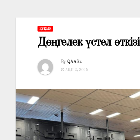
ҚҰҚЫҚ
Дөңгелек үстел өткізі
By
QAA.kz
АҚП 2, 2025