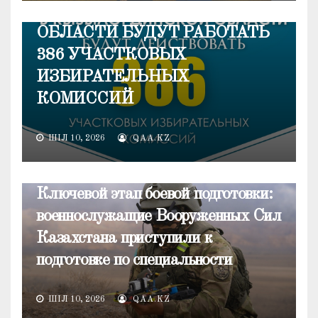
КЫЗЫЛОРДИНСКОЙ
ОБЛАСТИ БУДУТ РАБОТАТЬ
386 УЧАСТКОВЫХ
ИЗБИРАТЕЛЬНЫХ
КОМИССИЙ
ШІЛ 10, 2026
QAA.KZ
НОВОСТИ
Ключевой этап боевой подготовки:
военнослужащие Вооруженных Сил
Казахстана приступили к
подготовке по специальности
ШІЛ 10, 2026
QAA.KZ