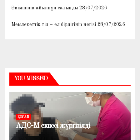
Әкімшілік айыппұл салынды
28/07/2026
Мемлекеттік тіл – ел бірлігінің негізі
28/07/2026
YOU MISSED
ҚОҒАМ
АДС-М екпесі жүргізілді