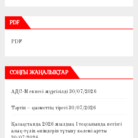
PDF
PDF
СОҢҒЫ ЖАҢАЛЫҚТАР
АДС-М екпесі жүргізілді
30/07/2026
Тәртіп – қызметтің тірегі
30/07/2026
Қазақстанда 2026 жылдың I тоқсанында негізгі
азық-түлік өнімдерін тұтыну көлемі артты
30/07/2026