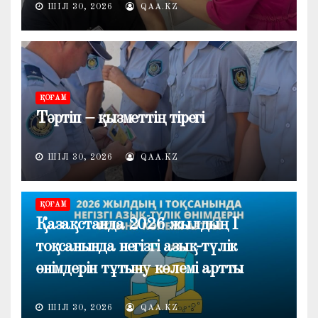
ШІЛ 30, 2026
QAA.KZ
ҚОҒАМ
Тәртіп – қызметтің тірегі
ШІЛ 30, 2026
QAA.KZ
ҚОҒАМ
Қазақстанда 2026 жылдың I
тоқсанында негізгі азық-түлік
өнімдерін тұтыну көлемі артты
ШІЛ 30, 2026
QAA.KZ