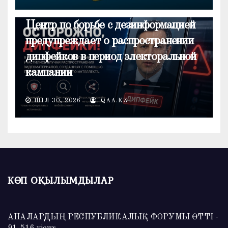
ОБЩЕСТВО
Центр по борьбе с дезинформацией
предупреждает о распространении
дипфейков в период электоральной
кампании
ШІЛ 30, 2026
QAA.KZ
КӨП ОҚЫЛЫМДЫЛАР
АНАЛАРДЫҢ РЕСПУБЛИКАЛЫҚ ФОРУМЫ ӨТТІ
-