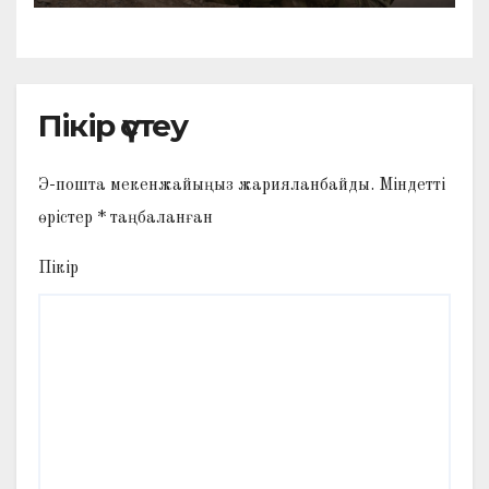
Пікір үстеу
Э-пошта мекенжайыңыз жарияланбайды.
Міндетті
өрістер
*
таңбаланған
Пікір