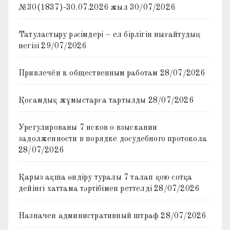
№30(1837)-30.07.2026 жыл
30/07/2026
Татуластыру рәсімдері – ел бірлігін нығайтудың
негізі
29/07/2026
Привлечён к общественным работам
28/07/2026
Қоғамдық жұмыстарға тартылды
28/07/2026
Урегулированы 7 исков о взыскании
задолженности в порядке досудебного протокола
28/07/2026
Қарыз ақша өндіру туралы 7 талап қою сотқа
дейінгі хаттама тәртібімен реттелді
28/07/2026
Назначен административный штраф
28/07/2026