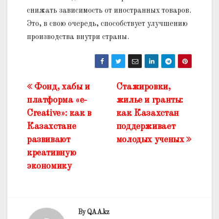
снижать зависимость от иностранных товаров.
Это, в свою очередь, способствует улучшению
производства внутри страны.
Фонд, хабы и
Стажировки,
Жазба
платформа «e-
жилье и гранты:
навигациясы
Creative»: как в
как Казахстан
Казахстане
поддерживает
развивают
молодых ученых
креативную
экономику
By
QAA.kz