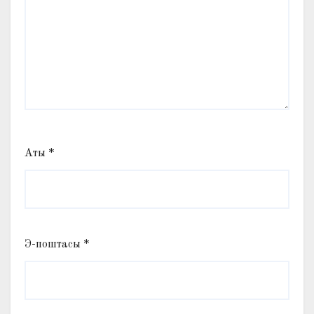
Аты
*
Э-поштасы
*