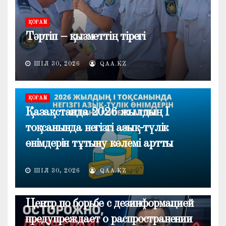
ҚОҒАМ
Тәртіп – қызметтің тірегі
ШІЛ 30, 2026
QAA.KZ
ҚОҒАМ
Қазақстанда 2026 жылдың I
тоқсанында негізгі азық-түлік
өнімдерін тұтыну көлемі артты
ШІЛ 30, 2026
QAA.KZ
ОБЩЕСТВО
Центр по борьбе с дезинформацией
предупреждает о распространении