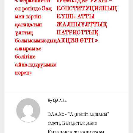
«Өркениетті
«РӘМІЗДЕР РУХЫ –
Жазба
ел ретінде Заң
КОНСТИТУЦИЯНЫҢ
навигациясы
мен тәртіп
КҮШІ» АТТЫ
қағидатын
ЖАЛПЫҰЛТТЫҚ
ұлттық
ПАТРИОТТЫҚ
болмысымыздың
АКЦИЯ ӨТТІ
ажырамас
бөлігіне
айналдыруымыз
керек»
By
QAA.kz
QAA.kz - "Ақмешіт ақшамы"
газеті. Қазақстан және
Қызылорда жаңалықтары.