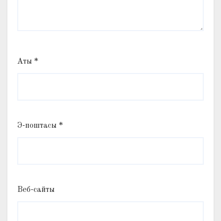
Аты
*
Э-поштасы
*
Веб-сайты