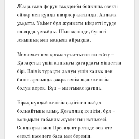
Жаңа ғана форум тақырыбы бойынша өзекті
ойлар мен құнды пікірлер айтылды. Алдағы
уақытта Үкімет бұл жұмысты міндетті түрде
назарда ұстайды. Шын мәнінде, бүгінгі
жиынның мән-маңызы айрықша.
Мемлекет пен қоғам тұтастығын нығайту –
Қазақстан үшін алдыңғы қатардағы міндеттің
бірі. Еліміз тұрақты дамуы үшін халық пен
билік арасында өзара сенім және келісім
болуы керек. Бұл – мызғымас қағида.
Бірақ мұндай келісім өздігінен пайда
болмайтыны анық. Қоғамдық келісім, бұл –
көпқырлы табанды жұмыстың нәтижесі.
Сондықтан мен Президент ретінде осы өте
өзекті мәселеге баса мән беремін.