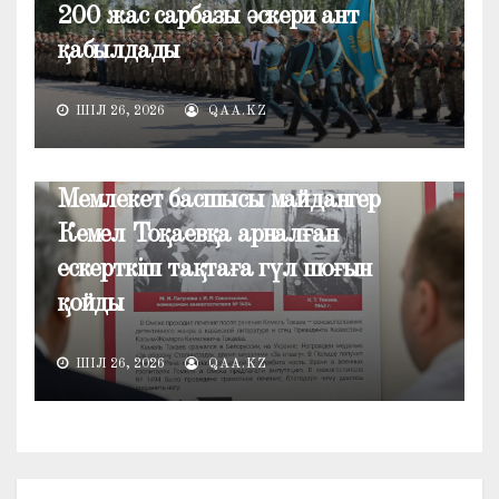
200 жас сарбазы әскери ант
қабылдады
ШІЛ 26, 2026
QAA.KZ
ЖАҢАЛЫҚТАР
Мемлекет басшысы майдангер
Кемел Тоқаевқа арналған
ескерткіш тақтаға гүл шоғын
қойды
ШІЛ 26, 2026
QAA.KZ