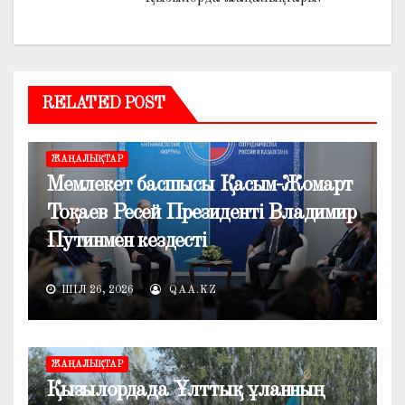
RELATED POST
ЖАҢАЛЫҚТАР
Мемлекет басшысы Қасым-Жомарт
Тоқаев Ресей Президенті Владимир
Путинмен кездесті
ШІЛ 26, 2026
QAA.KZ
ЖАҢАЛЫҚТАР
Қызылордада Ұлттық ұланның