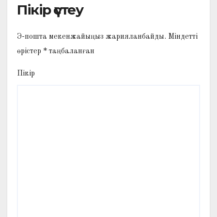
Пікір үстеу
Э-пошта мекенжайыңыз жарияланбайды.
Міндетті
өрістер
*
таңбаланған
Пікір