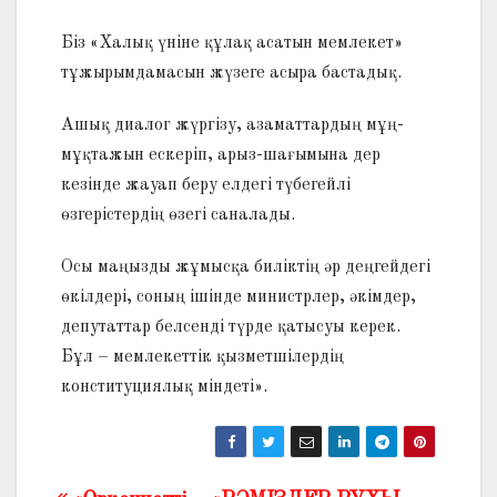
Біз «Халық үніне құлақ асатын мемлекет»
тұжырымдамасын жүзеге асыра бастадық.
Ашық диалог жүргізу, азаматтардың мұң-
мұқтажын ескеріп, арыз-шағымына дер
кезінде жауап беру елдегі түбегейлі
өзгерістердің өзегі саналады.
Осы маңызды жұмысқа биліктің әр деңгейдегі
өкілдері, соның ішінде министрлер, әкімдер,
депутаттар белсенді түрде қатысуы керек.
Бұл – мемлекеттік қызметшілердің
конституциялық міндеті».