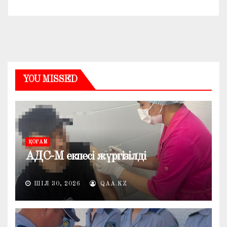
YOU MISSED
ҚОҒАМ
АДС-М екпесі жүргізілді
ШІЛ 30, 2026
QAA.KZ