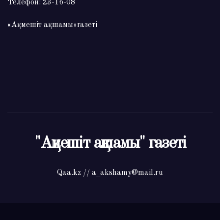
Телефон: 23-16-08
«Ақмешіт ақшамы»газеті
"Ақмешіт ақшамы" газеті
Qaa.kz // a_akshamy@mail.ru