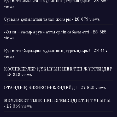
Құрметті Жалағаш ауданының тұрғындары!
- 28 880
views
Судьяға қойылатын талап жоғары
- 28 679 views
«Әлия – ғасыр аруы» атты ерлік сабағы өтті
- 28 525
views
Құрметті Сырдария ауданының тұрғындары!
- 28 417
views
КӘСІПКЕРЛЕР ҚҰҚЫҒЫН ШЕКТЕП ЖҮРГЕНДЕР
- 28 343 views
ОТАНДЫҚ БИЗНЕС ӨРКЕНДЕЙДІ
- 27 820 views
МЕМЛЕКЕТТІЛІК ПЕН ЕГЕМЕНДІКТІҢ ТҰҒЫРЫ
- 27 359 views