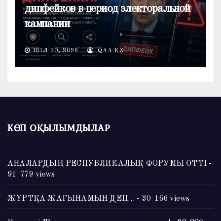
дипфейков в период электоральной
кампании
ШІЛ 30, 2026
QAA.KZ
КӨП ОҚЫЛЫМДЫЛАР
АНАЛАРДЫҢ РЕСПУБЛИКАЛЫҚ ФОРУМЫ ӨТТІ
-
91 779 views
ЖҰРТҚА ЖАҒЫНАМЫН ДЕП…
- 30 166 views