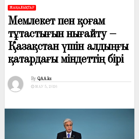
ЖАҢАЛЫҚТАР
Мемлекет пен қоғам
тұтастығын нығайту –
Қазақстан үшін алдыңғы
қатардағы міндеттің бірі
By
QAA.kz
МАУ 5, 2026