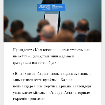
Президент: «Мемлекет пен қоғам тұтастығын
нығайту – Қазақстан үшін алдыңғы
қатардағы міндеттің бірі»
«Ең алдымен, баршаңызды алқалы жиынның
ашылуымен құттықтаймын! Қадірлі
меймандарға осы форумға арнайы келгендері
үшін алғыс айтамын. Сіздерді Астана төрінде
көргеніме ризамын.