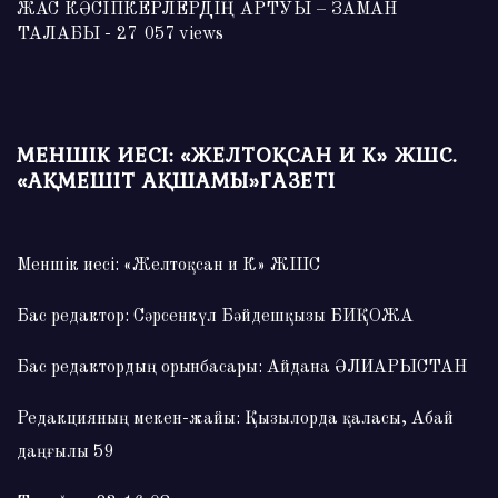
ЖАС КӘСІПКЕРЛЕРДІҢ АРТУЫ – ЗАМАН
ТАЛАБЫ
- 27 057 views
МЕНШІК ИЕСІ: «ЖЕЛТОҚСАН И К» ЖШС.
«АҚМЕШІТ АҚШАМЫ»ГАЗЕТІ
Меншік иесі: «Желтоқсан и К» ЖШС
Бас редактор: Сәрсенкүл Бәйдешқызы БИҚОЖА
Бас редактордың орынбасары: Айдана ӘЛИАРЫСТАН
Редакцияның мекен-жайы: Қызылорда қаласы, Абай
даңғылы 59