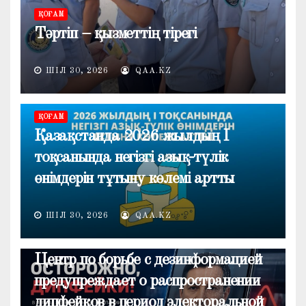
ҚОҒАМ
Тәртіп – қызметтің тірегі
ШІЛ 30, 2026
QAA.KZ
ҚОҒАМ
Қазақстанда 2026 жылдың I
тоқсанында негізгі азық-түлік
өнімдерін тұтыну көлемі артты
ШІЛ 30, 2026
QAA.KZ
ОБЩЕСТВО
Центр по борьбе с дезинформацией
предупреждает о распространении
дипфейков в период электоральной