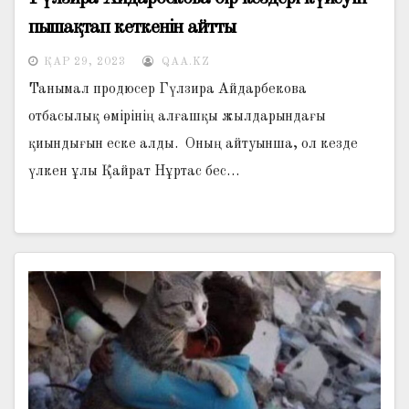
пышақтап кеткенін айтты
ҚАР 29, 2023
QAA.KZ
Танымал продюсер Гүлзира Айдарбекова
отбасылық өмірінің алғашқы жылдарындағы
қиындығын еске алды. Оның айтуынша, ол кезде
үлкен ұлы Қайрат Нұртас бес…