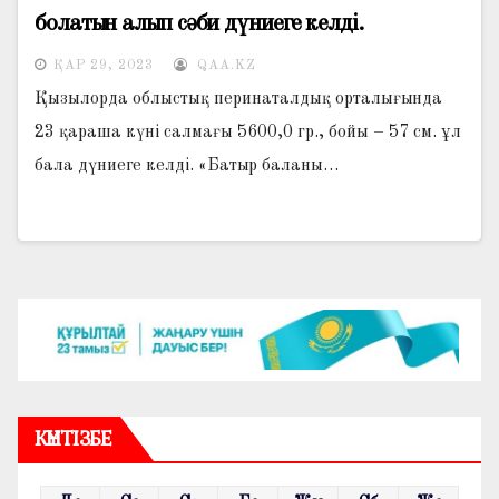
болатын алып сәби дүниеге келді.
ҚАР 29, 2023
QAA.KZ
Қызылорда облыстық перинаталдық орталығында
23 қараша күні салмағы 5600,0 гр., бойы – 57 см. ұл
бала дүниеге келді. «Батыр баланы…
КҮНТІЗБЕ