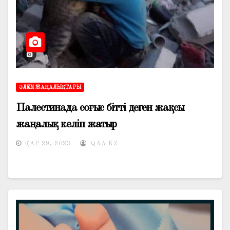
ӘЛЕМ ЖАҢАЛЫҚТАРЫ
Палестинада соғыс бітті деген жақсы
жаңалық келіп жатыр
ҚАР 29, 2023
QAA.KZ