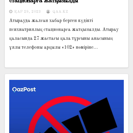
стационарға жатқызылды
ҚАР 29, 2023
QAA.KZ
Атырауда жалған хабар берген күдікті
психиатриялық стационарға жатқызылды. Атырау
қаласында 27 жастағы қала тұрғыны анасының
ұялы телефоны арқылы «102» нөміріне…