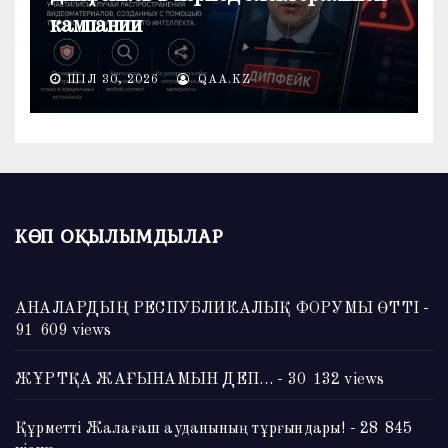
кампании
ШІЛ 30, 2026
QAA.KZ
КӨП ОҚЫЛЫМДЫЛАР
АНАЛАРДЫҢ РЕСПУБЛИКАЛЫҚ ФОРУМЫ ӨТТІ
-
91 609 views
ЖҰРТҚА ЖАҒЫНАМЫН ДЕП…
- 30 132 views
Құрметті Жалағаш ауданының тұрғындары!
- 28 845