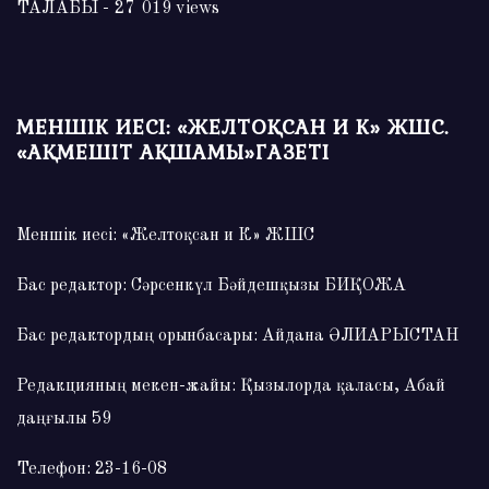
ТАЛАБЫ
- 27 019 views
МЕНШІК ИЕСІ: «ЖЕЛТОҚСАН И К» ЖШС.
«АҚМЕШІТ АҚШАМЫ»ГАЗЕТІ
Меншік иесі: «Желтоқсан и К» ЖШС
Бас редактор: Сәрсенкүл Бәйдешқызы БИҚОЖА
Бас редактордың орынбасары: Айдана ӘЛИАРЫСТАН
Редакцияның мекен-жайы: Қызылорда қаласы, Абай
даңғылы 59
Телефон: 23-16-08