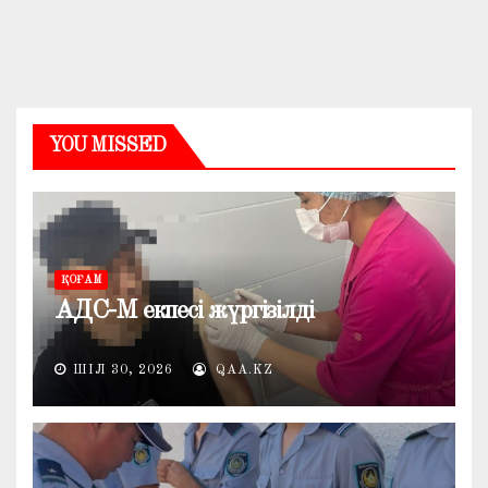
YOU MISSED
ҚОҒАМ
АДС-М екпесі жүргізілді
ШІЛ 30, 2026
QAA.KZ