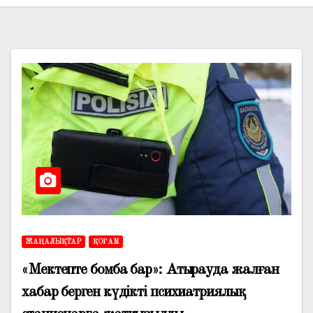
ЖАҢАЛЫҚТАР
ҚОҒАМ
«Мектепте бомба бар»: Атырауда жалған
хабар берген күдікті психиатриялық