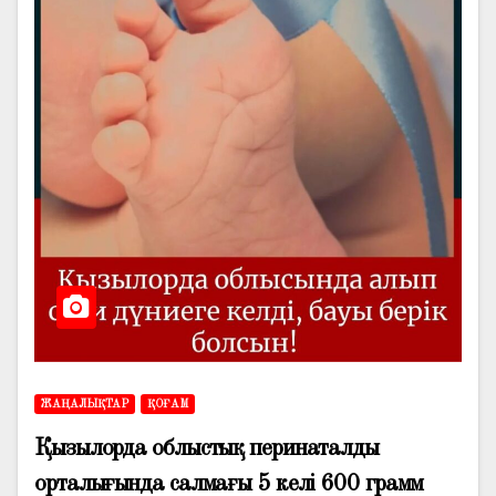
ЖАҢАЛЫҚТАР
ҚОҒАМ
Қызылорда облыстық перинаталды
орталығында салмағы 5 келі 600 грамм