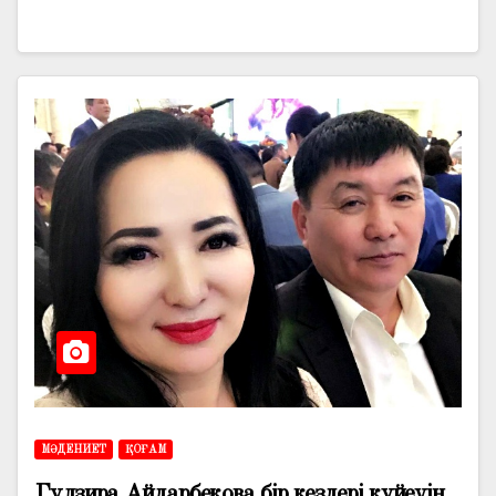
МӘДЕНИЕТ
ҚОҒАМ
Гүлзира Айдарбекова бір кездері күйеуін