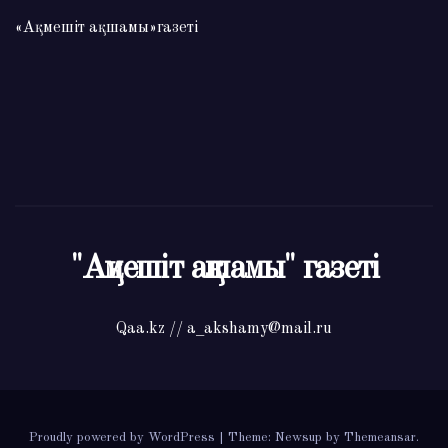
«Ақмешіт ақшамы»газеті
"Ақмешіт ақшамы" газеті
Qaa.kz // a_akshamy@mail.ru
Proudly powered by WordPress
|
Theme: Newsup by
Themeansar
.