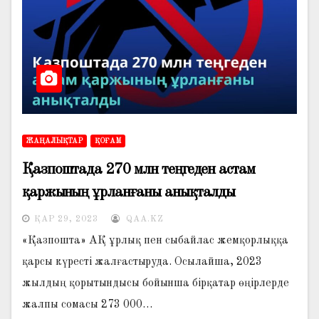
ЖАҢАЛЫҚТАР
ҚОҒАМ
Қазпоштада 270 млн теңгеден астам
қаржының ұрланғаны анықталды
ҚАР 29, 2023
QAA.KZ
«Қазпошта» АҚ ұрлық пен сыбайлас жемқорлыққа
қарсы күресті жалғастыруда. Осылайша, 2023
жылдың қорытындысы бойынша бірқатар өңірлерде
жалпы сомасы 273 000…