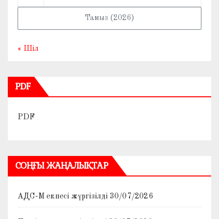
Тамыз (2026)
« Шіл
PDF
PDF
СОҢҒЫ ЖАҢАЛЫҚТАР
АДС-М екпесі жүргізілді
30/07/2026