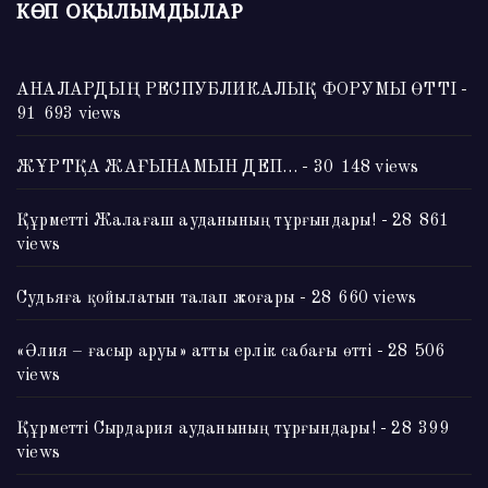
КӨП ОҚЫЛЫМДЫЛАР
АНАЛАРДЫҢ РЕСПУБЛИКАЛЫҚ ФОРУМЫ ӨТТІ
-
91 693 views
ЖҰРТҚА ЖАҒЫНАМЫН ДЕП…
- 30 148 views
Құрметті Жалағаш ауданының тұрғындары!
- 28 861
views
Судьяға қойылатын талап жоғары
- 28 660 views
«Әлия – ғасыр аруы» атты ерлік сабағы өтті
- 28 506
views
Құрметті Сырдария ауданының тұрғындары!
- 28 399
views