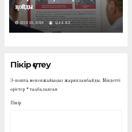
қойды
ШІЛ 26, 2026
QAA.KZ
Пікір үстеу
Э-пошта мекенжайыңыз жарияланбайды.
Міндетті
өрістер
*
таңбаланған
Пікір