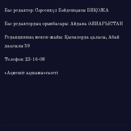
Бас редактор: Сәрсенкүл Бәйдешқызы БИҚОЖА
Бас редактордың орынбасары: Айдана ӘЛИАРЫСТАН
Редакцияның мекен-жайы: Қызылорда қаласы, Абай
даңғылы 59
Телефон: 23-16-08
«Ақмешіт ақшамы»газеті