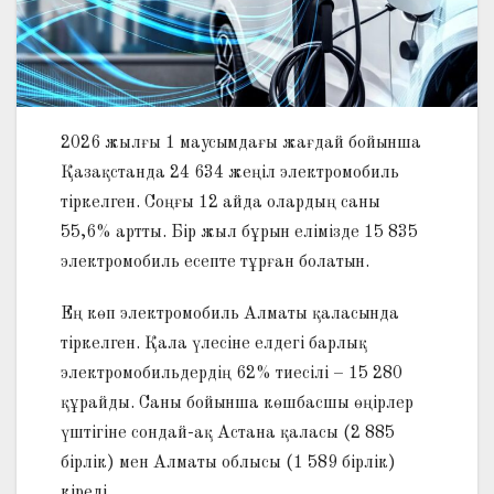
2026 жылғы 1 маусымдағы жағдай бойынша
Қазақстанда 24 634 жеңіл электромобиль
тіркелген. Соңғы 12 айда олардың саны
55,6% артты. Бір жыл бұрын елімізде 15 835
электромобиль есепте тұрған болатын.
Ең көп электромобиль Алматы қаласында
тіркелген. Қала үлесіне елдегі барлық
электромобильдердің 62% тиесілі – 15 280
құрайды. Саны бойынша көшбасшы өңірлер
үштігіне сондай-ақ Астана қаласы (2 885
бірлік) мен Алматы облысы (1 589 бірлік)
кіреді.