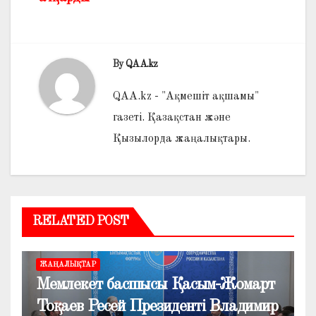
By
QAA.kz
QAA.kz - "Ақмешіт ақшамы"
газеті. Қазақстан және
Қызылорда жаңалықтары.
RELATED POST
ЖАҢАЛЫҚТАР
Мемлекет басшысы Қасым-Жомарт
Тоқаев Ресей Президенті Владимир