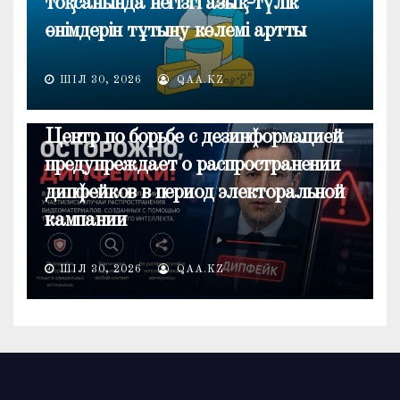
тоқсанында негізгі азық-түлік
өнімдерін тұтыну көлемі артты
ШІЛ 30, 2026
QAA.KZ
ОБЩЕСТВО
Центр по борьбе с дезинформацией
предупреждает о распространении
дипфейков в период электоральной
кампании
ШІЛ 30, 2026
QAA.KZ