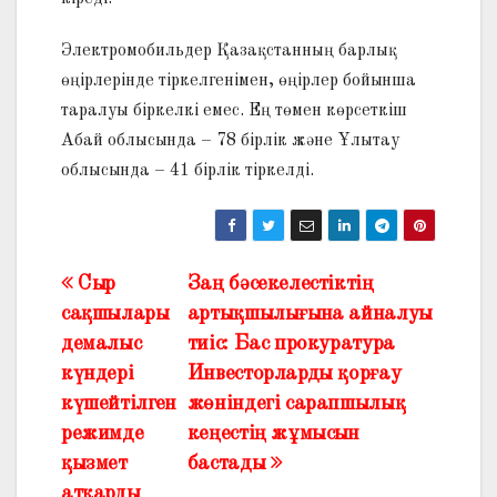
Электромобильдер Қазақстанның барлық
өңірлерінде тіркелгенімен, өңірлер бойынша
таралуы біркелкі емес. Ең төмен көрсеткіш
Абай облысында – 78 бірлік және Ұлытау
облысында – 41 бірлік тіркелді.
Сыр
Заң бәсекелестіктің
Жазба
сақшылары
артықшылығына айналуы
навигациясы
демалыс
тиіс: Бас прокуратура
күндері
Инвесторларды қорғау
күшейтілген
жөніндегі сарапшылық
режимде
кеңестің жұмысын
қызмет
бастады
атқарды