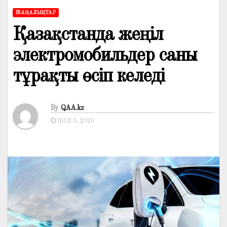
ЖАҢАЛЫҚТАР
Қазақстанда жеңіл
электромобильдер саны
тұрақты өсіп келеді
By
QAA.kz
ШІЛ 3, 2026