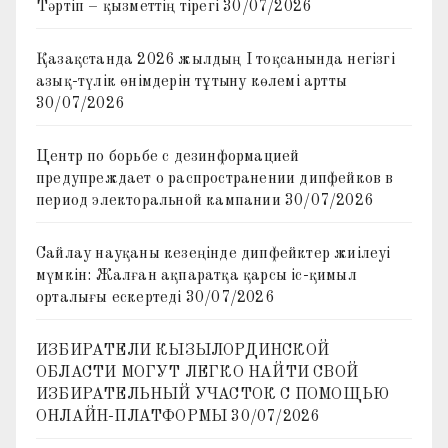
Тәртіп – қызметтің тірегі
30/07/2026
Қазақстанда 2026 жылдың I тоқсанында негізгі
азық-түлік өнімдерін тұтыну көлемі артты
30/07/2026
Центр по борьбе с дезинформацией
предупреждает о распространении дипфейков в
период электоральной кампании
30/07/2026
Сайлау науқаны кезеңінде дипфейктер жиілеуі
мүмкін: Жалған ақпаратқа қарсы іс-қимыл
орталығы ескертеді
30/07/2026
ИЗБИРАТЕЛИ КЫЗЫЛОРДИНСКОЙ
ОБЛАСТИ МОГУТ ЛЕГКО НАЙТИ СВОЙ
ИЗБИРАТЕЛЬНЫЙ УЧАСТОК С ПОМОЩЬЮ
ОНЛАЙН-ПЛАТФОРМЫ
30/07/2026