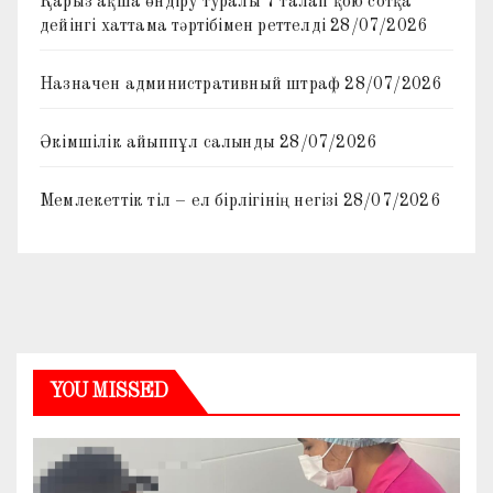
Қарыз ақша өндіру туралы 7 талап қою сотқа
дейінгі хаттама тәртібімен реттелді
28/07/2026
Назначен административный штраф
28/07/2026
Әкімшілік айыппұл салынды
28/07/2026
Мемлекеттік тіл – ел бірлігінің негізі
28/07/2026
YOU MISSED