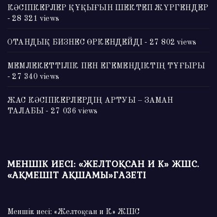
КӘСІПКЕРЛЕР ҚҰҚЫҒЫН ШЕКТЕП ЖҮРГЕНДЕР
- 28 321 views
ОТАНДЫҚ БИЗНЕС ӨРКЕНДЕЙДІ
- 27 802 views
МЕМЛЕКЕТТІЛІК ПЕН ЕГЕМЕНДІКТІҢ ТҰҒЫРЫ
- 27 340 views
ЖАС КӘСІПКЕРЛЕРДІҢ АРТУЫ – ЗАМАН
ТАЛАБЫ
- 27 036 views
МЕНШІК ИЕСІ: «ЖЕЛТОҚСАН И К» ЖШС.
«АҚМЕШІТ АҚШАМЫ»ГАЗЕТІ
Меншік иесі: «Желтоқсан и К» ЖШС