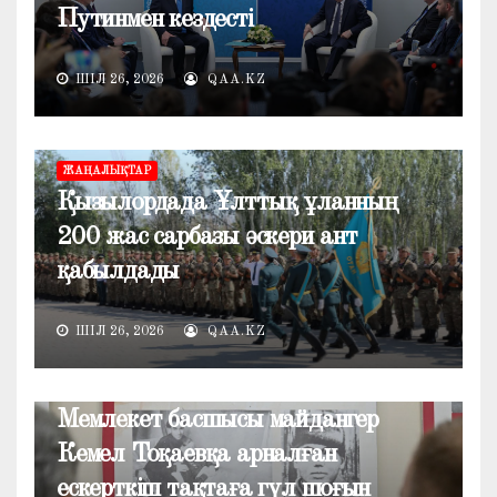
Путинмен кездесті
ШІЛ 26, 2026
QAA.KZ
ЖАҢАЛЫҚТАР
Қызылордада Ұлттық ұланның
200 жас сарбазы әскери ант
қабылдады
ШІЛ 26, 2026
QAA.KZ
ЖАҢАЛЫҚТАР
Мемлекет басшысы майдангер
Кемел Тоқаевқа арналған
ескерткіш тақтаға гүл шоғын