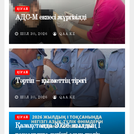
ҚОҒАМ
АДС-М екпесі жүргізілді
ШІЛ 30, 2026
QAA.KZ
ҚОҒАМ
Тәртіп – қызметтің тірегі
ШІЛ 30, 2026
QAA.KZ
ҚОҒАМ
Қазақстанда 2026 жылдың I